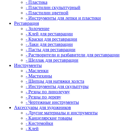
- Пластика
- Пластилин скульптурный
- Пластилин цветной
- Инструменты для лепки и пластики
Реставрация
- Золочение
- Клей для реставрации
- Краски для реставрации
- Лаки для реставрации
- Пасты для реставрации
- Растворители и разбавители для реставрации
- Шеллак для реставрации
Инструменты
- Масленки
- Мастихины
- Щипцы для натяжки холста
- Инструменты для скульптуры
- Резцы по линолеуму
- Резцы по дереву
- Чертежные инструменты
Аксессуары для художников
- Другие материалы и инструменты
- Канцелярские товары
- Кистемойки
- Клей