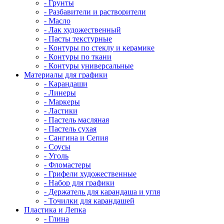
- Грунты
- Разбавители и растворители
- Масло
- Лак художественный
- Пасты текстурные
- Контуры по стеклу и керамике
- Контуры по ткани
- Контуры универсальные
Материалы для графики
- Карандаши
- Линеры
- Маркеры
- Ластики
- Пастель масляная
- Пастель сухая
- Сангина и Сепия
- Соусы
- Уголь
- Фломастеры
- Грифели художественные
- Набор для графики
- Держатель для карандаша и угля
- Точилки для карандашей
Пластика и Лепка
- Глина