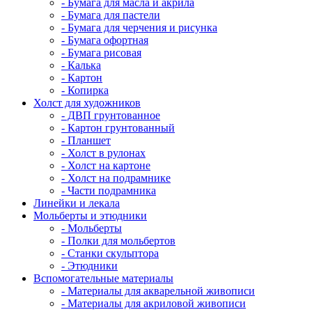
- Бумага для масла и акрила
- Бумага для пастели
- Бумага для черчения и рисунка
- Бумага офортная
- Бумага рисовая
- Калька
- Картон
- Копирка
Холст для художников
- ДВП грунтованное
- Картон грунтованный
- Планшет
- Холст в рулонах
- Холст на картоне
- Холст на подрамнике
- Части подрамника
Линейки и лекала
Мольберты и этюдники
- Мольберты
- Полки для мольбертов
- Станки скульптора
- Этюдники
Вспомогательные материалы
- Материалы для акварельной живописи
- Материалы для акриловой живописи