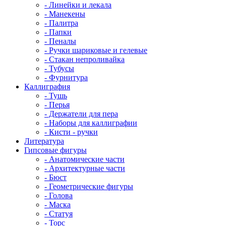
- Линейки и лекала
- Манекены
- Палитра
- Папки
- Пеналы
- Ручки шариковые и гелевые
- Стакан непроливайка
- Тубусы
- Фурнитура
Каллиграфия
- Тушь
- Перья
- Держатели для пера
- Наборы для каллиграфии
- Кисти - ручки
Литература
Гипсовые фигуры
- Анатомические части
- Архитектурные части
- Бюст
- Геометрические фигуры
- Голова
- Маска
- Статуя
- Торс