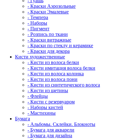
- Гуашь
- Краски Аэрозольные
- Краски Эмалевые
- Темпера
- Наборы
- Пигмент
- Розпись по ткани
- Краски витражные
- Краски по стеклу и керамике
- Краски для декора
Кисти художественные
- Кисти из волоса белки
- Кисти имитация волоса белки
- Кисти из волоса колонка
- Кисти из волоса пони
- Кисти из синтетического волоса
- Кисти из щетины
- Флейцы
- Кисти с резервуаром
- Наборы кистей
- Мастихины
Бумага
- Альбомы. Склейки. Блокноты
- Бумага для акварели
- Бумага для дизайна