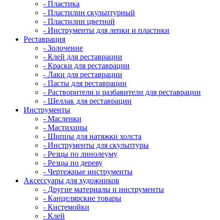
- Пластика
- Пластилин скульптурный
- Пластилин цветной
- Инструменты для лепки и пластики
Реставрация
- Золочение
- Клей для реставрации
- Краски для реставрации
- Лаки для реставрации
- Пасты для реставрации
- Растворители и разбавители для реставрации
- Шеллак для реставрации
Инструменты
- Масленки
- Мастихины
- Щипцы для натяжки холста
- Инструменты для скульптуры
- Резцы по линолеуму
- Резцы по дереву
- Чертежные инструменты
Аксессуары для художников
- Другие материалы и инструменты
- Канцелярские товары
- Кистемойки
- Клей