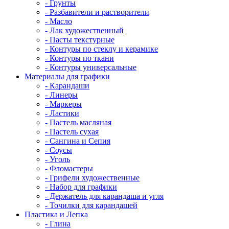
- Грунты
- Разбавители и растворители
- Масло
- Лак художественный
- Пасты текстурные
- Контуры по стеклу и керамике
- Контуры по ткани
- Контуры универсальные
Материалы для графики
- Карандаши
- Линеры
- Маркеры
- Ластики
- Пастель масляная
- Пастель сухая
- Сангина и Сепия
- Соусы
- Уголь
- Фломастеры
- Грифели художественные
- Набор для графики
- Держатель для карандаша и угля
- Точилки для карандашей
Пластика и Лепка
- Глина