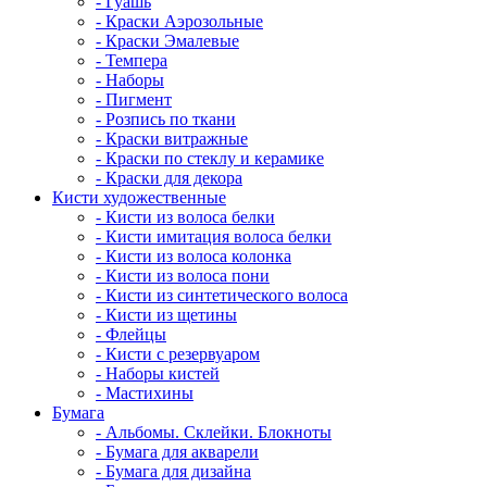
- Гуашь
- Краски Аэрозольные
- Краски Эмалевые
- Темпера
- Наборы
- Пигмент
- Розпись по ткани
- Краски витражные
- Краски по стеклу и керамике
- Краски для декора
Кисти художественные
- Кисти из волоса белки
- Кисти имитация волоса белки
- Кисти из волоса колонка
- Кисти из волоса пони
- Кисти из синтетического волоса
- Кисти из щетины
- Флейцы
- Кисти с резервуаром
- Наборы кистей
- Мастихины
Бумага
- Альбомы. Склейки. Блокноты
- Бумага для акварели
- Бумага для дизайна