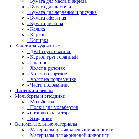
- Бумага для масла и акрила
- Бумага для пастели
- Бумага для черчения и рисунка
- Бумага офортная
- Бумага рисовая
- Калька
- Картон
- Копирка
Холст для художников
- ДВП грунтованное
- Картон грунтованный
- Планшет
- Холст в рулонах
- Холст на картоне
- Холст на подрамнике
- Части подрамника
Линейки и лекала
Мольберты и этюдники
- Мольберты
- Полки для мольбертов
- Станки скульптора
- Этюдники
Вспомогательные материалы
- Материалы для акварельной живописи
- Материалы для акриловой живописи