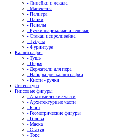
- Линейки и лекала
- Манекены
- Палитра
- Папки
- Пеналы
- Ручки шариковые и гелевые
- Стакан непроливайка
- Тубусы
- Фурнитура
Каллиграфия
- Тушь
- Перья
- Держатели для пера
- Наборы для каллиграфии
- Кисти - ручки
Литература
Гипсовые фигуры
- Анатомические части
- Архитектурные части
- Бюст
- Геометрические фигуры
- Голова
- Маска
- Статуя
- Торс