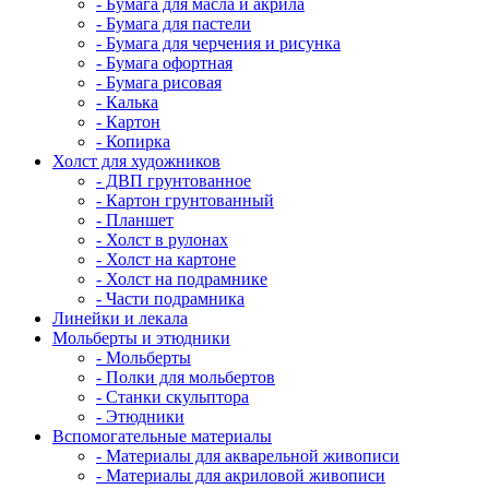
- Бумага для масла и акрила
- Бумага для пастели
- Бумага для черчения и рисунка
- Бумага офортная
- Бумага рисовая
- Калька
- Картон
- Копирка
Холст для художников
- ДВП грунтованное
- Картон грунтованный
- Планшет
- Холст в рулонах
- Холст на картоне
- Холст на подрамнике
- Части подрамника
Линейки и лекала
Мольберты и этюдники
- Мольберты
- Полки для мольбертов
- Станки скульптора
- Этюдники
Вспомогательные материалы
- Материалы для акварельной живописи
- Материалы для акриловой живописи