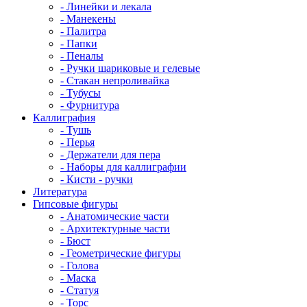
- Линейки и лекала
- Манекены
- Палитра
- Папки
- Пеналы
- Ручки шариковые и гелевые
- Стакан непроливайка
- Тубусы
- Фурнитура
Каллиграфия
- Тушь
- Перья
- Держатели для пера
- Наборы для каллиграфии
- Кисти - ручки
Литература
Гипсовые фигуры
- Анатомические части
- Архитектурные части
- Бюст
- Геометрические фигуры
- Голова
- Маска
- Статуя
- Торс