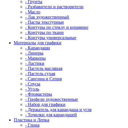
- Грунты
- Разбавители и растворители
- Масло
- Лак художественный
- Пасты текстурные
- Контуры по стеклу и керамике
- Контуры по ткани
- Контуры универсальные
Материалы для графики
- Карандаши
- Линеры
- Маркеры
- Ластики
- Пастель масляная
- Пастель сухая
- Сангина и Сепия
- Соусы
- Уголь
- Фломастеры
- Грифели художественные
- Набор для графики
- Держатель для карандаша и угля
- Точилки для карандашей
Пластика и Лепка
- Глина