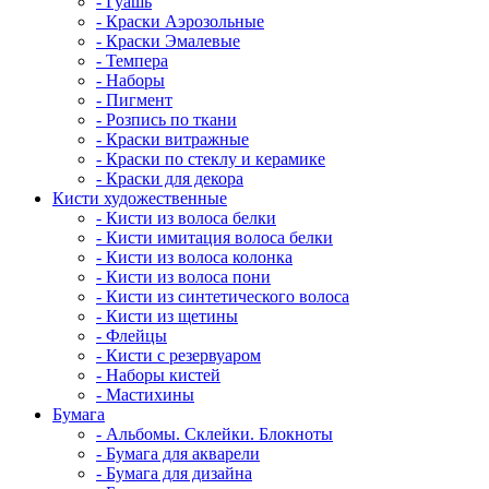
- Гуашь
- Краски Аэрозольные
- Краски Эмалевые
- Темпера
- Наборы
- Пигмент
- Розпись по ткани
- Краски витражные
- Краски по стеклу и керамике
- Краски для декора
Кисти художественные
- Кисти из волоса белки
- Кисти имитация волоса белки
- Кисти из волоса колонка
- Кисти из волоса пони
- Кисти из синтетического волоса
- Кисти из щетины
- Флейцы
- Кисти с резервуаром
- Наборы кистей
- Мастихины
Бумага
- Альбомы. Склейки. Блокноты
- Бумага для акварели
- Бумага для дизайна