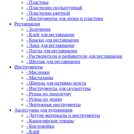
- Пластика
- Пластилин скульптурный
- Пластилин цветной
- Инструменты для лепки и пластики
Реставрация
- Золочение
- Клей для реставрации
- Краски для реставрации
- Лаки для реставрации
- Пасты для реставрации
- Растворители и разбавители для реставрации
- Шеллак для реставрации
Инструменты
- Масленки
- Мастихины
- Щипцы для натяжки холста
- Инструменты для скульптуры
- Резцы по линолеуму
- Резцы по дереву
- Чертежные инструменты
Аксессуары для художников
- Другие материалы и инструменты
- Канцелярские товары
- Кистемойки
- Клей