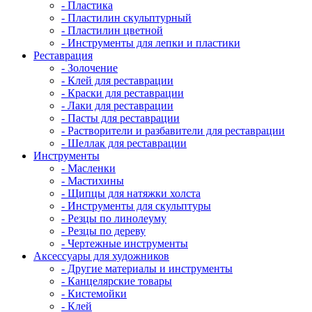
- Пластика
- Пластилин скульптурный
- Пластилин цветной
- Инструменты для лепки и пластики
Реставрация
- Золочение
- Клей для реставрации
- Краски для реставрации
- Лаки для реставрации
- Пасты для реставрации
- Растворители и разбавители для реставрации
- Шеллак для реставрации
Инструменты
- Масленки
- Мастихины
- Щипцы для натяжки холста
- Инструменты для скульптуры
- Резцы по линолеуму
- Резцы по дереву
- Чертежные инструменты
Аксессуары для художников
- Другие материалы и инструменты
- Канцелярские товары
- Кистемойки
- Клей