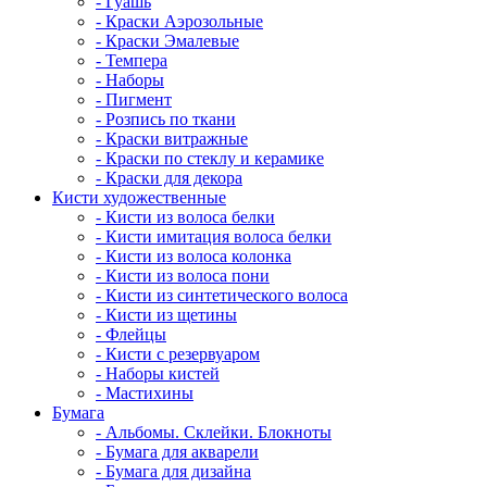
- Гуашь
- Краски Аэрозольные
- Краски Эмалевые
- Темпера
- Наборы
- Пигмент
- Розпись по ткани
- Краски витражные
- Краски по стеклу и керамике
- Краски для декора
Кисти художественные
- Кисти из волоса белки
- Кисти имитация волоса белки
- Кисти из волоса колонка
- Кисти из волоса пони
- Кисти из синтетического волоса
- Кисти из щетины
- Флейцы
- Кисти с резервуаром
- Наборы кистей
- Мастихины
Бумага
- Альбомы. Склейки. Блокноты
- Бумага для акварели
- Бумага для дизайна