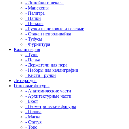
- Линейки и лекала
- Манекены
- Палитра
- Папки
- Пеналы
- Ручки шариковые и гелевые
- Стакан непроливайка
- Тубусы
- Фурнитура
Каллиграфия
- Тушь
- Перья
- Держатели для пера
- Наборы для каллиграфии
- Кисти - ручки
Литература
Гипсовые фигуры
- Анатомические части
- Архитектурные части
- Бюст
- Геометрические фигуры
- Голова
- Маска
- Статуя
- Торс