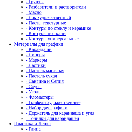
- Грунты
- Разбавители и растворители
- Масло
- Лак художественный
- Пасты текстурные
- Контуры по стеклу и керамике
- Контуры по ткани
- Контуры универсальные
Материалы для графики
- Карандаши
- Линеры
- Маркеры
- Ластики
- Пастель масляная
- Пастель сухая
- Сангина и Сепия
- Соусы
- Уголь
- Фломастеры
- Грифели художественные
- Набор для графики
- Держатель для карандаша и угля
- Точилки для карандашей
Пластика и Лепка
- Глина