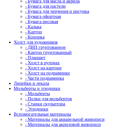
- Бумага для масла и акрила
- Бумага для пастели
- Бумага для черчения и рисунка
- Бумага офортная
- Бумага рисовая
- Калька
- Картон
- Копирка
Холст для художников
- ДВП грунтованное
- Картон грунтованный
- Планшет
- Холст в рулонах
- Холст на картоне
- Холст на подрамнике
- Части подрамника
Линейки и лекала
Мольберты и этюдники
- Мольберты
- Полки для мольбертов
- Станки скульптора
- Этюдники
Вспомогательные материалы
- Материалы для акварельной живописи
- Материалы для акриловой живописи