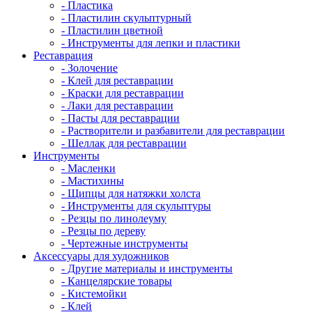
- Пластика
- Пластилин скульптурный
- Пластилин цветной
- Инструменты для лепки и пластики
Реставрация
- Золочение
- Клей для реставрации
- Краски для реставрации
- Лаки для реставрации
- Пасты для реставрации
- Растворители и разбавители для реставрации
- Шеллак для реставрации
Инструменты
- Масленки
- Мастихины
- Щипцы для натяжки холста
- Инструменты для скульптуры
- Резцы по линолеуму
- Резцы по дереву
- Чертежные инструменты
Аксессуары для художников
- Другие материалы и инструменты
- Канцелярские товары
- Кистемойки
- Клей