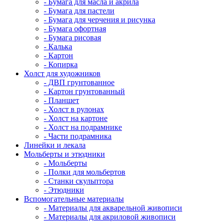
- Бумага для масла и акрила
- Бумага для пастели
- Бумага для черчения и рисунка
- Бумага офортная
- Бумага рисовая
- Калька
- Картон
- Копирка
Холст для художников
- ДВП грунтованное
- Картон грунтованный
- Планшет
- Холст в рулонах
- Холст на картоне
- Холст на подрамнике
- Части подрамника
Линейки и лекала
Мольберты и этюдники
- Мольберты
- Полки для мольбертов
- Станки скульптора
- Этюдники
Вспомогательные материалы
- Материалы для акварельной живописи
- Материалы для акриловой живописи