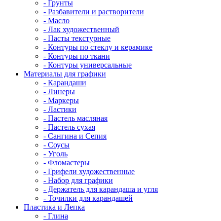
- Грунты
- Разбавители и растворители
- Масло
- Лак художественный
- Пасты текстурные
- Контуры по стеклу и керамике
- Контуры по ткани
- Контуры универсальные
Материалы для графики
- Карандаши
- Линеры
- Маркеры
- Ластики
- Пастель масляная
- Пастель сухая
- Сангина и Сепия
- Соусы
- Уголь
- Фломастеры
- Грифели художественные
- Набор для графики
- Держатель для карандаша и угля
- Точилки для карандашей
Пластика и Лепка
- Глина