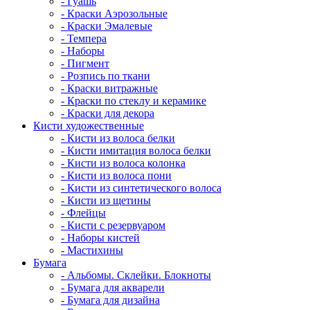
- Гуашь
- Краски Аэрозольные
- Краски Эмалевые
- Темпера
- Наборы
- Пигмент
- Розпись по ткани
- Краски витражные
- Краски по стеклу и керамике
- Краски для декора
Кисти художественные
- Кисти из волоса белки
- Кисти имитация волоса белки
- Кисти из волоса колонка
- Кисти из волоса пони
- Кисти из синтетического волоса
- Кисти из щетины
- Флейцы
- Кисти с резервуаром
- Наборы кистей
- Мастихины
Бумага
- Альбомы. Склейки. Блокноты
- Бумага для акварели
- Бумага для дизайна