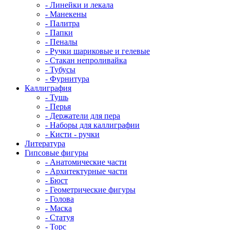
- Линейки и лекала
- Манекены
- Палитра
- Папки
- Пеналы
- Ручки шариковые и гелевые
- Стакан непроливайка
- Тубусы
- Фурнитура
Каллиграфия
- Тушь
- Перья
- Держатели для пера
- Наборы для каллиграфии
- Кисти - ручки
Литература
Гипсовые фигуры
- Анатомические части
- Архитектурные части
- Бюст
- Геометрические фигуры
- Голова
- Маска
- Статуя
- Торс