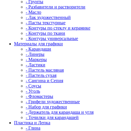
- Грунты
- Разбавители и растворители
- Масло
- Лак художественный
- Пасты текстурные
- Контуры по стеклу и керамике
- Контуры по ткани
- Контуры универсальные
Материалы для графики
- Карандаши
- Линеры
- Маркеры
- Ластики
- Пастель масляная
- Пастель сухая
- Сангина и Сепия
- Соусы
- Уголь
- Фломастеры
- Грифели художественные
- Набор для графики
- Держатель для карандаша и угля
- Точилки для карандашей
Пластика и Лепка
- Глина