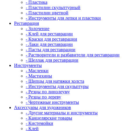
- Пластика
- Пластилин скульптурный
- Пластилин цветной
- Инструменты для лепки и пластики
Реставрация
- Золочение
- Клей для реставрации
- Краски для реставрации
- Лаки для реставрации
- Пасты для реставрации
- Растворители и разбавители для реставрации
- Шеллак для реставрации
Инструменты
- Масленки
- Мастихины
- Щипцы для натяжки холста
- Инструменты для скульптуры
- Резцы по линолеуму
- Резцы по дереву
- Чертежные инструменты
Аксессуары для художников
- Другие материалы и инструменты
- Канцелярские товары
- Кистемойки
- Клей