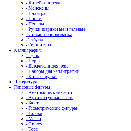
- Линейки и лекала
- Манекены
- Палитра
- Папки
- Пеналы
- Ручки шариковые и гелевые
- Стакан непроливайка
- Тубусы
- Фурнитура
Каллиграфия
- Тушь
- Перья
- Держатели для пера
- Наборы для каллиграфии
- Кисти - ручки
Литература
Гипсовые фигуры
- Анатомические части
- Архитектурные части
- Бюст
- Геометрические фигуры
- Голова
- Маска
- Статуя
- Торс