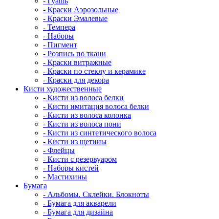
- Гуашь
- Краски Аэрозольные
- Краски Эмалевые
- Темпера
- Наборы
- Пигмент
- Розпись по ткани
- Краски витражные
- Краски по стеклу и керамике
- Краски для декора
Кисти художественные
- Кисти из волоса белки
- Кисти имитация волоса белки
- Кисти из волоса колонка
- Кисти из волоса пони
- Кисти из синтетического волоса
- Кисти из щетины
- Флейцы
- Кисти с резервуаром
- Наборы кистей
- Мастихины
Бумага
- Альбомы. Склейки. Блокноты
- Бумага для акварели
- Бумага для дизайна