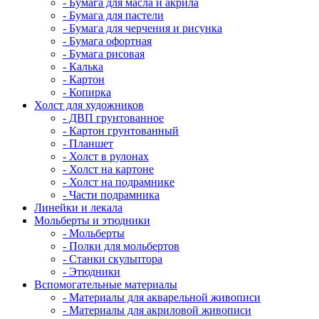
- Бумага для масла и акрила
- Бумага для пастели
- Бумага для черчения и рисунка
- Бумага офортная
- Бумага рисовая
- Калька
- Картон
- Копирка
Холст для художников
- ДВП грунтованное
- Картон грунтованный
- Планшет
- Холст в рулонах
- Холст на картоне
- Холст на подрамнике
- Части подрамника
Линейки и лекала
Мольберты и этюдники
- Мольберты
- Полки для мольбертов
- Станки скульптора
- Этюдники
Вспомогательные материалы
- Материалы для акварельной живописи
- Материалы для акриловой живописи