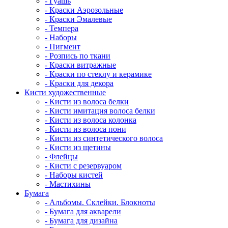
- Гуашь
- Краски Аэрозольные
- Краски Эмалевые
- Темпера
- Наборы
- Пигмент
- Розпись по ткани
- Краски витражные
- Краски по стеклу и керамике
- Краски для декора
Кисти художественные
- Кисти из волоса белки
- Кисти имитация волоса белки
- Кисти из волоса колонка
- Кисти из волоса пони
- Кисти из синтетического волоса
- Кисти из щетины
- Флейцы
- Кисти с резервуаром
- Наборы кистей
- Мастихины
Бумага
- Альбомы. Склейки. Блокноты
- Бумага для акварели
- Бумага для дизайна