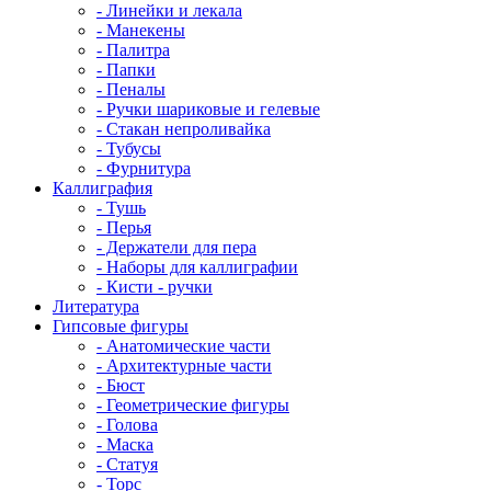
- Линейки и лекала
- Манекены
- Палитра
- Папки
- Пеналы
- Ручки шариковые и гелевые
- Стакан непроливайка
- Тубусы
- Фурнитура
Каллиграфия
- Тушь
- Перья
- Держатели для пера
- Наборы для каллиграфии
- Кисти - ручки
Литература
Гипсовые фигуры
- Анатомические части
- Архитектурные части
- Бюст
- Геометрические фигуры
- Голова
- Маска
- Статуя
- Торс