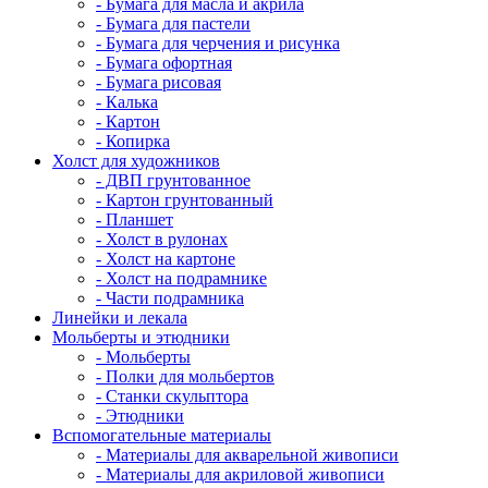
- Бумага для масла и акрила
- Бумага для пастели
- Бумага для черчения и рисунка
- Бумага офортная
- Бумага рисовая
- Калька
- Картон
- Копирка
Холст для художников
- ДВП грунтованное
- Картон грунтованный
- Планшет
- Холст в рулонах
- Холст на картоне
- Холст на подрамнике
- Части подрамника
Линейки и лекала
Мольберты и этюдники
- Мольберты
- Полки для мольбертов
- Станки скульптора
- Этюдники
Вспомогательные материалы
- Материалы для акварельной живописи
- Материалы для акриловой живописи