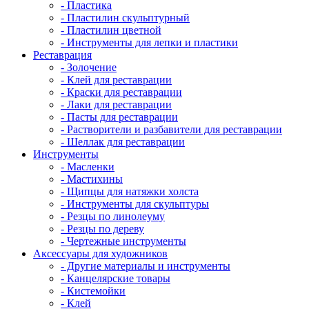
- Пластика
- Пластилин скульптурный
- Пластилин цветной
- Инструменты для лепки и пластики
Реставрация
- Золочение
- Клей для реставрации
- Краски для реставрации
- Лаки для реставрации
- Пасты для реставрации
- Растворители и разбавители для реставрации
- Шеллак для реставрации
Инструменты
- Масленки
- Мастихины
- Щипцы для натяжки холста
- Инструменты для скульптуры
- Резцы по линолеуму
- Резцы по дереву
- Чертежные инструменты
Аксессуары для художников
- Другие материалы и инструменты
- Канцелярские товары
- Кистемойки
- Клей