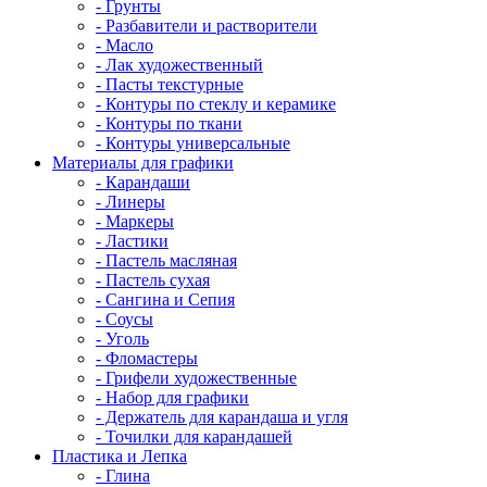
- Грунты
- Разбавители и растворители
- Масло
- Лак художественный
- Пасты текстурные
- Контуры по стеклу и керамике
- Контуры по ткани
- Контуры универсальные
Материалы для графики
- Карандаши
- Линеры
- Маркеры
- Ластики
- Пастель масляная
- Пастель сухая
- Сангина и Сепия
- Соусы
- Уголь
- Фломастеры
- Грифели художественные
- Набор для графики
- Держатель для карандаша и угля
- Точилки для карандашей
Пластика и Лепка
- Глина