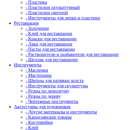
- Пластика
- Пластилин скульптурный
- Пластилин цветной
- Инструменты для лепки и пластики
Реставрация
- Золочение
- Клей для реставрации
- Краски для реставрации
- Лаки для реставрации
- Пасты для реставрации
- Растворители и разбавители для реставрации
- Шеллак для реставрации
Инструменты
- Масленки
- Мастихины
- Щипцы для натяжки холста
- Инструменты для скульптуры
- Резцы по линолеуму
- Резцы по дереву
- Чертежные инструменты
Аксессуары для художников
- Другие материалы и инструменты
- Канцелярские товары
- Кистемойки
- Клей