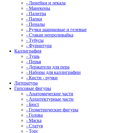
- Линейки и лекала
- Манекены
- Палитра
- Папки
- Пеналы
- Ручки шариковые и гелевые
- Стакан непроливайка
- Тубусы
- Фурнитура
Каллиграфия
- Тушь
- Перья
- Держатели для пера
- Наборы для каллиграфии
- Кисти - ручки
Литература
Гипсовые фигуры
- Анатомические части
- Архитектурные части
- Бюст
- Геометрические фигуры
- Голова
- Маска
- Статуя
- Торс