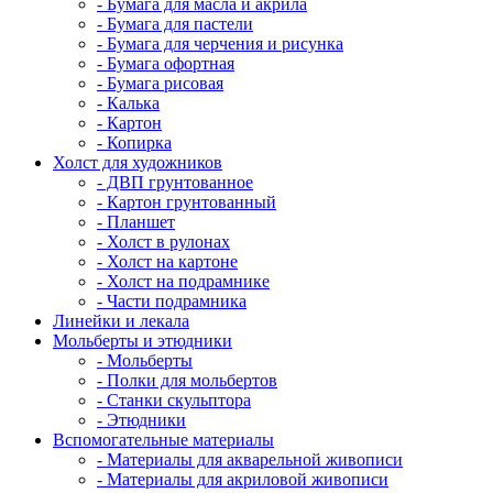
- Бумага для масла и акрила
- Бумага для пастели
- Бумага для черчения и рисунка
- Бумага офортная
- Бумага рисовая
- Калька
- Картон
- Копирка
Холст для художников
- ДВП грунтованное
- Картон грунтованный
- Планшет
- Холст в рулонах
- Холст на картоне
- Холст на подрамнике
- Части подрамника
Линейки и лекала
Мольберты и этюдники
- Мольберты
- Полки для мольбертов
- Станки скульптора
- Этюдники
Вспомогательные материалы
- Материалы для акварельной живописи
- Материалы для акриловой живописи