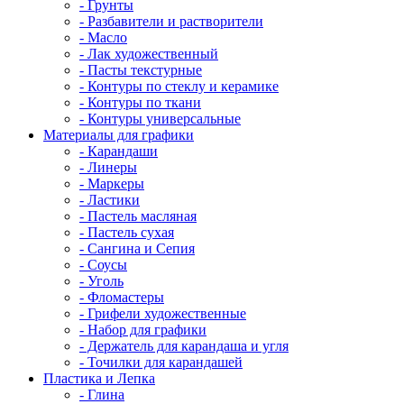
- Грунты
- Разбавители и растворители
- Масло
- Лак художественный
- Пасты текстурные
- Контуры по стеклу и керамике
- Контуры по ткани
- Контуры универсальные
Материалы для графики
- Карандаши
- Линеры
- Маркеры
- Ластики
- Пастель масляная
- Пастель сухая
- Сангина и Сепия
- Соусы
- Уголь
- Фломастеры
- Грифели художественные
- Набор для графики
- Держатель для карандаша и угля
- Точилки для карандашей
Пластика и Лепка
- Глина