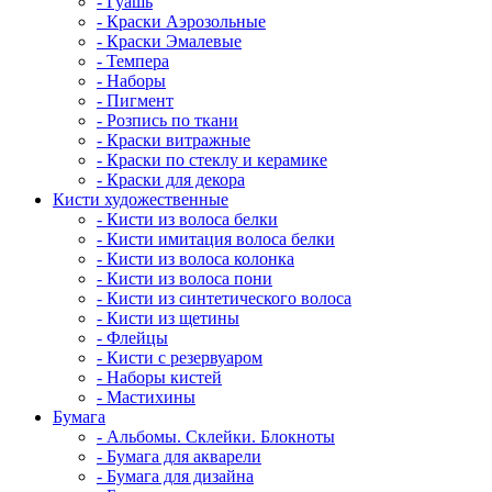
- Гуашь
- Краски Аэрозольные
- Краски Эмалевые
- Темпера
- Наборы
- Пигмент
- Розпись по ткани
- Краски витражные
- Краски по стеклу и керамике
- Краски для декора
Кисти художественные
- Кисти из волоса белки
- Кисти имитация волоса белки
- Кисти из волоса колонка
- Кисти из волоса пони
- Кисти из синтетического волоса
- Кисти из щетины
- Флейцы
- Кисти с резервуаром
- Наборы кистей
- Мастихины
Бумага
- Альбомы. Склейки. Блокноты
- Бумага для акварели
- Бумага для дизайна