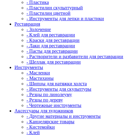
- Пластика
- Пластилин скульптурный
- Пластилин цветной
- Инструменты для лепки и пластики
Реставрация
- Золочение
- Клей для реставрации
- Краски для реставрации
- Лаки для реставрации
- Пасты для реставрации
- Растворители и разбавители для реставрации
- Шеллак для реставрации
Инструменты
- Масленки
- Мастихины
- Щипцы для натяжки холста
- Инструменты для скульптуры
- Резцы по линолеуму
- Резцы по дереву
- Чертежные инструменты
Аксессуары для художников
- Другие материалы и инструменты
- Канцелярские товары
- Кистемойки
- Клей