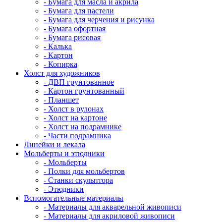
- Бумага для масла и акрила
- Бумага для пастели
- Бумага для черчения и рисунка
- Бумага офортная
- Бумага рисовая
- Калька
- Картон
- Копирка
Холст для художников
- ДВП грунтованное
- Картон грунтованный
- Планшет
- Холст в рулонах
- Холст на картоне
- Холст на подрамнике
- Части подрамника
Линейки и лекала
Мольберты и этюдники
- Мольберты
- Полки для мольбертов
- Станки скульптора
- Этюдники
Вспомогательные материалы
- Материалы для акварельной живописи
- Материалы для акриловой живописи