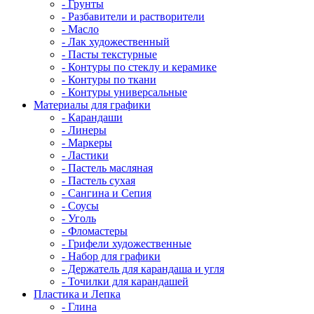
- Грунты
- Разбавители и растворители
- Масло
- Лак художественный
- Пасты текстурные
- Контуры по стеклу и керамике
- Контуры по ткани
- Контуры универсальные
Материалы для графики
- Карандаши
- Линеры
- Маркеры
- Ластики
- Пастель масляная
- Пастель сухая
- Сангина и Сепия
- Соусы
- Уголь
- Фломастеры
- Грифели художественные
- Набор для графики
- Держатель для карандаша и угля
- Точилки для карандашей
Пластика и Лепка
- Глина