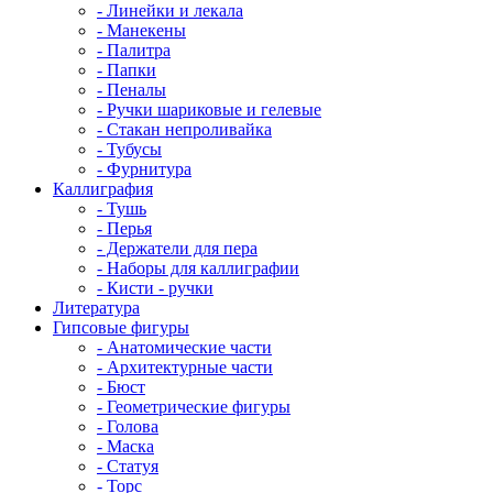
- Линейки и лекала
- Манекены
- Палитра
- Папки
- Пеналы
- Ручки шариковые и гелевые
- Стакан непроливайка
- Тубусы
- Фурнитура
Каллиграфия
- Тушь
- Перья
- Держатели для пера
- Наборы для каллиграфии
- Кисти - ручки
Литература
Гипсовые фигуры
- Анатомические части
- Архитектурные части
- Бюст
- Геометрические фигуры
- Голова
- Маска
- Статуя
- Торс