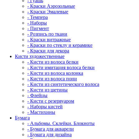
- Гуашь
- Краски Аэрозольные
- Краски Эмалевые
- Темпера
- Наборы
- Пигмент
- Розпись по ткани
- Краски витражные
- Краски по стеклу и керамике
- Краски для декора
Кисти художественные
- Кисти из волоса белки
- Кисти имитация волоса белки
- Кисти из волоса колонка
- Кисти из волоса пони
- Кисти из синтетического волоса
- Кисти из щетины
- Флейцы
- Кисти с резервуаром
- Наборы кистей
- Мастихины
Бумага
- Альбомы. Склейки. Блокноты
- Бумага для акварели
- Бумага для дизайна