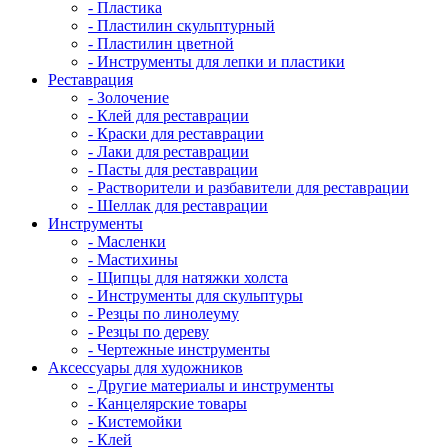
- Пластика
- Пластилин скульптурный
- Пластилин цветной
- Инструменты для лепки и пластики
Реставрация
- Золочение
- Клей для реставрации
- Краски для реставрации
- Лаки для реставрации
- Пасты для реставрации
- Растворители и разбавители для реставрации
- Шеллак для реставрации
Инструменты
- Масленки
- Мастихины
- Щипцы для натяжки холста
- Инструменты для скульптуры
- Резцы по линолеуму
- Резцы по дереву
- Чертежные инструменты
Аксессуары для художников
- Другие материалы и инструменты
- Канцелярские товары
- Кистемойки
- Клей