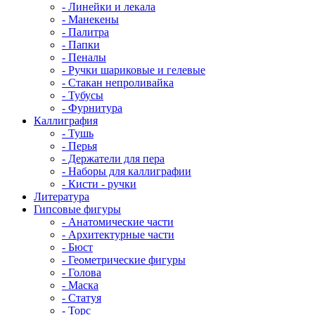
- Линейки и лекала
- Манекены
- Палитра
- Папки
- Пеналы
- Ручки шариковые и гелевые
- Стакан непроливайка
- Тубусы
- Фурнитура
Каллиграфия
- Тушь
- Перья
- Держатели для пера
- Наборы для каллиграфии
- Кисти - ручки
Литература
Гипсовые фигуры
- Анатомические части
- Архитектурные части
- Бюст
- Геометрические фигуры
- Голова
- Маска
- Статуя
- Торс