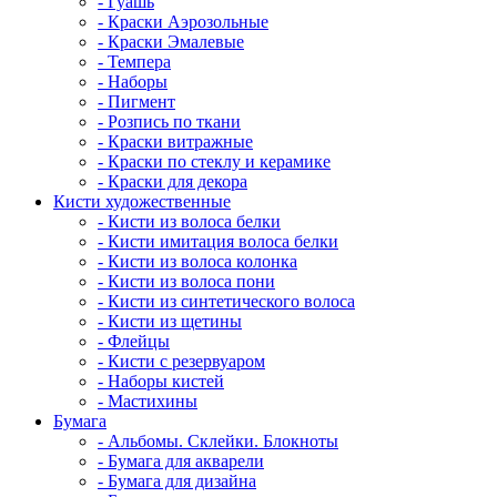
- Гуашь
- Краски Аэрозольные
- Краски Эмалевые
- Темпера
- Наборы
- Пигмент
- Розпись по ткани
- Краски витражные
- Краски по стеклу и керамике
- Краски для декора
Кисти художественные
- Кисти из волоса белки
- Кисти имитация волоса белки
- Кисти из волоса колонка
- Кисти из волоса пони
- Кисти из синтетического волоса
- Кисти из щетины
- Флейцы
- Кисти с резервуаром
- Наборы кистей
- Мастихины
Бумага
- Альбомы. Склейки. Блокноты
- Бумага для акварели
- Бумага для дизайна