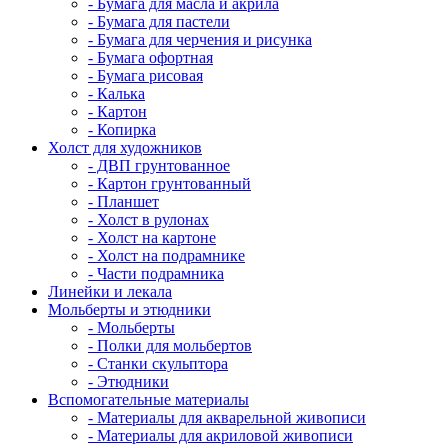
- Бумага для масла и акрила
- Бумага для пастели
- Бумага для черчения и рисунка
- Бумага офортная
- Бумага рисовая
- Калька
- Картон
- Копирка
Холст для художников
- ДВП грунтованное
- Картон грунтованный
- Планшет
- Холст в рулонах
- Холст на картоне
- Холст на подрамнике
- Части подрамника
Линейки и лекала
Мольберты и этюдники
- Мольберты
- Полки для мольбертов
- Станки скульптора
- Этюдники
Вспомогательные материалы
- Материалы для акварельной живописи
- Материалы для акриловой живописи