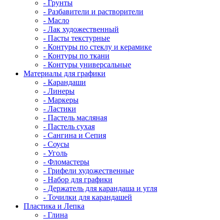
- Грунты
- Разбавители и растворители
- Масло
- Лак художественный
- Пасты текстурные
- Контуры по стеклу и керамике
- Контуры по ткани
- Контуры универсальные
Материалы для графики
- Карандаши
- Линеры
- Маркеры
- Ластики
- Пастель масляная
- Пастель сухая
- Сангина и Сепия
- Соусы
- Уголь
- Фломастеры
- Грифели художественные
- Набор для графики
- Держатель для карандаша и угля
- Точилки для карандашей
Пластика и Лепка
- Глина