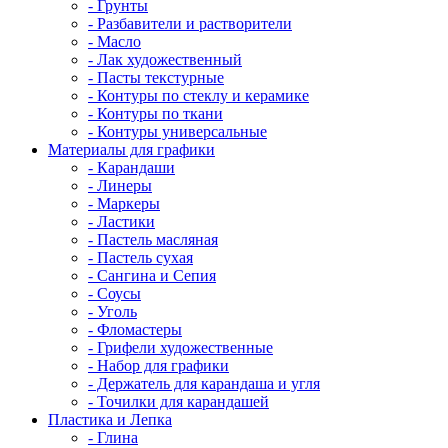
- Грунты
- Разбавители и растворители
- Масло
- Лак художественный
- Пасты текстурные
- Контуры по стеклу и керамике
- Контуры по ткани
- Контуры универсальные
Материалы для графики
- Карандаши
- Линеры
- Маркеры
- Ластики
- Пастель масляная
- Пастель сухая
- Сангина и Сепия
- Соусы
- Уголь
- Фломастеры
- Грифели художественные
- Набор для графики
- Держатель для карандаша и угля
- Точилки для карандашей
Пластика и Лепка
- Глина