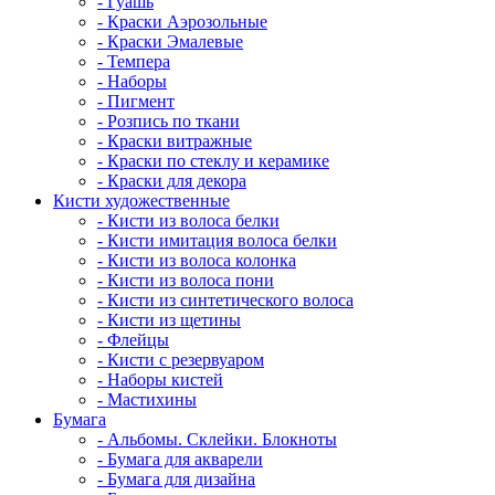
- Гуашь
- Краски Аэрозольные
- Краски Эмалевые
- Темпера
- Наборы
- Пигмент
- Розпись по ткани
- Краски витражные
- Краски по стеклу и керамике
- Краски для декора
Кисти художественные
- Кисти из волоса белки
- Кисти имитация волоса белки
- Кисти из волоса колонка
- Кисти из волоса пони
- Кисти из синтетического волоса
- Кисти из щетины
- Флейцы
- Кисти с резервуаром
- Наборы кистей
- Мастихины
Бумага
- Альбомы. Склейки. Блокноты
- Бумага для акварели
- Бумага для дизайна