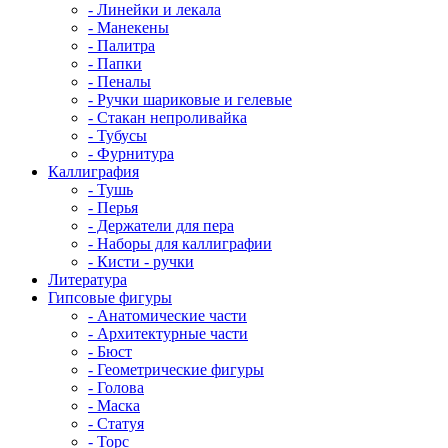
- Линейки и лекала
- Манекены
- Палитра
- Папки
- Пеналы
- Ручки шариковые и гелевые
- Стакан непроливайка
- Тубусы
- Фурнитура
Каллиграфия
- Тушь
- Перья
- Держатели для пера
- Наборы для каллиграфии
- Кисти - ручки
Литература
Гипсовые фигуры
- Анатомические части
- Архитектурные части
- Бюст
- Геометрические фигуры
- Голова
- Маска
- Статуя
- Торс