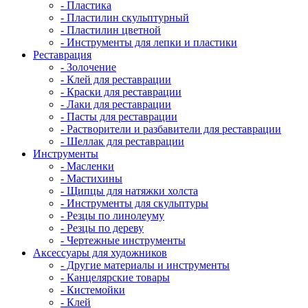
- Пластика
- Пластилин скульптурный
- Пластилин цветной
- Инструменты для лепки и пластики
Реставрация
- Золочение
- Клей для реставрации
- Краски для реставрации
- Лаки для реставрации
- Пасты для реставрации
- Растворители и разбавители для реставрации
- Шеллак для реставрации
Инструменты
- Масленки
- Мастихины
- Щипцы для натяжки холста
- Инструменты для скульптуры
- Резцы по линолеуму
- Резцы по дереву
- Чертежные инструменты
Аксессуары для художников
- Другие материалы и инструменты
- Канцелярские товары
- Кистемойки
- Клей