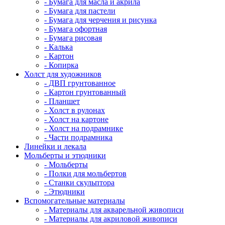
- Бумага для масла и акрила
- Бумага для пастели
- Бумага для черчения и рисунка
- Бумага офортная
- Бумага рисовая
- Калька
- Картон
- Копирка
Холст для художников
- ДВП грунтованное
- Картон грунтованный
- Планшет
- Холст в рулонах
- Холст на картоне
- Холст на подрамнике
- Части подрамника
Линейки и лекала
Мольберты и этюдники
- Мольберты
- Полки для мольбертов
- Станки скульптора
- Этюдники
Вспомогательные материалы
- Материалы для акварельной живописи
- Материалы для акриловой живописи