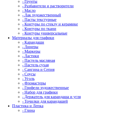
- Грунты
- Разбавители и растворители
- Масло
- Лак художественный
- Пасты текстурные
- Контуры по стеклу и керамике
- Контуры по ткани
- Контуры универсальные
Материалы для графики
- Карандаши
- Линеры
- Маркеры
- Ластики
- Пастель масляная
- Пастель сухая
- Сангина и Сепия
- Соусы
- Уголь
- Фломастеры
- Грифели художественные
- Набор для графики
- Держатель для карандаша и угля
- Точилки для карандашей
Пластика и Лепка
- Глина