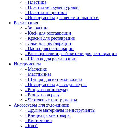
- Пластика
- Пластилин скульптурный
- Пластилин цветной
- Инструменты для лепки и пластики
Реставрация
- Золочение
- Клей для реставрации
- Краски для реставрации
- Лаки для реставрации
- Пасты для реставрации
- Растворители и разбавители для реставрации
- Шеллак для реставрации
Инструменты
- Масленки
- Мастихины
- Щипцы для натяжки холста
- Инструменты для скульптуры
- Резцы по линолеуму
- Резцы по дереву
- Чертежные инструменты
Аксессуары для художников
- Другие материалы и инструменты
- Канцелярские товары
- Кистемойки
- Клей