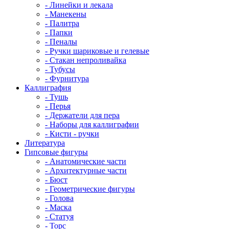
- Линейки и лекала
- Манекены
- Палитра
- Папки
- Пеналы
- Ручки шариковые и гелевые
- Стакан непроливайка
- Тубусы
- Фурнитура
Каллиграфия
- Тушь
- Перья
- Держатели для пера
- Наборы для каллиграфии
- Кисти - ручки
Литература
Гипсовые фигуры
- Анатомические части
- Архитектурные части
- Бюст
- Геометрические фигуры
- Голова
- Маска
- Статуя
- Торс