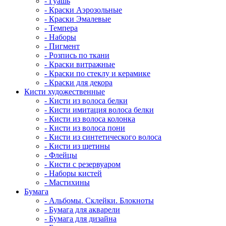
- Гуашь
- Краски Аэрозольные
- Краски Эмалевые
- Темпера
- Наборы
- Пигмент
- Розпись по ткани
- Краски витражные
- Краски по стеклу и керамике
- Краски для декора
Кисти художественные
- Кисти из волоса белки
- Кисти имитация волоса белки
- Кисти из волоса колонка
- Кисти из волоса пони
- Кисти из синтетического волоса
- Кисти из щетины
- Флейцы
- Кисти с резервуаром
- Наборы кистей
- Мастихины
Бумага
- Альбомы. Склейки. Блокноты
- Бумага для акварели
- Бумага для дизайна