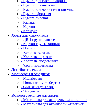
- Бумага для масла и акрила
- Бумага для пастели
- Бумага для черчения и рисунка
- Бумага офортная
- Бумага рисовая
- Калька
- Картон
- Копирка
Холст для художников
- ДВП грунтованное
- Картон грунтованный
- Планшет
- Холст в рулонах
- Холст на картоне
- Холст на подрамнике
- Части подрамника
Линейки и лекала
Мольберты и этюдники
- Мольберты
- Полки для мольбертов
- Станки скульптора
- Этюдники
Вспомогательные материалы
- Материалы для акварельной живописи
- Материалы для акриловой живописи