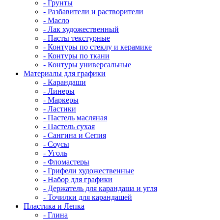
- Грунты
- Разбавители и растворители
- Масло
- Лак художественный
- Пасты текстурные
- Контуры по стеклу и керамике
- Контуры по ткани
- Контуры универсальные
Материалы для графики
- Карандаши
- Линеры
- Маркеры
- Ластики
- Пастель масляная
- Пастель сухая
- Сангина и Сепия
- Соусы
- Уголь
- Фломастеры
- Грифели художественные
- Набор для графики
- Держатель для карандаша и угля
- Точилки для карандашей
Пластика и Лепка
- Глина