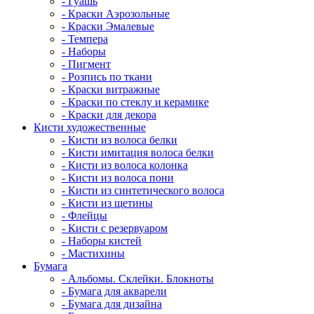
- Гуашь
- Краски Аэрозольные
- Краски Эмалевые
- Темпера
- Наборы
- Пигмент
- Розпись по ткани
- Краски витражные
- Краски по стеклу и керамике
- Краски для декора
Кисти художественные
- Кисти из волоса белки
- Кисти имитация волоса белки
- Кисти из волоса колонка
- Кисти из волоса пони
- Кисти из синтетического волоса
- Кисти из щетины
- Флейцы
- Кисти с резервуаром
- Наборы кистей
- Мастихины
Бумага
- Альбомы. Склейки. Блокноты
- Бумага для акварели
- Бумага для дизайна