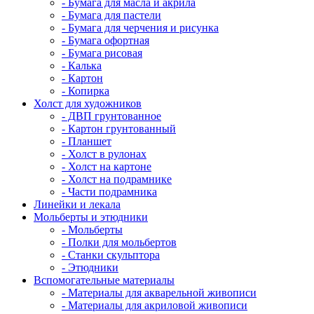
- Бумага для масла и акрила
- Бумага для пастели
- Бумага для черчения и рисунка
- Бумага офортная
- Бумага рисовая
- Калька
- Картон
- Копирка
Холст для художников
- ДВП грунтованное
- Картон грунтованный
- Планшет
- Холст в рулонах
- Холст на картоне
- Холст на подрамнике
- Части подрамника
Линейки и лекала
Мольберты и этюдники
- Мольберты
- Полки для мольбертов
- Станки скульптора
- Этюдники
Вспомогательные материалы
- Материалы для акварельной живописи
- Материалы для акриловой живописи