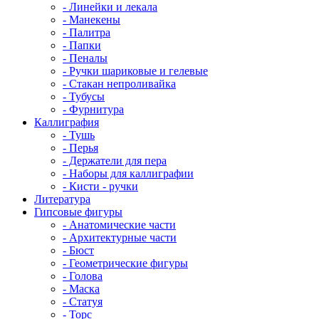
- Линейки и лекала
- Манекены
- Палитра
- Папки
- Пеналы
- Ручки шариковые и гелевые
- Стакан непроливайка
- Тубусы
- Фурнитура
Каллиграфия
- Тушь
- Перья
- Держатели для пера
- Наборы для каллиграфии
- Кисти - ручки
Литература
Гипсовые фигуры
- Анатомические части
- Архитектурные части
- Бюст
- Геометрические фигуры
- Голова
- Маска
- Статуя
- Торс