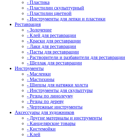
- Пластика
- Пластилин скульптурный
- Пластилин цветной
- Инструменты для лепки и пластики
Реставрация
- Золочение
- Клей для реставрации
- Краски для реставрации
- Лаки для реставрации
- Пасты для реставрации
- Растворители и разбавители для реставрации
- Шеллак для реставрации
Инструменты
- Масленки
- Мастихины
- Щипцы для натяжки холста
- Инструменты для скульптуры
- Резцы по линолеуму
- Резцы по дереву
- Чертежные инструменты
Аксессуары для художников
- Другие материалы и инструменты
- Канцелярские товары
- Кистемойки
- Клей