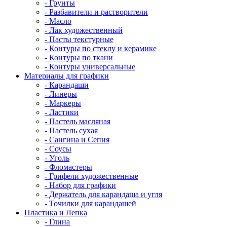
- Грунты
- Разбавители и растворители
- Масло
- Лак художественный
- Пасты текстурные
- Контуры по стеклу и керамике
- Контуры по ткани
- Контуры универсальные
Материалы для графики
- Карандаши
- Линеры
- Маркеры
- Ластики
- Пастель масляная
- Пастель сухая
- Сангина и Сепия
- Соусы
- Уголь
- Фломастеры
- Грифели художественные
- Набор для графики
- Держатель для карандаша и угля
- Точилки для карандашей
Пластика и Лепка
- Глина