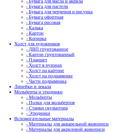
- Бумага для масла и акрила
- Бумага для пастели
- Бумага для черчения и рисунка
- Бумага офортная
- Бумага рисовая
- Калька
- Картон
- Копирка
Холст для художников
- ДВП грунтованное
- Картон грунтованный
- Планшет
- Холст в рулонах
- Холст на картоне
- Холст на подрамнике
- Части подрамника
Линейки и лекала
Мольберты и этюдники
- Мольберты
- Полки для мольбертов
- Станки скульптора
- Этюдники
Вспомогательные материалы
- Материалы для акварельной живописи
- Материалы для акриловой живописи