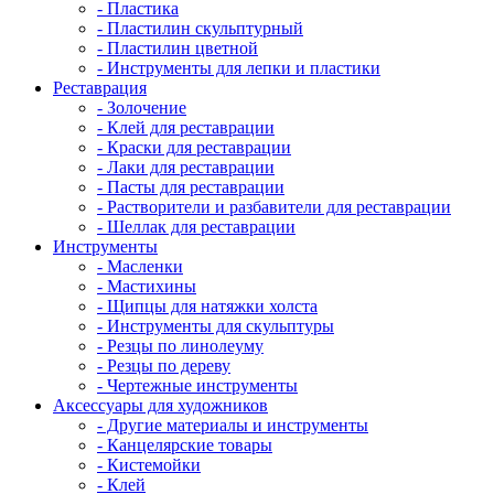
- Пластика
- Пластилин скульптурный
- Пластилин цветной
- Инструменты для лепки и пластики
Реставрация
- Золочение
- Клей для реставрации
- Краски для реставрации
- Лаки для реставрации
- Пасты для реставрации
- Растворители и разбавители для реставрации
- Шеллак для реставрации
Инструменты
- Масленки
- Мастихины
- Щипцы для натяжки холста
- Инструменты для скульптуры
- Резцы по линолеуму
- Резцы по дереву
- Чертежные инструменты
Аксессуары для художников
- Другие материалы и инструменты
- Канцелярские товары
- Кистемойки
- Клей