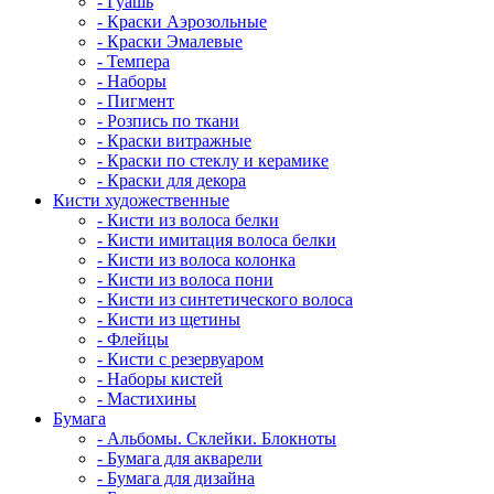
- Гуашь
- Краски Аэрозольные
- Краски Эмалевые
- Темпера
- Наборы
- Пигмент
- Розпись по ткани
- Краски витражные
- Краски по стеклу и керамике
- Краски для декора
Кисти художественные
- Кисти из волоса белки
- Кисти имитация волоса белки
- Кисти из волоса колонка
- Кисти из волоса пони
- Кисти из синтетического волоса
- Кисти из щетины
- Флейцы
- Кисти с резервуаром
- Наборы кистей
- Мастихины
Бумага
- Альбомы. Склейки. Блокноты
- Бумага для акварели
- Бумага для дизайна