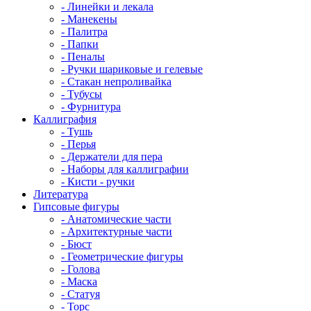
- Линейки и лекала
- Манекены
- Палитра
- Папки
- Пеналы
- Ручки шариковые и гелевые
- Стакан непроливайка
- Тубусы
- Фурнитура
Каллиграфия
- Тушь
- Перья
- Держатели для пера
- Наборы для каллиграфии
- Кисти - ручки
Литература
Гипсовые фигуры
- Анатомические части
- Архитектурные части
- Бюст
- Геометрические фигуры
- Голова
- Маска
- Статуя
- Торс