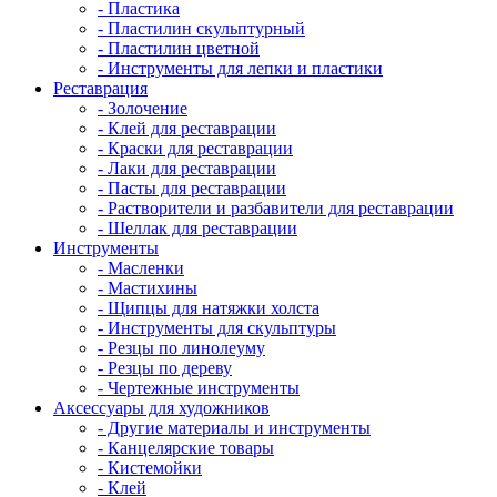
- Пластика
- Пластилин скульптурный
- Пластилин цветной
- Инструменты для лепки и пластики
Реставрация
- Золочение
- Клей для реставрации
- Краски для реставрации
- Лаки для реставрации
- Пасты для реставрации
- Растворители и разбавители для реставрации
- Шеллак для реставрации
Инструменты
- Масленки
- Мастихины
- Щипцы для натяжки холста
- Инструменты для скульптуры
- Резцы по линолеуму
- Резцы по дереву
- Чертежные инструменты
Аксессуары для художников
- Другие материалы и инструменты
- Канцелярские товары
- Кистемойки
- Клей