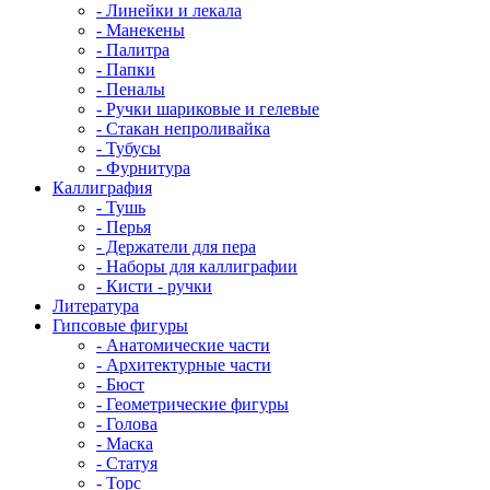
- Линейки и лекала
- Манекены
- Палитра
- Папки
- Пеналы
- Ручки шариковые и гелевые
- Стакан непроливайка
- Тубусы
- Фурнитура
Каллиграфия
- Тушь
- Перья
- Держатели для пера
- Наборы для каллиграфии
- Кисти - ручки
Литература
Гипсовые фигуры
- Анатомические части
- Архитектурные части
- Бюст
- Геометрические фигуры
- Голова
- Маска
- Статуя
- Торс