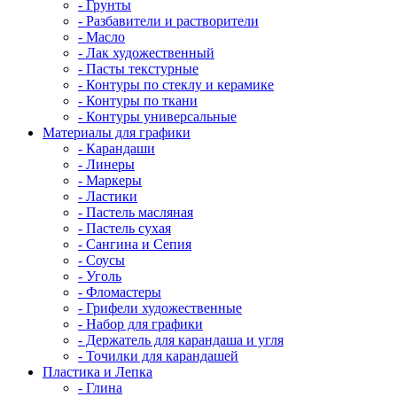
- Грунты
- Разбавители и растворители
- Масло
- Лак художественный
- Пасты текстурные
- Контуры по стеклу и керамике
- Контуры по ткани
- Контуры универсальные
Материалы для графики
- Карандаши
- Линеры
- Маркеры
- Ластики
- Пастель масляная
- Пастель сухая
- Сангина и Сепия
- Соусы
- Уголь
- Фломастеры
- Грифели художественные
- Набор для графики
- Держатель для карандаша и угля
- Точилки для карандашей
Пластика и Лепка
- Глина