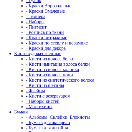
- Гуашь
- Краски Аэрозольные
- Краски Эмалевые
- Темпера
- Наборы
- Пигмент
- Розпись по ткани
- Краски витражные
- Краски по стеклу и керамике
- Краски для декора
Кисти художественные
- Кисти из волоса белки
- Кисти имитация волоса белки
- Кисти из волоса колонка
- Кисти из волоса пони
- Кисти из синтетического волоса
- Кисти из щетины
- Флейцы
- Кисти с резервуаром
- Наборы кистей
- Мастихины
Бумага
- Альбомы. Склейки. Блокноты
- Бумага для акварели
- Бумага для дизайна