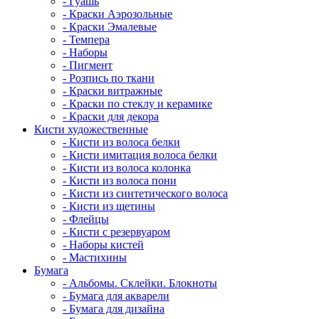
- Гуашь
- Краски Аэрозольные
- Краски Эмалевые
- Темпера
- Наборы
- Пигмент
- Розпись по ткани
- Краски витражные
- Краски по стеклу и керамике
- Краски для декора
Кисти художественные
- Кисти из волоса белки
- Кисти имитация волоса белки
- Кисти из волоса колонка
- Кисти из волоса пони
- Кисти из синтетического волоса
- Кисти из щетины
- Флейцы
- Кисти с резервуаром
- Наборы кистей
- Мастихины
Бумага
- Альбомы. Склейки. Блокноты
- Бумага для акварели
- Бумага для дизайна