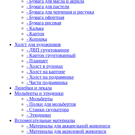
- Бумага для масла и акрила
- Бумага для пастели
- Бумага для черчения и рисунка
- Бумага офортная
- Бумага рисовая
- Калька
- Картон
- Копирка
Холст для художников
- ДВП грунтованное
- Картон грунтованный
- Планшет
- Холст в рулонах
- Холст на картоне
- Холст на подрамнике
- Части подрамника
Линейки и лекала
Мольберты и этюдники
- Мольберты
- Полки для мольбертов
- Станки скульптора
- Этюдники
Вспомогательные материалы
- Материалы для акварельной живописи
- Материалы для акриловой живописи