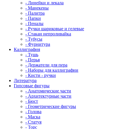
- Линейки и лекала
- Манекены
- Палитра
- Папки
- Пеналы
- Ручки шариковые и гелевые
- Стакан непроливайка
- Тубусы
- Фурнитура
Каллиграфия
- Тушь
- Перья
- Держатели для пера
- Наборы для каллиграфии
- Кисти - ручки
Литература
Гипсовые фигуры
- Анатомические части
- Архитектурные части
- Бюст
- Геометрические фигуры
- Голова
- Маска
- Статуя
- Торс