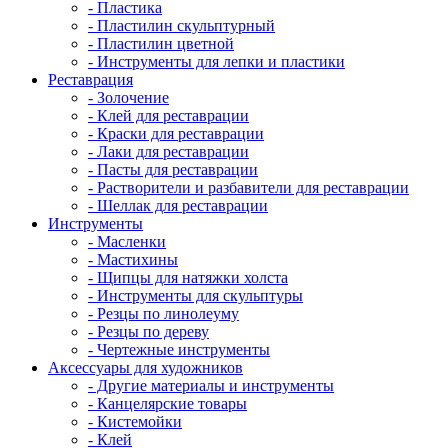
- Пластика
- Пластилин скульптурный
- Пластилин цветной
- Инструменты для лепки и пластики
Реставрация
- Золочение
- Клей для реставрации
- Краски для реставрации
- Лаки для реставрации
- Пасты для реставрации
- Растворители и разбавители для реставрации
- Шеллак для реставрации
Инструменты
- Масленки
- Мастихины
- Щипцы для натяжки холста
- Инструменты для скульптуры
- Резцы по линолеуму
- Резцы по дереву
- Чертежные инструменты
Аксессуары для художников
- Другие материалы и инструменты
- Канцелярские товары
- Кистемойки
- Клей