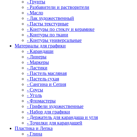
- Грунты
- Разбавители и растворители
- Масло
- Лак художественный
- Пасты текстурные
- Контуры по стеклу и керамике
- Контуры по ткани
- Контуры универсальные
Материалы для графики
- Карандаши
- Линеры
- Маркеры
- Ластики
- Пастель масляная
- Пастель сухая
- Сангина и Сепия
- Соусы
- Уголь
- Фломастеры
- Грифели художественные
- Набор для графики
- Держатель для карандаша и угля
- Точилки для карандашей
Пластика и Лепка
- Глина