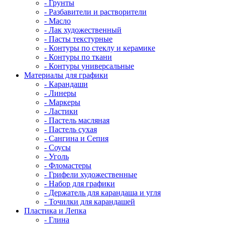
- Грунты
- Разбавители и растворители
- Масло
- Лак художественный
- Пасты текстурные
- Контуры по стеклу и керамике
- Контуры по ткани
- Контуры универсальные
Материалы для графики
- Карандаши
- Линеры
- Маркеры
- Ластики
- Пастель масляная
- Пастель сухая
- Сангина и Сепия
- Соусы
- Уголь
- Фломастеры
- Грифели художественные
- Набор для графики
- Держатель для карандаша и угля
- Точилки для карандашей
Пластика и Лепка
- Глина