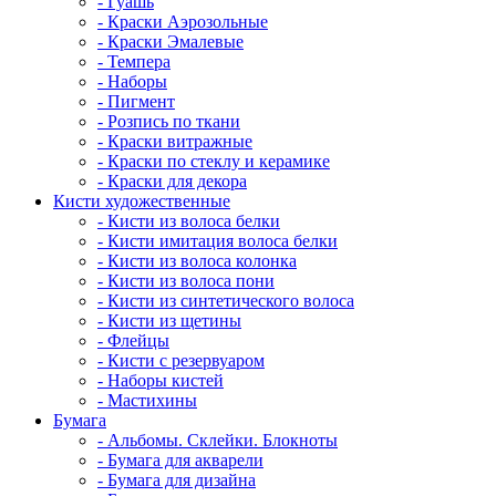
- Гуашь
- Краски Аэрозольные
- Краски Эмалевые
- Темпера
- Наборы
- Пигмент
- Розпись по ткани
- Краски витражные
- Краски по стеклу и керамике
- Краски для декора
Кисти художественные
- Кисти из волоса белки
- Кисти имитация волоса белки
- Кисти из волоса колонка
- Кисти из волоса пони
- Кисти из синтетического волоса
- Кисти из щетины
- Флейцы
- Кисти с резервуаром
- Наборы кистей
- Мастихины
Бумага
- Альбомы. Склейки. Блокноты
- Бумага для акварели
- Бумага для дизайна