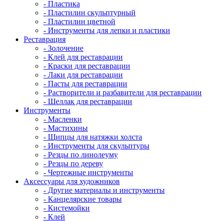
- Пластика
- Пластилин скульптурный
- Пластилин цветной
- Инструменты для лепки и пластики
Реставрация
- Золочение
- Клей для реставрации
- Краски для реставрации
- Лаки для реставрации
- Пасты для реставрации
- Растворители и разбавители для реставрации
- Шеллак для реставрации
Инструменты
- Масленки
- Мастихины
- Щипцы для натяжки холста
- Инструменты для скульптуры
- Резцы по линолеуму
- Резцы по дереву
- Чертежные инструменты
Аксессуары для художников
- Другие материалы и инструменты
- Канцелярские товары
- Кистемойки
- Клей