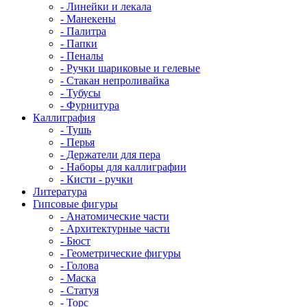
- Линейки и лекала
- Манекены
- Палитра
- Папки
- Пеналы
- Ручки шариковые и гелевые
- Стакан непроливайка
- Тубусы
- Фурнитура
Каллиграфия
- Тушь
- Перья
- Держатели для пера
- Наборы для каллиграфии
- Кисти - ручки
Литература
Гипсовые фигуры
- Анатомические части
- Архитектурные части
- Бюст
- Геометрические фигуры
- Голова
- Маска
- Статуя
- Торс