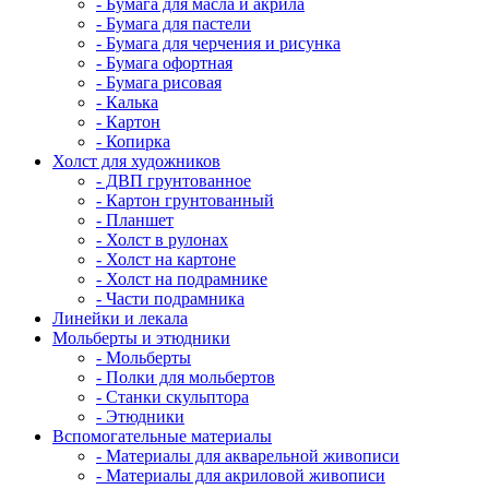
- Бумага для масла и акрила
- Бумага для пастели
- Бумага для черчения и рисунка
- Бумага офортная
- Бумага рисовая
- Калька
- Картон
- Копирка
Холст для художников
- ДВП грунтованное
- Картон грунтованный
- Планшет
- Холст в рулонах
- Холст на картоне
- Холст на подрамнике
- Части подрамника
Линейки и лекала
Мольберты и этюдники
- Мольберты
- Полки для мольбертов
- Станки скульптора
- Этюдники
Вспомогательные материалы
- Материалы для акварельной живописи
- Материалы для акриловой живописи