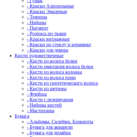
- Гуашь
- Краски Аэрозольные
- Краски Эмалевые
- Темпера
- Наборы
- Пигмент
- Розпись по ткани
- Краски витражные
- Краски по стеклу и керамике
- Краски для декора
Кисти художественные
- Кисти из волоса белки
- Кисти имитация волоса белки
- Кисти из волоса колонка
- Кисти из волоса пони
- Кисти из синтетического волоса
- Кисти из щетины
- Флейцы
- Кисти с резервуаром
- Наборы кистей
- Мастихины
Бумага
- Альбомы. Склейки. Блокноты
- Бумага для акварели
- Бумага для дизайна