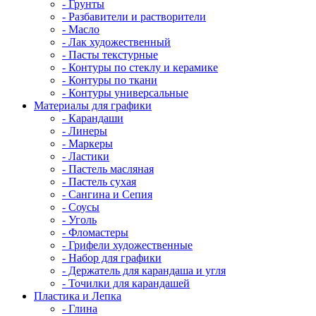
- Грунты
- Разбавители и растворители
- Масло
- Лак художественный
- Пасты текстурные
- Контуры по стеклу и керамике
- Контуры по ткани
- Контуры универсальные
Материалы для графики
- Карандаши
- Линеры
- Маркеры
- Ластики
- Пастель масляная
- Пастель сухая
- Сангина и Сепия
- Соусы
- Уголь
- Фломастеры
- Грифели художественные
- Набор для графики
- Держатель для карандаша и угля
- Точилки для карандашей
Пластика и Лепка
- Глина