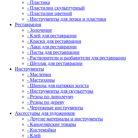
- Пластика
- Пластилин скульптурный
- Пластилин цветной
- Инструменты для лепки и пластики
Реставрация
- Золочение
- Клей для реставрации
- Краски для реставрации
- Лаки для реставрации
- Пасты для реставрации
- Растворители и разбавители для реставрации
- Шеллак для реставрации
Инструменты
- Масленки
- Мастихины
- Щипцы для натяжки холста
- Инструменты для скульптуры
- Резцы по линолеуму
- Резцы по дереву
- Чертежные инструменты
Аксессуары для художников
- Другие материалы и инструменты
- Канцелярские товары
- Кистемойки
- Клей