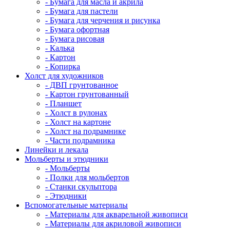
- Бумага для масла и акрила
- Бумага для пастели
- Бумага для черчения и рисунка
- Бумага офортная
- Бумага рисовая
- Калька
- Картон
- Копирка
Холст для художников
- ДВП грунтованное
- Картон грунтованный
- Планшет
- Холст в рулонах
- Холст на картоне
- Холст на подрамнике
- Части подрамника
Линейки и лекала
Мольберты и этюдники
- Мольберты
- Полки для мольбертов
- Станки скульптора
- Этюдники
Вспомогательные материалы
- Материалы для акварельной живописи
- Материалы для акриловой живописи