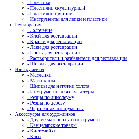
- Пластика
- Пластилин скульптурный
- Пластилин цветной
- Инструменты для лепки и пластики
Реставрация
- Золочение
- Клей для реставрации
- Краски для реставрации
- Лаки для реставрации
- Пасты для реставрации
- Растворители и разбавители для реставрации
- Шеллак для реставрации
Инструменты
- Масленки
- Мастихины
- Щипцы для натяжки холста
- Инструменты для скульптуры
- Резцы по линолеуму
- Резцы по дереву
- Чертежные инструменты
Аксессуары для художников
- Другие материалы и инструменты
- Канцелярские товары
- Кистемойки
- Клей