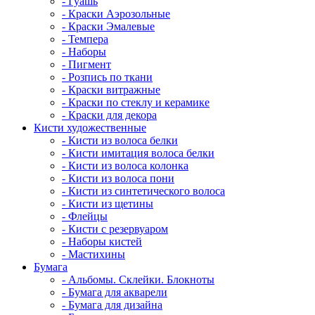
- Гуашь
- Краски Аэрозольные
- Краски Эмалевые
- Темпера
- Наборы
- Пигмент
- Розпись по ткани
- Краски витражные
- Краски по стеклу и керамике
- Краски для декора
Кисти художественные
- Кисти из волоса белки
- Кисти имитация волоса белки
- Кисти из волоса колонка
- Кисти из волоса пони
- Кисти из синтетического волоса
- Кисти из щетины
- Флейцы
- Кисти с резервуаром
- Наборы кистей
- Мастихины
Бумага
- Альбомы. Склейки. Блокноты
- Бумага для акварели
- Бумага для дизайна