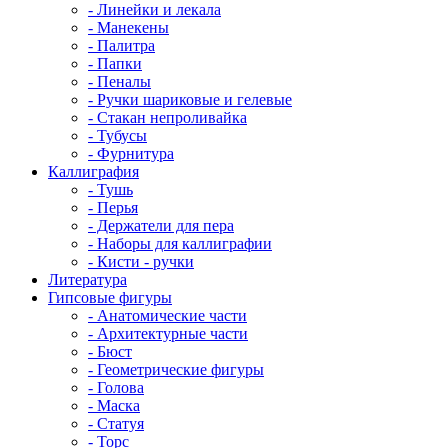
- Линейки и лекала
- Манекены
- Палитра
- Папки
- Пеналы
- Ручки шариковые и гелевые
- Стакан непроливайка
- Тубусы
- Фурнитура
Каллиграфия
- Тушь
- Перья
- Держатели для пера
- Наборы для каллиграфии
- Кисти - ручки
Литература
Гипсовые фигуры
- Анатомические части
- Архитектурные части
- Бюст
- Геометрические фигуры
- Голова
- Маска
- Статуя
- Торс