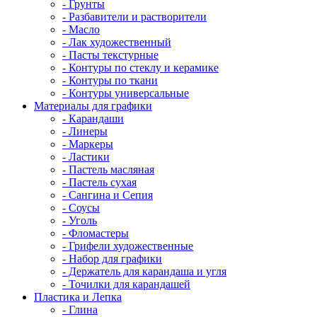
- Грунты
- Разбавители и растворители
- Масло
- Лак художественный
- Пасты текстурные
- Контуры по стеклу и керамике
- Контуры по ткани
- Контуры универсальные
Материалы для графики
- Карандаши
- Линеры
- Маркеры
- Ластики
- Пастель масляная
- Пастель сухая
- Сангина и Сепия
- Соусы
- Уголь
- Фломастеры
- Грифели художественные
- Набор для графики
- Держатель для карандаша и угля
- Точилки для карандашей
Пластика и Лепка
- Глина