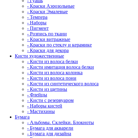
- Гуашь
- Краски Аэрозольные
- Краски Эмалевые
- Темпера
- Наборы
- Пигмент
- Розпись по ткани
- Краски витражные
- Краски по стеклу и керамике
- Краски для декора
Кисти художественные
- Кисти из волоса белки
- Кисти имитация волоса белки
- Кисти из волоса колонка
- Кисти из волоса пони
- Кисти из синтетического волоса
- Кисти из щетины
- Флейцы
- Кисти с резервуаром
- Наборы кистей
- Мастихины
Бумага
- Альбомы. Склейки. Блокноты
- Бумага для акварели
- Бумага для дизайна