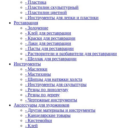
- Пластика
- Пластилин скульптурный
- Пластилин цветной
- Инструменты для лепки и пластики
Реставрация
- Золочение
- Клей для реставрации
- Краски для реставрации
- Лаки для реставрации
- Пасты для реставрации
- Растворители и разбавители для реставрации
- Шеллак для реставрации
Инструменты
- Масленки
- Мастихины
- Щипцы для натяжки холста
- Инструменты для скульптуры
- Резцы по линолеуму
- Резцы по дереву
- Чертежные инструменты
Аксессуары для художников
- Другие материалы и инструменты
- Канцелярские товары
- Кистемойки
- Клей