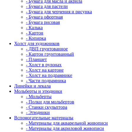
- Бумага для масла и акрила
- Бумага для пастели
- Бумага для черчения и рисунка
- Бумага офортная
- Бумага рисовая
- Калька
- Картон
- Копирка
Холст для художников
- ДВП грунтованное
- Картон грунтованный
- Планшет
- Холст в рулонах
- Холст на картоне
- Холст на подрамнике
- Части подрамника
Линейки и лекала
Мольберты и этюдники
- Мольберты
- Полки для мольбертов
- Станки скульптора
- Этюдники
Вспомогательные материалы
- Материалы для акварельной живописи
- Материалы для акриловой живописи