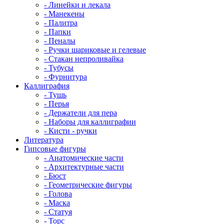
- Линейки и лекала
- Манекены
- Палитра
- Папки
- Пеналы
- Ручки шариковые и гелевые
- Стакан непроливайка
- Тубусы
- Фурнитура
Каллиграфия
- Тушь
- Перья
- Держатели для пера
- Наборы для каллиграфии
- Кисти - ручки
Литература
Гипсовые фигуры
- Анатомические части
- Архитектурные части
- Бюст
- Геометрические фигуры
- Голова
- Маска
- Статуя
- Торс