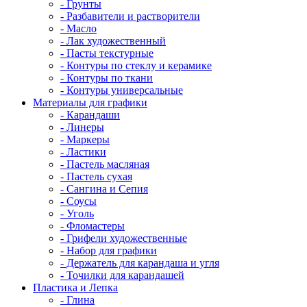
- Грунты
- Разбавители и растворители
- Масло
- Лак художественный
- Пасты текстурные
- Контуры по стеклу и керамике
- Контуры по ткани
- Контуры универсальные
Материалы для графики
- Карандаши
- Линеры
- Маркеры
- Ластики
- Пастель масляная
- Пастель сухая
- Сангина и Сепия
- Соусы
- Уголь
- Фломастеры
- Грифели художественные
- Набор для графики
- Держатель для карандаша и угля
- Точилки для карандашей
Пластика и Лепка
- Глина