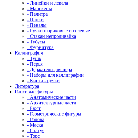
- Линейки и лекала
- Манекены
- Палитра
- Папки
- Пеналы
- Ручки шариковые и гелевые
- Стакан непроливайка
- Тубусы
- Фурнитура
Каллиграфия
- Тушь
- Перья
- Держатели для пера
- Наборы для каллиграфии
- Кисти - ручки
Литература
Гипсовые фигуры
- Анатомические части
- Архитектурные части
- Бюст
- Геометрические фигуры
- Голова
- Маска
- Статуя
- Торс