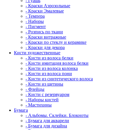
- Гуашь
- Краски Аэрозольные
- Краски Эмалевые
- Темпера
- Наборы
- Пигмент
- Розпись по ткани
- Краски витражные
- Краски по стеклу и керамике
- Краски для декора
Кисти художественные
- Кисти из волоса белки
- Кисти имитация волоса белки
- Кисти из волоса колонка
- Кисти из волоса пони
- Кисти из синтетического волоса
- Кисти из щетины
- Флейцы
- Кисти с резервуаром
- Наборы кистей
- Мастихины
Бумага
- Альбомы. Склейки. Блокноты
- Бумага для акварели
- Бумага для дизайна