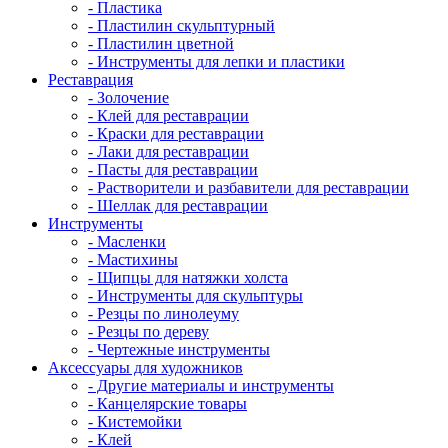
- Пластика
- Пластилин скульптурный
- Пластилин цветной
- Инструменты для лепки и пластики
Реставрация
- Золочение
- Клей для реставрации
- Краски для реставрации
- Лаки для реставрации
- Пасты для реставрации
- Растворители и разбавители для реставрации
- Шеллак для реставрации
Инструменты
- Масленки
- Мастихины
- Щипцы для натяжки холста
- Инструменты для скульптуры
- Резцы по линолеуму
- Резцы по дереву
- Чертежные инструменты
Аксессуары для художников
- Другие материалы и инструменты
- Канцелярские товары
- Кистемойки
- Клей