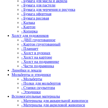
- Бумага для масла и акрила
- Бумага для пастели
- Бумага для черчения и рисунка
- Бумага офортная
- Бумага рисовая
- Калька
- Картон
- Копирка
Холст для художников
- ДВП грунтованное
- Картон грунтованный
- Планшет
- Холст в рулонах
- Холст на картоне
- Холст на подрамнике
- Части подрамника
Линейки и лекала
Мольберты и этюдники
- Мольберты
- Полки для мольбертов
- Станки скульптора
- Этюдники
Вспомогательные материалы
- Материалы для акварельной живописи
- Материалы для акриловой живописи