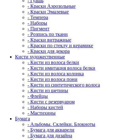
- Гуашь
- Краски Аэрозольные
- Краски Эмалевые
- Темпера
- Наборы
- Пигмент
- Розпись по ткани
- Краски витражные
- Краски по стеклу и керамике
- Краски для декора
Кисти художественные
- Кисти из волоса белки
- Кисти имитация волоса белки
- Кисти из волоса колонка
- Кисти из волоса пони
- Кисти из синтетического волоса
- Кисти из щетины
- Флейцы
- Кисти с резервуаром
- Наборы кистей
- Мастихины
Бумага
- Альбомы. Склейки. Блокноты
- Бумага для акварели
- Бумага для дизайна