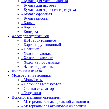
- Бумага для масла и акрила
- Бумага для пастели
- Бумага для черчения и рисунка
- Бумага офортная
- Бумага рисовая
- Калька
- Картон
- Копирка
Холст для художников
- ДВП грунтованное
- Картон грунтованный
- Планшет
- Холст в рулонах
- Холст на картоне
- Холст на подрамнике
- Части подрамника
Линейки и лекала
Мольберты и этюдники
- Мольберты
- Полки для мольбертов
- Станки скульптора
- Этюдники
Вспомогательные материалы
- Материалы для акварельной живописи
- Материалы для акриловой живописи