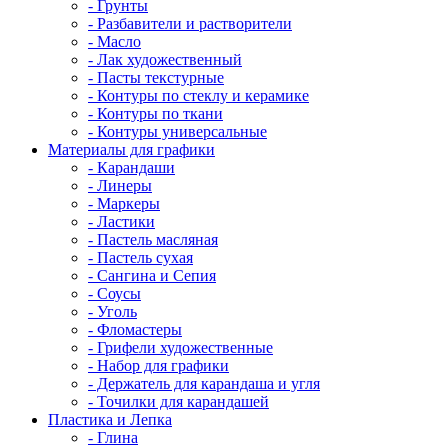
- Грунты
- Разбавители и растворители
- Масло
- Лак художественный
- Пасты текстурные
- Контуры по стеклу и керамике
- Контуры по ткани
- Контуры универсальные
Материалы для графики
- Карандаши
- Линеры
- Маркеры
- Ластики
- Пастель масляная
- Пастель сухая
- Сангина и Сепия
- Соусы
- Уголь
- Фломастеры
- Грифели художественные
- Набор для графики
- Держатель для карандаша и угля
- Точилки для карандашей
Пластика и Лепка
- Глина