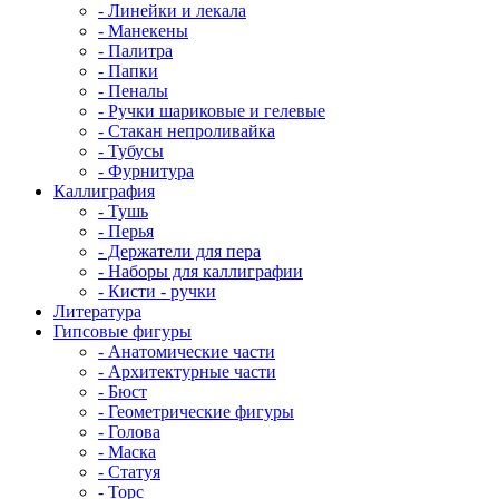
- Линейки и лекала
- Манекены
- Палитра
- Папки
- Пеналы
- Ручки шариковые и гелевые
- Стакан непроливайка
- Тубусы
- Фурнитура
Каллиграфия
- Тушь
- Перья
- Держатели для пера
- Наборы для каллиграфии
- Кисти - ручки
Литература
Гипсовые фигуры
- Анатомические части
- Архитектурные части
- Бюст
- Геометрические фигуры
- Голова
- Маска
- Статуя
- Торс