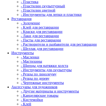
- Пластика
- Пластилин скульптурный
- Пластилин цветной
- Инструменты для лепки и пластики
Реставрация
- Золочение
- Клей для реставрации
- Краски для реставрации
- Лаки для реставрации
- Пасты для реставрации
- Растворители и разбавители для реставрации
- Шеллак для реставрации
Инструменты
- Масленки
- Мастихины
- Щипцы для натяжки холста
- Инструменты для скульптуры
- Резцы по линолеуму
- Резцы по дереву
- Чертежные инструменты
Аксессуары для художников
- Другие материалы и инструменты
- Канцелярские товары
- Кистемойки
- Клей