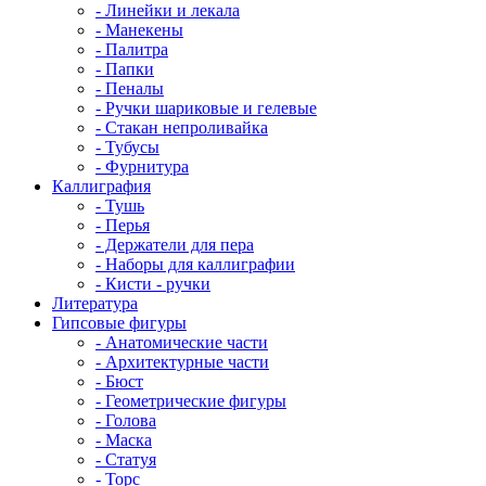
- Линейки и лекала
- Манекены
- Палитра
- Папки
- Пеналы
- Ручки шариковые и гелевые
- Стакан непроливайка
- Тубусы
- Фурнитура
Каллиграфия
- Тушь
- Перья
- Держатели для пера
- Наборы для каллиграфии
- Кисти - ручки
Литература
Гипсовые фигуры
- Анатомические части
- Архитектурные части
- Бюст
- Геометрические фигуры
- Голова
- Маска
- Статуя
- Торс