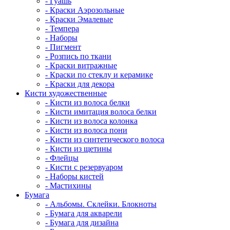
- Гуашь
- Краски Аэрозольные
- Краски Эмалевые
- Темпера
- Наборы
- Пигмент
- Розпись по ткани
- Краски витражные
- Краски по стеклу и керамике
- Краски для декора
Кисти художественные
- Кисти из волоса белки
- Кисти имитация волоса белки
- Кисти из волоса колонка
- Кисти из волоса пони
- Кисти из синтетического волоса
- Кисти из щетины
- Флейцы
- Кисти с резервуаром
- Наборы кистей
- Мастихины
Бумага
- Альбомы. Склейки. Блокноты
- Бумага для акварели
- Бумага для дизайна