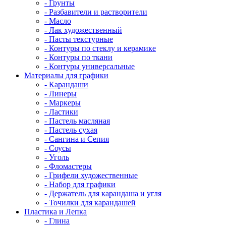
- Грунты
- Разбавители и растворители
- Масло
- Лак художественный
- Пасты текстурные
- Контуры по стеклу и керамике
- Контуры по ткани
- Контуры универсальные
Материалы для графики
- Карандаши
- Линеры
- Маркеры
- Ластики
- Пастель масляная
- Пастель сухая
- Сангина и Сепия
- Соусы
- Уголь
- Фломастеры
- Грифели художественные
- Набор для графики
- Держатель для карандаша и угля
- Точилки для карандашей
Пластика и Лепка
- Глина