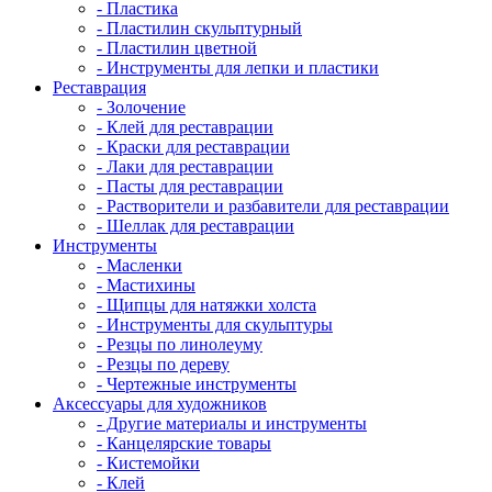
- Пластика
- Пластилин скульптурный
- Пластилин цветной
- Инструменты для лепки и пластики
Реставрация
- Золочение
- Клей для реставрации
- Краски для реставрации
- Лаки для реставрации
- Пасты для реставрации
- Растворители и разбавители для реставрации
- Шеллак для реставрации
Инструменты
- Масленки
- Мастихины
- Щипцы для натяжки холста
- Инструменты для скульптуры
- Резцы по линолеуму
- Резцы по дереву
- Чертежные инструменты
Аксессуары для художников
- Другие материалы и инструменты
- Канцелярские товары
- Кистемойки
- Клей