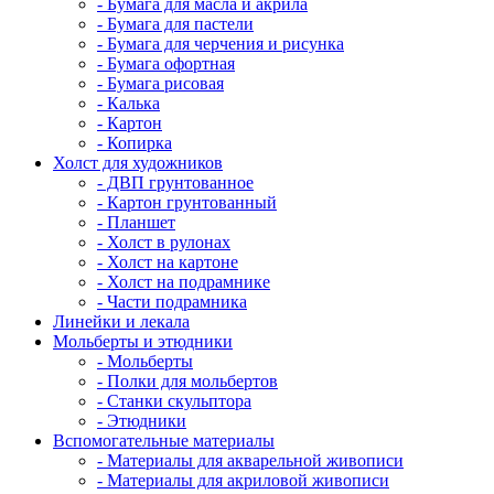
- Бумага для масла и акрила
- Бумага для пастели
- Бумага для черчения и рисунка
- Бумага офортная
- Бумага рисовая
- Калька
- Картон
- Копирка
Холст для художников
- ДВП грунтованное
- Картон грунтованный
- Планшет
- Холст в рулонах
- Холст на картоне
- Холст на подрамнике
- Части подрамника
Линейки и лекала
Мольберты и этюдники
- Мольберты
- Полки для мольбертов
- Станки скульптора
- Этюдники
Вспомогательные материалы
- Материалы для акварельной живописи
- Материалы для акриловой живописи