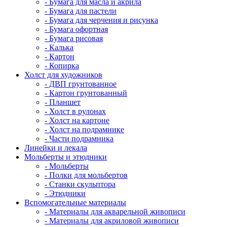
- Бумага для масла и акрила
- Бумага для пастели
- Бумага для черчения и рисунка
- Бумага офортная
- Бумага рисовая
- Калька
- Картон
- Копирка
Холст для художников
- ДВП грунтованное
- Картон грунтованный
- Планшет
- Холст в рулонах
- Холст на картоне
- Холст на подрамнике
- Части подрамника
Линейки и лекала
Мольберты и этюдники
- Мольберты
- Полки для мольбертов
- Станки скульптора
- Этюдники
Вспомогательные материалы
- Материалы для акварельной живописи
- Материалы для акриловой живописи