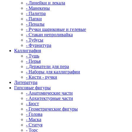
- Линейки и лекала
- Манекены
- Палитра
- Папки
- Пеналы
- Ручки шариковые и гелевые
- Стакан непроливайка
- Тубусы
- Фурнитура
Каллиграфия
- Тушь
- Перья
- Держатели для пера
- Наборы для каллиграфии
- Кисти - ручки
Литература
Гипсовые фигуры
- Анатомические части
- Архитектурные части
- Бюст
- Геометрические фигуры
- Голова
- Маска
- Статуя
- Торс