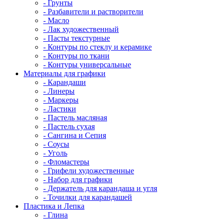
- Грунты
- Разбавители и растворители
- Масло
- Лак художественный
- Пасты текстурные
- Контуры по стеклу и керамике
- Контуры по ткани
- Контуры универсальные
Материалы для графики
- Карандаши
- Линеры
- Маркеры
- Ластики
- Пастель масляная
- Пастель сухая
- Сангина и Сепия
- Соусы
- Уголь
- Фломастеры
- Грифели художественные
- Набор для графики
- Держатель для карандаша и угля
- Точилки для карандашей
Пластика и Лепка
- Глина