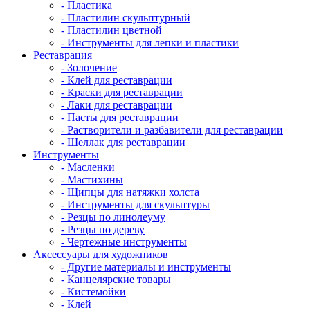
- Пластика
- Пластилин скульптурный
- Пластилин цветной
- Инструменты для лепки и пластики
Реставрация
- Золочение
- Клей для реставрации
- Краски для реставрации
- Лаки для реставрации
- Пасты для реставрации
- Растворители и разбавители для реставрации
- Шеллак для реставрации
Инструменты
- Масленки
- Мастихины
- Щипцы для натяжки холста
- Инструменты для скульптуры
- Резцы по линолеуму
- Резцы по дереву
- Чертежные инструменты
Аксессуары для художников
- Другие материалы и инструменты
- Канцелярские товары
- Кистемойки
- Клей