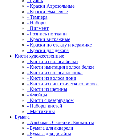
- Гуашь
- Краски Аэрозольные
- Краски Эмалевые
- Темпера
- Наборы
- Пигмент
- Розпись по ткани
- Краски витражные
- Краски по стеклу и керамике
- Краски для декора
Кисти художественные
- Кисти из волоса белки
- Кисти имитация волоса белки
- Кисти из волоса колонка
- Кисти из волоса пони
- Кисти из синтетического волоса
- Кисти из щетины
- Флейцы
- Кисти с резервуаром
- Наборы кистей
- Мастихины
Бумага
- Альбомы. Склейки. Блокноты
- Бумага для акварели
- Бумага для дизайна