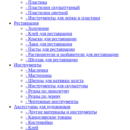
- Пластика
- Пластилин скульптурный
- Пластилин цветной
- Инструменты для лепки и пластики
Реставрация
- Золочение
- Клей для реставрации
- Краски для реставрации
- Лаки для реставрации
- Пасты для реставрации
- Растворители и разбавители для реставрации
- Шеллак для реставрации
Инструменты
- Масленки
- Мастихины
- Щипцы для натяжки холста
- Инструменты для скульптуры
- Резцы по линолеуму
- Резцы по дереву
- Чертежные инструменты
Аксессуары для художников
- Другие материалы и инструменты
- Канцелярские товары
- Кистемойки
- Клей