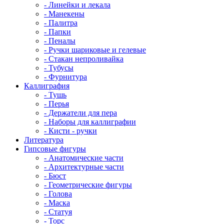
- Линейки и лекала
- Манекены
- Палитра
- Папки
- Пеналы
- Ручки шариковые и гелевые
- Стакан непроливайка
- Тубусы
- Фурнитура
Каллиграфия
- Тушь
- Перья
- Держатели для пера
- Наборы для каллиграфии
- Кисти - ручки
Литература
Гипсовые фигуры
- Анатомические части
- Архитектурные части
- Бюст
- Геометрические фигуры
- Голова
- Маска
- Статуя
- Торс