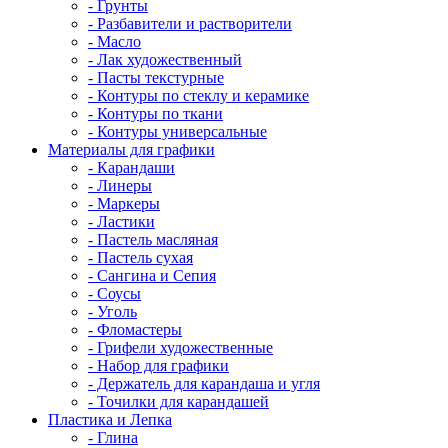
- Грунты
- Разбавители и растворители
- Масло
- Лак художественный
- Пасты текстурные
- Контуры по стеклу и керамике
- Контуры по ткани
- Контуры универсальные
Материалы для графики
- Карандаши
- Линеры
- Маркеры
- Ластики
- Пастель масляная
- Пастель сухая
- Сангина и Сепия
- Соусы
- Уголь
- Фломастеры
- Грифели художественные
- Набор для графики
- Держатель для карандаша и угля
- Точилки для карандашей
Пластика и Лепка
- Глина