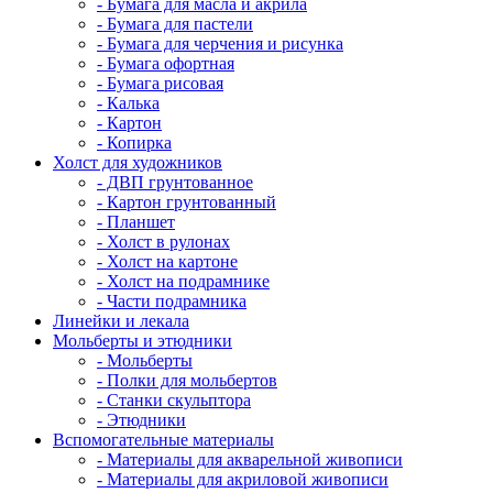
- Бумага для масла и акрила
- Бумага для пастели
- Бумага для черчения и рисунка
- Бумага офортная
- Бумага рисовая
- Калька
- Картон
- Копирка
Холст для художников
- ДВП грунтованное
- Картон грунтованный
- Планшет
- Холст в рулонах
- Холст на картоне
- Холст на подрамнике
- Части подрамника
Линейки и лекала
Мольберты и этюдники
- Мольберты
- Полки для мольбертов
- Станки скульптора
- Этюдники
Вспомогательные материалы
- Материалы для акварельной живописи
- Материалы для акриловой живописи