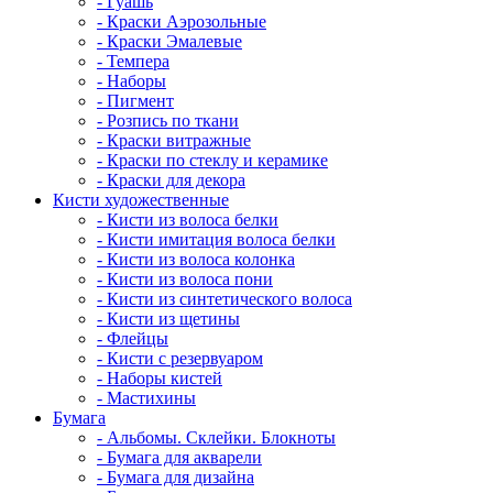
- Гуашь
- Краски Аэрозольные
- Краски Эмалевые
- Темпера
- Наборы
- Пигмент
- Розпись по ткани
- Краски витражные
- Краски по стеклу и керамике
- Краски для декора
Кисти художественные
- Кисти из волоса белки
- Кисти имитация волоса белки
- Кисти из волоса колонка
- Кисти из волоса пони
- Кисти из синтетического волоса
- Кисти из щетины
- Флейцы
- Кисти с резервуаром
- Наборы кистей
- Мастихины
Бумага
- Альбомы. Склейки. Блокноты
- Бумага для акварели
- Бумага для дизайна