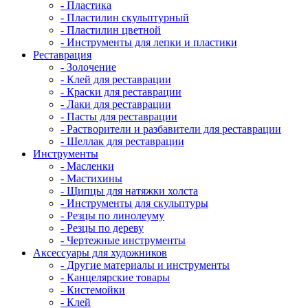
- Пластика
- Пластилин скульптурный
- Пластилин цветной
- Инструменты для лепки и пластики
Реставрация
- Золочение
- Клей для реставрации
- Краски для реставрации
- Лаки для реставрации
- Пасты для реставрации
- Растворители и разбавители для реставрации
- Шеллак для реставрации
Инструменты
- Масленки
- Мастихины
- Щипцы для натяжки холста
- Инструменты для скульптуры
- Резцы по линолеуму
- Резцы по дереву
- Чертежные инструменты
Аксессуары для художников
- Другие материалы и инструменты
- Канцелярские товары
- Кистемойки
- Клей