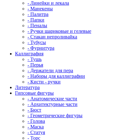
- Линейки и лекала
- Манекены
- Палитра
- Папки
- Пеналы
- Ручки шариковые и гелевые
- Стакан непроливайка
- Тубусы
- Фурнитура
Каллиграфия
- Тушь
- Перья
- Держатели для пера
- Наборы для каллиграфии
- Кисти - ручки
Литература
Гипсовые фигуры
- Анатомические части
- Архитектурные части
- Бюст
- Геометрические фигуры
- Голова
- Маска
- Статуя
- Торс