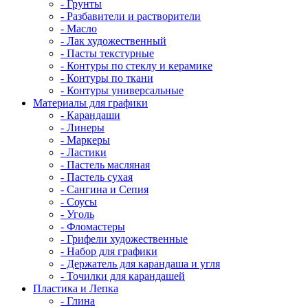
- Грунты
- Разбавители и растворители
- Масло
- Лак художественный
- Пасты текстурные
- Контуры по стеклу и керамике
- Контуры по ткани
- Контуры универсальные
Материалы для графики
- Карандаши
- Линеры
- Маркеры
- Ластики
- Пастель масляная
- Пастель сухая
- Сангина и Сепия
- Соусы
- Уголь
- Фломастеры
- Грифели художественные
- Набор для графики
- Держатель для карандаша и угля
- Точилки для карандашей
Пластика и Лепка
- Глина