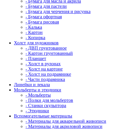
- Бумага для масла и акрила
- Бумага для пастели
- Бумага для черчения и рисунка
- Бумага офортная
- Бумага рисовая
- Калька
- Картон
- Копирка
Холст для художников
- ДВП грунтованное
- Картон грунтованный
- Планшет
- Холст в рулонах
- Холст на картоне
- Холст на подрамнике
- Части подрамника
Линейки и лекала
Мольберты и этюдники
- Мольберты
- Полки для мольбертов
- Станки скульптора
- Этюдники
Вспомогательные материалы
- Материалы для акварельной живописи
- Материалы для акриловой живописи