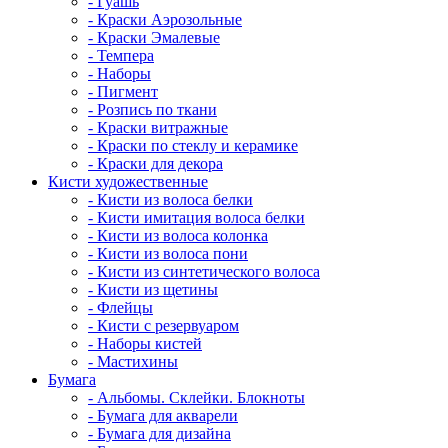
- Гуашь
- Краски Аэрозольные
- Краски Эмалевые
- Темпера
- Наборы
- Пигмент
- Розпись по ткани
- Краски витражные
- Краски по стеклу и керамике
- Краски для декора
Кисти художественные
- Кисти из волоса белки
- Кисти имитация волоса белки
- Кисти из волоса колонка
- Кисти из волоса пони
- Кисти из синтетического волоса
- Кисти из щетины
- Флейцы
- Кисти с резервуаром
- Наборы кистей
- Мастихины
Бумага
- Альбомы. Склейки. Блокноты
- Бумага для акварели
- Бумага для дизайна