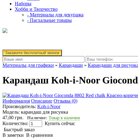
Наборы
Хобби и Творчество
- Материалы для декупажа
- Пасхальные товары
Закажите бесплатный звонок
Материалы для графики
»
Карандаши
»
Карандаши для рисунк
Карандаш Koh-i-Noor Giocond
Информация
Описание
Отзывы (0)
Производитель:
Koh-i-Noor
Модель:
карандаш для рисунка
47,00 грн.
Наличие:
Товар в наличии
Количество:
Купить сейчас
Быстрый заказ
В заметки
В сравнения