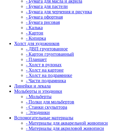
- Бумага для масла и акрила
- Бумага для пастели
- Бумага для черчения и рисунка
- Бумага офортная
- Бумага рисовая
- Калька
- Картон
- Копирка
Холст для художников
- ДВП грунтованное
- Картон грунтованный
- Планшет
- Холст в рулонах
- Холст на картоне
- Холст на подрамнике
- Части подрамника
Линейки и лекала
Мольберты и этюдники
- Мольберты
- Полки для мольбертов
- Станки скульптора
- Этюдники
Вспомогательные материалы
- Материалы для акварельной живописи
- Материалы для акриловой живописи