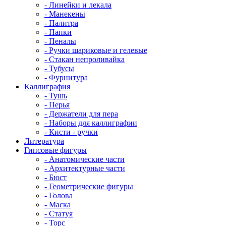
- Линейки и лекала
- Манекены
- Палитра
- Папки
- Пеналы
- Ручки шариковые и гелевые
- Стакан непроливайка
- Тубусы
- Фурнитура
Каллиграфия
- Тушь
- Перья
- Держатели для пера
- Наборы для каллиграфии
- Кисти - ручки
Литература
Гипсовые фигуры
- Анатомические части
- Архитектурные части
- Бюст
- Геометрические фигуры
- Голова
- Маска
- Статуя
- Торс