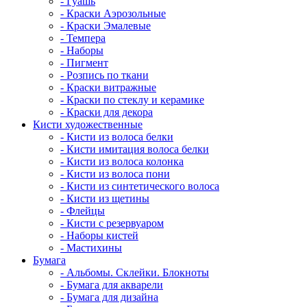
- Гуашь
- Краски Аэрозольные
- Краски Эмалевые
- Темпера
- Наборы
- Пигмент
- Розпись по ткани
- Краски витражные
- Краски по стеклу и керамике
- Краски для декора
Кисти художественные
- Кисти из волоса белки
- Кисти имитация волоса белки
- Кисти из волоса колонка
- Кисти из волоса пони
- Кисти из синтетического волоса
- Кисти из щетины
- Флейцы
- Кисти с резервуаром
- Наборы кистей
- Мастихины
Бумага
- Альбомы. Склейки. Блокноты
- Бумага для акварели
- Бумага для дизайна