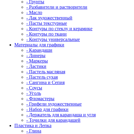
- Грунты
- Разбавители и растворители
- Масло
- Лак художественный
- Пасты текстурные
- Контуры по стеклу и керамике
- Контуры по ткани
- Контуры универсальные
Материалы для графики
- Карандаши
- Линеры
- Маркеры
- Ластики
- Пастель масляная
- Пастель сухая
- Сангина и Сепия
- Соусы
- Уголь
- Фломастеры
- Грифели художественные
- Набор для графики
- Держатель для карандаша и угля
- Точилки для карандашей
Пластика и Лепка
- Глина