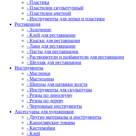
- Пластика
- Пластилин скульптурный
- Пластилин цветной
- Инструменты для лепки и пластики
Реставрация
- Золочение
- Клей для реставрации
- Краски для реставрации
- Лаки для реставрации
- Пасты для реставрации
- Растворители и разбавители для реставрации
- Шеллак для реставрации
Инструменты
- Масленки
- Мастихины
- Щипцы для натяжки холста
- Инструменты для скульптуры
- Резцы по линолеуму
- Резцы по дереву
- Чертежные инструменты
Аксессуары для художников
- Другие материалы и инструменты
- Канцелярские товары
- Кистемойки
- Клей