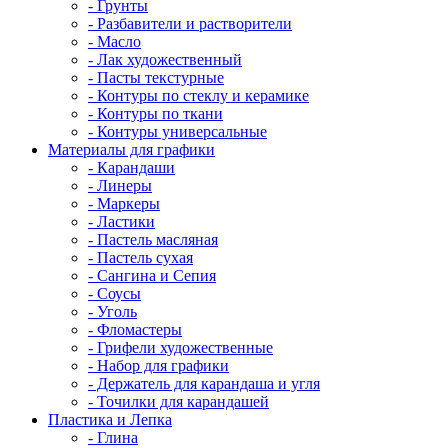
- Грунты
- Разбавители и растворители
- Масло
- Лак художественный
- Пасты текстурные
- Контуры по стеклу и керамике
- Контуры по ткани
- Контуры универсальные
Материалы для графики
- Карандаши
- Линеры
- Маркеры
- Ластики
- Пастель масляная
- Пастель сухая
- Сангина и Сепия
- Соусы
- Уголь
- Фломастеры
- Грифели художественные
- Набор для графики
- Держатель для карандаша и угля
- Точилки для карандашей
Пластика и Лепка
- Глина