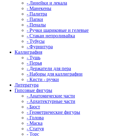
- Линейки и лекала
- Манекены
- Палитра
- Папки
- Пеналы
- Ручки шариковые и гелевые
- Стакан непроливайка
- Тубусы
- Фурнитура
Каллиграфия
- Тушь
- Перья
- Держатели для пера
- Наборы для каллиграфии
- Кисти - ручки
Литература
Гипсовые фигуры
- Анатомические части
- Архитектурные части
- Бюст
- Геометрические фигуры
- Голова
- Маска
- Статуя
- Торс