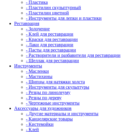
- Пластика
- Пластилин скульптурный
- Пластилин цветной
- Инструменты для лепки и пластики
Реставрация
- Золочение
- Клей для реставрации
- Краски для реставрации
- Лаки для реставрации
- Пасты для реставрации
- Растворители и разбавители для реставрации
- Шеллак для реставрации
Инструменты
- Масленки
- Мастихины
- Щипцы для натяжки холста
- Инструменты для скульптуры
- Резцы по линолеуму
- Резцы по дереву
- Чертежные инструменты
Аксессуары для художников
- Другие материалы и инструменты
- Канцелярские товары
- Кистемойки
- Клей