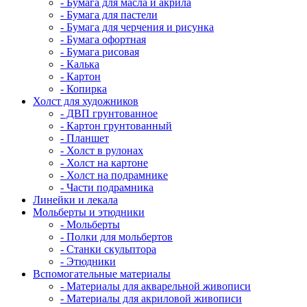
- Бумага для масла и акрила
- Бумага для пастели
- Бумага для черчения и рисунка
- Бумага офортная
- Бумага рисовая
- Калька
- Картон
- Копирка
Холст для художников
- ДВП грунтованное
- Картон грунтованный
- Планшет
- Холст в рулонах
- Холст на картоне
- Холст на подрамнике
- Части подрамника
Линейки и лекала
Мольберты и этюдники
- Мольберты
- Полки для мольбертов
- Станки скульптора
- Этюдники
Вспомогательные материалы
- Материалы для акварельной живописи
- Материалы для акриловой живописи