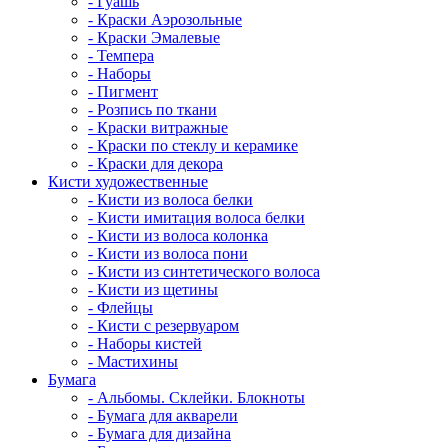
- Гуашь
- Краски Аэрозольные
- Краски Эмалевые
- Темпера
- Наборы
- Пигмент
- Розпись по ткани
- Краски витражные
- Краски по стеклу и керамике
- Краски для декора
Кисти художественные
- Кисти из волоса белки
- Кисти имитация волоса белки
- Кисти из волоса колонка
- Кисти из волоса пони
- Кисти из синтетического волоса
- Кисти из щетины
- Флейцы
- Кисти с резервуаром
- Наборы кистей
- Мастихины
Бумага
- Альбомы. Склейки. Блокноты
- Бумага для акварели
- Бумага для дизайна