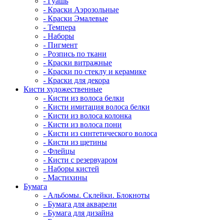
- Гуашь
- Краски Аэрозольные
- Краски Эмалевые
- Темпера
- Наборы
- Пигмент
- Розпись по ткани
- Краски витражные
- Краски по стеклу и керамике
- Краски для декора
Кисти художественные
- Кисти из волоса белки
- Кисти имитация волоса белки
- Кисти из волоса колонка
- Кисти из волоса пони
- Кисти из синтетического волоса
- Кисти из щетины
- Флейцы
- Кисти с резервуаром
- Наборы кистей
- Мастихины
Бумага
- Альбомы. Склейки. Блокноты
- Бумага для акварели
- Бумага для дизайна