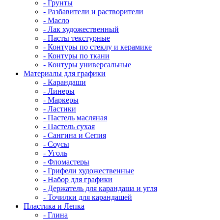
- Грунты
- Разбавители и растворители
- Масло
- Лак художественный
- Пасты текстурные
- Контуры по стеклу и керамике
- Контуры по ткани
- Контуры универсальные
Материалы для графики
- Карандаши
- Линеры
- Маркеры
- Ластики
- Пастель масляная
- Пастель сухая
- Сангина и Сепия
- Соусы
- Уголь
- Фломастеры
- Грифели художественные
- Набор для графики
- Держатель для карандаша и угля
- Точилки для карандашей
Пластика и Лепка
- Глина