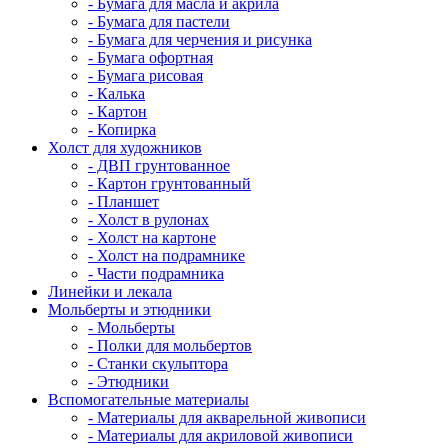
- Бумага для масла и акрила
- Бумага для пастели
- Бумага для черчения и рисунка
- Бумага офортная
- Бумага рисовая
- Калька
- Картон
- Копирка
Холст для художников
- ДВП грунтованное
- Картон грунтованный
- Планшет
- Холст в рулонах
- Холст на картоне
- Холст на подрамнике
- Части подрамника
Линейки и лекала
Мольберты и этюдники
- Мольберты
- Полки для мольбертов
- Станки скульптора
- Этюдники
Вспомогательные материалы
- Материалы для акварельной живописи
- Материалы для акриловой живописи