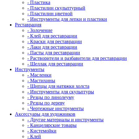
- Пластика
- Пластилин скульптурный
- Пластилин цветной
- Инструменты для лепки и пластики
Реставрация
- Золочение
- Клей для реставрации
- Краски для реставрации
- Лаки для реставрации
- Пасты для реставрации
- Растворители и разбавители для реставрации
- Шеллак для реставрации
Инструменты
- Масленки
- Мастихины
- Щипцы для натяжки холста
- Инструменты для скульптуры
- Резцы по линолеуму
- Резцы по дереву
- Чертежные инструменты
Аксессуары для художников
- Другие материалы и инструменты
- Канцелярские товары
- Кистемойки
- Клей