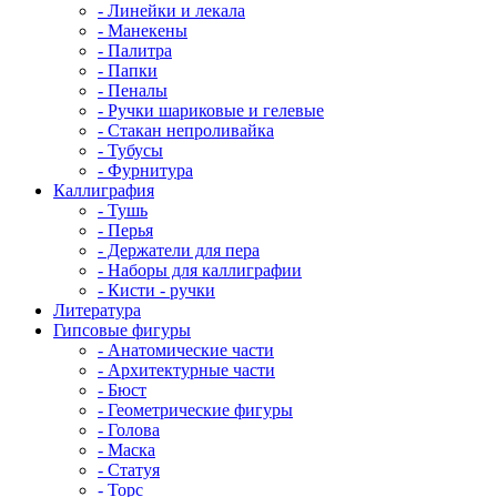
- Линейки и лекала
- Манекены
- Палитра
- Папки
- Пеналы
- Ручки шариковые и гелевые
- Стакан непроливайка
- Тубусы
- Фурнитура
Каллиграфия
- Тушь
- Перья
- Держатели для пера
- Наборы для каллиграфии
- Кисти - ручки
Литература
Гипсовые фигуры
- Анатомические части
- Архитектурные части
- Бюст
- Геометрические фигуры
- Голова
- Маска
- Статуя
- Торс