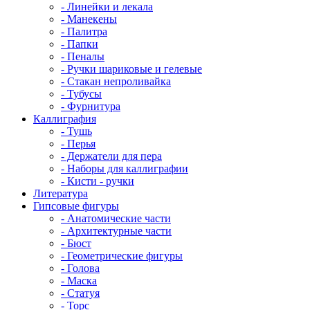
- Линейки и лекала
- Манекены
- Палитра
- Папки
- Пеналы
- Ручки шариковые и гелевые
- Стакан непроливайка
- Тубусы
- Фурнитура
Каллиграфия
- Тушь
- Перья
- Держатели для пера
- Наборы для каллиграфии
- Кисти - ручки
Литература
Гипсовые фигуры
- Анатомические части
- Архитектурные части
- Бюст
- Геометрические фигуры
- Голова
- Маска
- Статуя
- Торс