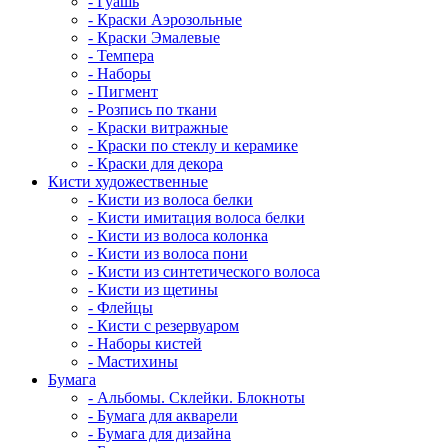
- Гуашь
- Краски Аэрозольные
- Краски Эмалевые
- Темпера
- Наборы
- Пигмент
- Розпись по ткани
- Краски витражные
- Краски по стеклу и керамике
- Краски для декора
Кисти художественные
- Кисти из волоса белки
- Кисти имитация волоса белки
- Кисти из волоса колонка
- Кисти из волоса пони
- Кисти из синтетического волоса
- Кисти из щетины
- Флейцы
- Кисти с резервуаром
- Наборы кистей
- Мастихины
Бумага
- Альбомы. Склейки. Блокноты
- Бумага для акварели
- Бумага для дизайна