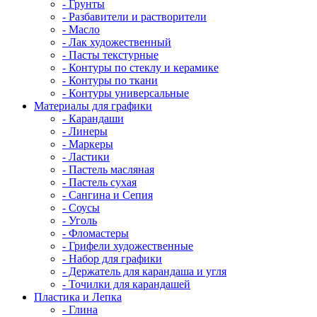
- Грунты
- Разбавители и растворители
- Масло
- Лак художественный
- Пасты текстурные
- Контуры по стеклу и керамике
- Контуры по ткани
- Контуры универсальные
Материалы для графики
- Карандаши
- Линеры
- Маркеры
- Ластики
- Пастель масляная
- Пастель сухая
- Сангина и Сепия
- Соусы
- Уголь
- Фломастеры
- Грифели художественные
- Набор для графики
- Держатель для карандаша и угля
- Точилки для карандашей
Пластика и Лепка
- Глина