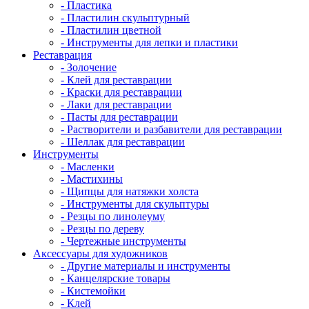
- Пластика
- Пластилин скульптурный
- Пластилин цветной
- Инструменты для лепки и пластики
Реставрация
- Золочение
- Клей для реставрации
- Краски для реставрации
- Лаки для реставрации
- Пасты для реставрации
- Растворители и разбавители для реставрации
- Шеллак для реставрации
Инструменты
- Масленки
- Мастихины
- Щипцы для натяжки холста
- Инструменты для скульптуры
- Резцы по линолеуму
- Резцы по дереву
- Чертежные инструменты
Аксессуары для художников
- Другие материалы и инструменты
- Канцелярские товары
- Кистемойки
- Клей