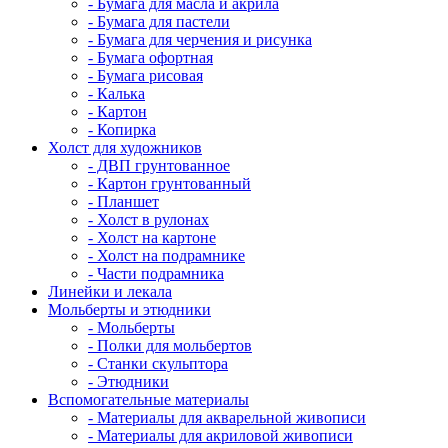
- Бумага для масла и акрила
- Бумага для пастели
- Бумага для черчения и рисунка
- Бумага офортная
- Бумага рисовая
- Калька
- Картон
- Копирка
Холст для художников
- ДВП грунтованное
- Картон грунтованный
- Планшет
- Холст в рулонах
- Холст на картоне
- Холст на подрамнике
- Части подрамника
Линейки и лекала
Мольберты и этюдники
- Мольберты
- Полки для мольбертов
- Станки скульптора
- Этюдники
Вспомогательные материалы
- Материалы для акварельной живописи
- Материалы для акриловой живописи