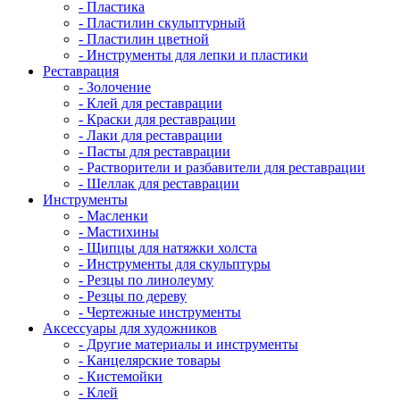
- Пластика
- Пластилин скульптурный
- Пластилин цветной
- Инструменты для лепки и пластики
Реставрация
- Золочение
- Клей для реставрации
- Краски для реставрации
- Лаки для реставрации
- Пасты для реставрации
- Растворители и разбавители для реставрации
- Шеллак для реставрации
Инструменты
- Масленки
- Мастихины
- Щипцы для натяжки холста
- Инструменты для скульптуры
- Резцы по линолеуму
- Резцы по дереву
- Чертежные инструменты
Аксессуары для художников
- Другие материалы и инструменты
- Канцелярские товары
- Кистемойки
- Клей