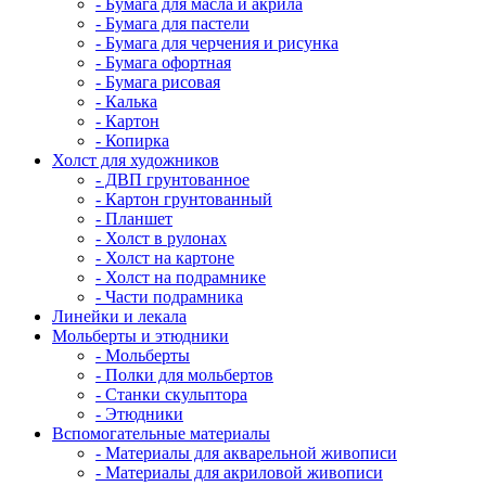
- Бумага для масла и акрила
- Бумага для пастели
- Бумага для черчения и рисунка
- Бумага офортная
- Бумага рисовая
- Калька
- Картон
- Копирка
Холст для художников
- ДВП грунтованное
- Картон грунтованный
- Планшет
- Холст в рулонах
- Холст на картоне
- Холст на подрамнике
- Части подрамника
Линейки и лекала
Мольберты и этюдники
- Мольберты
- Полки для мольбертов
- Станки скульптора
- Этюдники
Вспомогательные материалы
- Материалы для акварельной живописи
- Материалы для акриловой живописи