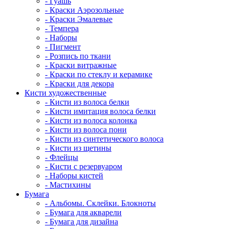
- Гуашь
- Краски Аэрозольные
- Краски Эмалевые
- Темпера
- Наборы
- Пигмент
- Розпись по ткани
- Краски витражные
- Краски по стеклу и керамике
- Краски для декора
Кисти художественные
- Кисти из волоса белки
- Кисти имитация волоса белки
- Кисти из волоса колонка
- Кисти из волоса пони
- Кисти из синтетического волоса
- Кисти из щетины
- Флейцы
- Кисти с резервуаром
- Наборы кистей
- Мастихины
Бумага
- Альбомы. Склейки. Блокноты
- Бумага для акварели
- Бумага для дизайна