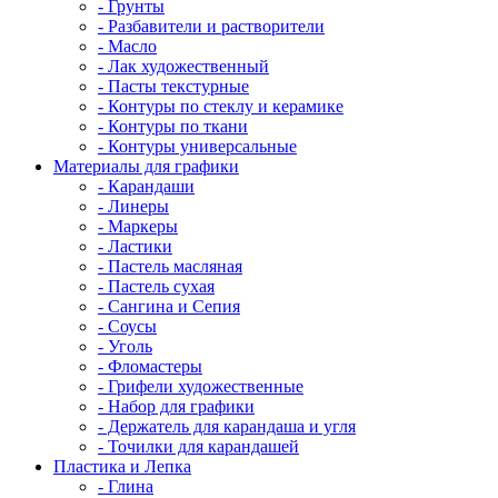
- Грунты
- Разбавители и растворители
- Масло
- Лак художественный
- Пасты текстурные
- Контуры по стеклу и керамике
- Контуры по ткани
- Контуры универсальные
Материалы для графики
- Карандаши
- Линеры
- Маркеры
- Ластики
- Пастель масляная
- Пастель сухая
- Сангина и Сепия
- Соусы
- Уголь
- Фломастеры
- Грифели художественные
- Набор для графики
- Держатель для карандаша и угля
- Точилки для карандашей
Пластика и Лепка
- Глина