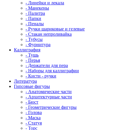
- Линейки и лекала
- Манекены
- Палитра
- Папки
- Пеналы
- Ручки шариковые и гелевые
- Стакан непроливайка
- Тубусы
- Фурнитура
Каллиграфия
- Тушь
- Перья
- Держатели для пера
- Наборы для каллиграфии
- Кисти - ручки
Литература
Гипсовые фигуры
- Анатомические части
- Архитектурные части
- Бюст
- Геометрические фигуры
- Голова
- Маска
- Статуя
- Торс