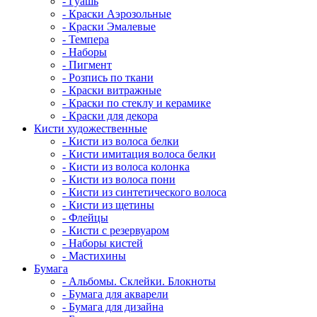
- Гуашь
- Краски Аэрозольные
- Краски Эмалевые
- Темпера
- Наборы
- Пигмент
- Розпись по ткани
- Краски витражные
- Краски по стеклу и керамике
- Краски для декора
Кисти художественные
- Кисти из волоса белки
- Кисти имитация волоса белки
- Кисти из волоса колонка
- Кисти из волоса пони
- Кисти из синтетического волоса
- Кисти из щетины
- Флейцы
- Кисти с резервуаром
- Наборы кистей
- Мастихины
Бумага
- Альбомы. Склейки. Блокноты
- Бумага для акварели
- Бумага для дизайна