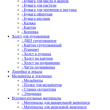
- Бумага для масла и акрила
- Бумага для пастели
- Бумага для черчения и рисунка
- Бумага офортная
- Бумага рисовая
- Калька
- Картон
- Копирка
Холст для художников
- ДВП грунтованное
- Картон грунтованный
- Планшет
- Холст в рулонах
- Холст на картоне
- Холст на подрамнике
- Части подрамника
Линейки и лекала
Мольберты и этюдники
- Мольберты
- Полки для мольбертов
- Станки скульптора
- Этюдники
Вспомогательные материалы
- Материалы для акварельной живописи
- Материалы для акриловой живописи