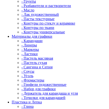
- Грунты
- Разбавители и растворители
- Масло
- Лак художественный
- Пасты текстурные
- Контуры по стеклу и керамике
- Контуры по ткани
- Контуры универсальные
Материалы для графики
- Карандаши
- Линеры
- Маркеры
- Ластики
- Пастель масляная
- Пастель сухая
- Сангина и Сепия
- Соусы
- Уголь
- Фломастеры
- Грифели художественные
- Набор для графики
- Держатель для карандаша и угля
- Точилки для карандашей
Пластика и Лепка
- Глина