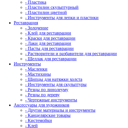
- Пластика
- Пластилин скульптурный
- Пластилин цветной
- Инструменты для лепки и пластики
Реставрация
- Золочение
- Клей для реставрации
- Краски для реставрации
- Лаки для реставрации
- Пасты для реставрации
- Растворители и разбавители для реставрации
- Шеллак для реставрации
Инструменты
- Масленки
- Мастихины
- Щипцы для натяжки холста
- Инструменты для скульптуры
- Резцы по линолеуму
- Резцы по дереву
- Чертежные инструменты
Аксессуары для художников
- Другие материалы и инструменты
- Канцелярские товары
- Кистемойки
- Клей