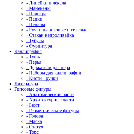
- Линейки и лекала
- Манекены
- Палитра
- Папки
- Пеналы
- Ручки шариковые и гелевые
- Стакан непроливайка
- Тубусы
- Фурнитура
Каллиграфия
- Тушь
- Перья
- Держатели для пера
- Наборы для каллиграфии
- Кисти - ручки
Литература
Гипсовые фигуры
- Анатомические части
- Архитектурные части
- Бюст
- Геометрические фигуры
- Голова
- Маска
- Статуя
- Торс