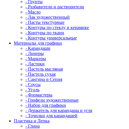
- Грунты
- Разбавители и растворители
- Масло
- Лак художественный
- Пасты текстурные
- Контуры по стеклу и керамике
- Контуры по ткани
- Контуры универсальные
Материалы для графики
- Карандаши
- Линеры
- Маркеры
- Ластики
- Пастель масляная
- Пастель сухая
- Сангина и Сепия
- Соусы
- Уголь
- Фломастеры
- Грифели художественные
- Набор для графики
- Держатель для карандаша и угля
- Точилки для карандашей
Пластика и Лепка
- Глина