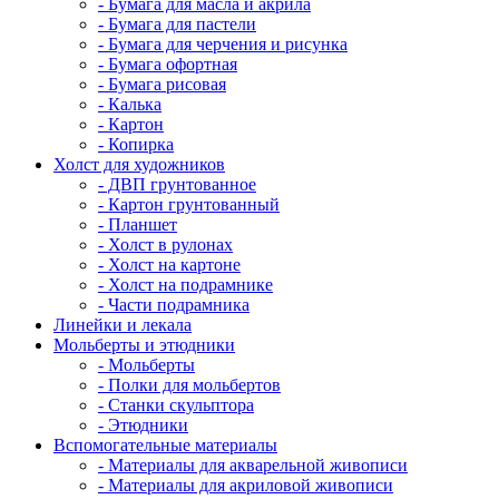
- Бумага для масла и акрила
- Бумага для пастели
- Бумага для черчения и рисунка
- Бумага офортная
- Бумага рисовая
- Калька
- Картон
- Копирка
Холст для художников
- ДВП грунтованное
- Картон грунтованный
- Планшет
- Холст в рулонах
- Холст на картоне
- Холст на подрамнике
- Части подрамника
Линейки и лекала
Мольберты и этюдники
- Мольберты
- Полки для мольбертов
- Станки скульптора
- Этюдники
Вспомогательные материалы
- Материалы для акварельной живописи
- Материалы для акриловой живописи