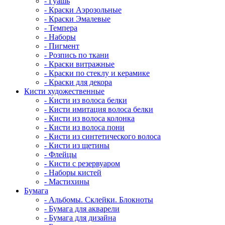
- Гуашь
- Краски Аэрозольные
- Краски Эмалевые
- Темпера
- Наборы
- Пигмент
- Розпись по ткани
- Краски витражные
- Краски по стеклу и керамике
- Краски для декора
Кисти художественные
- Кисти из волоса белки
- Кисти имитация волоса белки
- Кисти из волоса колонка
- Кисти из волоса пони
- Кисти из синтетического волоса
- Кисти из щетины
- Флейцы
- Кисти с резервуаром
- Наборы кистей
- Мастихины
Бумага
- Альбомы. Склейки. Блокноты
- Бумага для акварели
- Бумага для дизайна