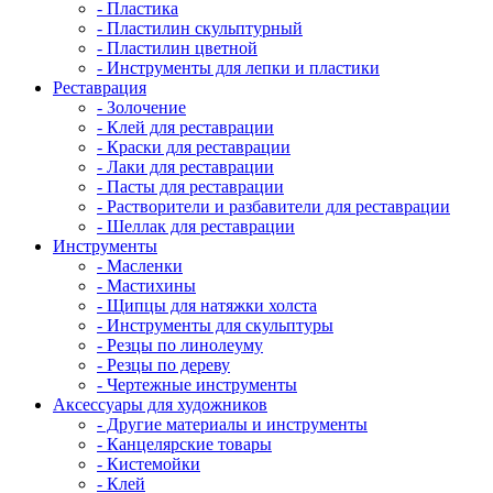
- Пластика
- Пластилин скульптурный
- Пластилин цветной
- Инструменты для лепки и пластики
Реставрация
- Золочение
- Клей для реставрации
- Краски для реставрации
- Лаки для реставрации
- Пасты для реставрации
- Растворители и разбавители для реставрации
- Шеллак для реставрации
Инструменты
- Масленки
- Мастихины
- Щипцы для натяжки холста
- Инструменты для скульптуры
- Резцы по линолеуму
- Резцы по дереву
- Чертежные инструменты
Аксессуары для художников
- Другие материалы и инструменты
- Канцелярские товары
- Кистемойки
- Клей