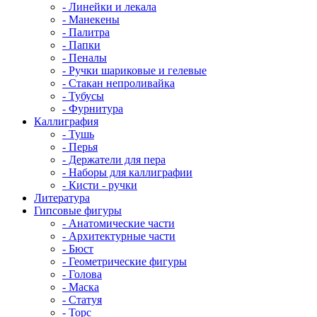
- Линейки и лекала
- Манекены
- Палитра
- Папки
- Пеналы
- Ручки шариковые и гелевые
- Стакан непроливайка
- Тубусы
- Фурнитура
Каллиграфия
- Тушь
- Перья
- Держатели для пера
- Наборы для каллиграфии
- Кисти - ручки
Литература
Гипсовые фигуры
- Анатомические части
- Архитектурные части
- Бюст
- Геометрические фигуры
- Голова
- Маска
- Статуя
- Торс