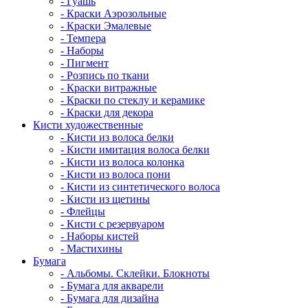
- Гуашь
- Краски Аэрозольные
- Краски Эмалевые
- Темпера
- Наборы
- Пигмент
- Розпись по ткани
- Краски витражные
- Краски по стеклу и керамике
- Краски для декора
Кисти художественные
- Кисти из волоса белки
- Кисти имитация волоса белки
- Кисти из волоса колонка
- Кисти из волоса пони
- Кисти из синтетического волоса
- Кисти из щетины
- Флейцы
- Кисти с резервуаром
- Наборы кистей
- Мастихины
Бумага
- Альбомы. Склейки. Блокноты
- Бумага для акварели
- Бумага для дизайна