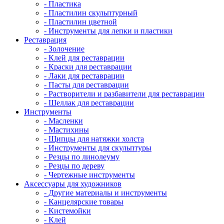
- Пластика
- Пластилин скульптурный
- Пластилин цветной
- Инструменты для лепки и пластики
Реставрация
- Золочение
- Клей для реставрации
- Краски для реставрации
- Лаки для реставрации
- Пасты для реставрации
- Растворители и разбавители для реставрации
- Шеллак для реставрации
Инструменты
- Масленки
- Мастихины
- Щипцы для натяжки холста
- Инструменты для скульптуры
- Резцы по линолеуму
- Резцы по дереву
- Чертежные инструменты
Аксессуары для художников
- Другие материалы и инструменты
- Канцелярские товары
- Кистемойки
- Клей