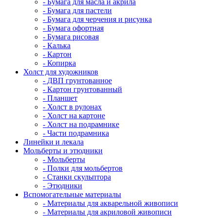
- Бумага для масла и акрила
- Бумага для пастели
- Бумага для черчения и рисунка
- Бумага офортная
- Бумага рисовая
- Калька
- Картон
- Копирка
Холст для художников
- ДВП грунтованное
- Картон грунтованный
- Планшет
- Холст в рулонах
- Холст на картоне
- Холст на подрамнике
- Части подрамника
Линейки и лекала
Мольберты и этюдники
- Мольберты
- Полки для мольбертов
- Станки скульптора
- Этюдники
Вспомогательные материалы
- Материалы для акварельной живописи
- Материалы для акриловой живописи