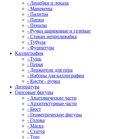
- Линейки и лекала
- Манекены
- Палитра
- Папки
- Пеналы
- Ручки шариковые и гелевые
- Стакан непроливайка
- Тубусы
- Фурнитура
Каллиграфия
- Тушь
- Перья
- Держатели для пера
- Наборы для каллиграфии
- Кисти - ручки
Литература
Гипсовые фигуры
- Анатомические части
- Архитектурные части
- Бюст
- Геометрические фигуры
- Голова
- Маска
- Статуя
- Торс