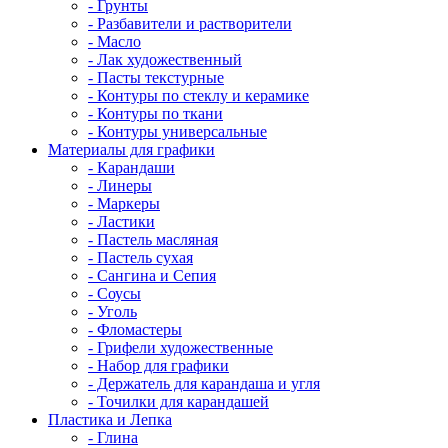
- Грунты
- Разбавители и растворители
- Масло
- Лак художественный
- Пасты текстурные
- Контуры по стеклу и керамике
- Контуры по ткани
- Контуры универсальные
Материалы для графики
- Карандаши
- Линеры
- Маркеры
- Ластики
- Пастель масляная
- Пастель сухая
- Сангина и Сепия
- Соусы
- Уголь
- Фломастеры
- Грифели художественные
- Набор для графики
- Держатель для карандаша и угля
- Точилки для карандашей
Пластика и Лепка
- Глина