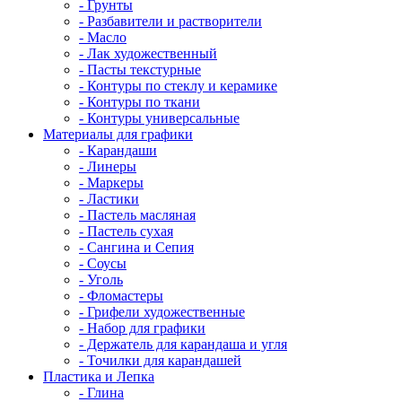
- Грунты
- Разбавители и растворители
- Масло
- Лак художественный
- Пасты текстурные
- Контуры по стеклу и керамике
- Контуры по ткани
- Контуры универсальные
Материалы для графики
- Карандаши
- Линеры
- Маркеры
- Ластики
- Пастель масляная
- Пастель сухая
- Сангина и Сепия
- Соусы
- Уголь
- Фломастеры
- Грифели художественные
- Набор для графики
- Держатель для карандаша и угля
- Точилки для карандашей
Пластика и Лепка
- Глина