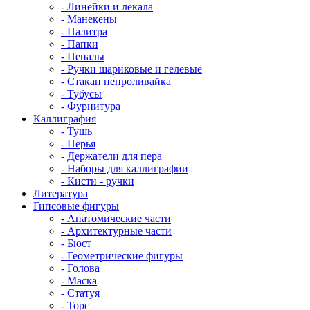
- Линейки и лекала
- Манекены
- Палитра
- Папки
- Пеналы
- Ручки шариковые и гелевые
- Стакан непроливайка
- Тубусы
- Фурнитура
Каллиграфия
- Тушь
- Перья
- Держатели для пера
- Наборы для каллиграфии
- Кисти - ручки
Литература
Гипсовые фигуры
- Анатомические части
- Архитектурные части
- Бюст
- Геометрические фигуры
- Голова
- Маска
- Статуя
- Торс