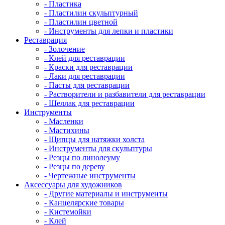
- Пластика
- Пластилин скульптурный
- Пластилин цветной
- Инструменты для лепки и пластики
Реставрация
- Золочение
- Клей для реставрации
- Краски для реставрации
- Лаки для реставрации
- Пасты для реставрации
- Растворители и разбавители для реставрации
- Шеллак для реставрации
Инструменты
- Масленки
- Мастихины
- Щипцы для натяжки холста
- Инструменты для скульптуры
- Резцы по линолеуму
- Резцы по дереву
- Чертежные инструменты
Аксессуары для художников
- Другие материалы и инструменты
- Канцелярские товары
- Кистемойки
- Клей