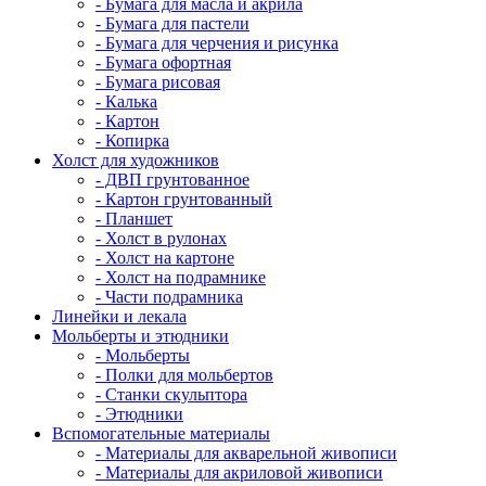
- Бумага для масла и акрила
- Бумага для пастели
- Бумага для черчения и рисунка
- Бумага офортная
- Бумага рисовая
- Калька
- Картон
- Копирка
Холст для художников
- ДВП грунтованное
- Картон грунтованный
- Планшет
- Холст в рулонах
- Холст на картоне
- Холст на подрамнике
- Части подрамника
Линейки и лекала
Мольберты и этюдники
- Мольберты
- Полки для мольбертов
- Станки скульптора
- Этюдники
Вспомогательные материалы
- Материалы для акварельной живописи
- Материалы для акриловой живописи