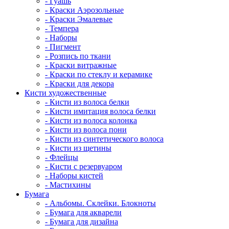
- Гуашь
- Краски Аэрозольные
- Краски Эмалевые
- Темпера
- Наборы
- Пигмент
- Розпись по ткани
- Краски витражные
- Краски по стеклу и керамике
- Краски для декора
Кисти художественные
- Кисти из волоса белки
- Кисти имитация волоса белки
- Кисти из волоса колонка
- Кисти из волоса пони
- Кисти из синтетического волоса
- Кисти из щетины
- Флейцы
- Кисти с резервуаром
- Наборы кистей
- Мастихины
Бумага
- Альбомы. Склейки. Блокноты
- Бумага для акварели
- Бумага для дизайна