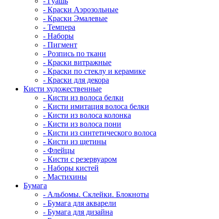
- Гуашь
- Краски Аэрозольные
- Краски Эмалевые
- Темпера
- Наборы
- Пигмент
- Розпись по ткани
- Краски витражные
- Краски по стеклу и керамике
- Краски для декора
Кисти художественные
- Кисти из волоса белки
- Кисти имитация волоса белки
- Кисти из волоса колонка
- Кисти из волоса пони
- Кисти из синтетического волоса
- Кисти из щетины
- Флейцы
- Кисти с резервуаром
- Наборы кистей
- Мастихины
Бумага
- Альбомы. Склейки. Блокноты
- Бумага для акварели
- Бумага для дизайна