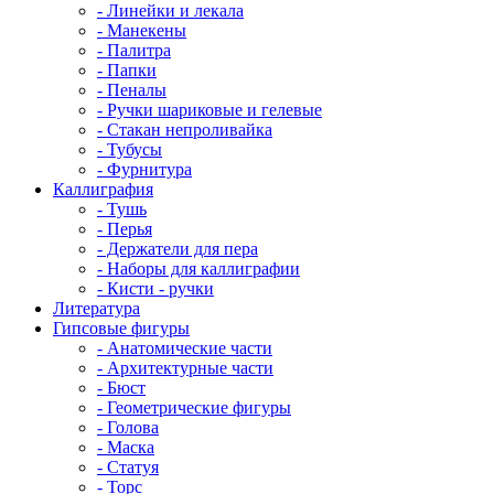
- Линейки и лекала
- Манекены
- Палитра
- Папки
- Пеналы
- Ручки шариковые и гелевые
- Стакан непроливайка
- Тубусы
- Фурнитура
Каллиграфия
- Тушь
- Перья
- Держатели для пера
- Наборы для каллиграфии
- Кисти - ручки
Литература
Гипсовые фигуры
- Анатомические части
- Архитектурные части
- Бюст
- Геометрические фигуры
- Голова
- Маска
- Статуя
- Торс