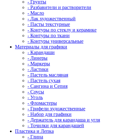
- Грунты
- Разбавители и растворители
- Масло
- Лак художественный
- Пасты текстурные
- Контуры по стеклу и керамике
- Контуры по ткани
- Контуры универсальные
Материалы для графики
- Карандаши
- Линеры
- Маркеры
- Ластики
- Пастель масляная
- Пастель сухая
- Сангина и Сепия
- Соусы
- Уголь
- Фломастеры
- Грифели художественные
- Набор для графики
- Держатель для карандаша и угля
- Точилки для карандашей
Пластика и Лепка
- Глина