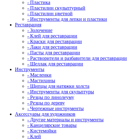
- Пластика
- Пластилин скульптурный
- Пластилин цветной
- Инструменты для лепки и пластики
Реставрация
- Золочение
- Клей для реставрации
- Краски для реставрации
- Лаки для реставрации
- Пасты для реставрации
- Растворители и разбавители для реставрации
- Шеллак для реставрации
Инструменты
- Масленки
- Мастихины
- Щипцы для натяжки холста
- Инструменты для скульптуры
- Резцы по линолеуму
- Резцы по дереву
- Чертежные инструменты
Аксессуары для художников
- Другие материалы и инструменты
- Канцелярские товары
- Кистемойки
- Клей