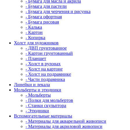
- Бумага для масла и акрила
- Бумага для пастели
- Бумага для черчения и рисунка
- Бумага офортная
- Бумага рисовая
- Калька
- Картон
- Копирка
Холст для художников
- ДВП грунтованное
- Картон грунтованный
- Планшет
- Холст в рулонах
- Холст на картоне
- Холст на подрамнике
- Части подрамника
Линейки и лекала
Мольберты и этюдники
- Мольберты
- Полки для мольбертов
- Станки скульптора
- Этюдники
Вспомогательные материалы
- Материалы для акварельной живописи
- Материалы для акриловой живописи