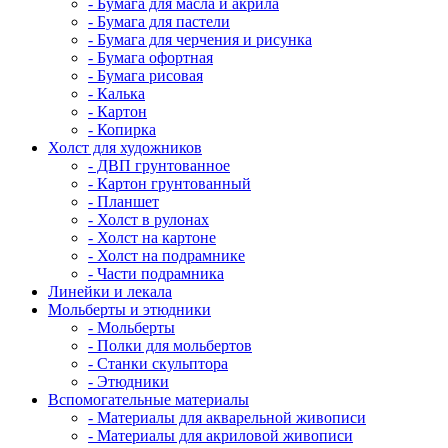
- Бумага для масла и акрила
- Бумага для пастели
- Бумага для черчения и рисунка
- Бумага офортная
- Бумага рисовая
- Калька
- Картон
- Копирка
Холст для художников
- ДВП грунтованное
- Картон грунтованный
- Планшет
- Холст в рулонах
- Холст на картоне
- Холст на подрамнике
- Части подрамника
Линейки и лекала
Мольберты и этюдники
- Мольберты
- Полки для мольбертов
- Станки скульптора
- Этюдники
Вспомогательные материалы
- Материалы для акварельной живописи
- Материалы для акриловой живописи