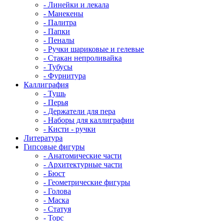
- Линейки и лекала
- Манекены
- Палитра
- Папки
- Пеналы
- Ручки шариковые и гелевые
- Стакан непроливайка
- Тубусы
- Фурнитура
Каллиграфия
- Тушь
- Перья
- Держатели для пера
- Наборы для каллиграфии
- Кисти - ручки
Литература
Гипсовые фигуры
- Анатомические части
- Архитектурные части
- Бюст
- Геометрические фигуры
- Голова
- Маска
- Статуя
- Торс