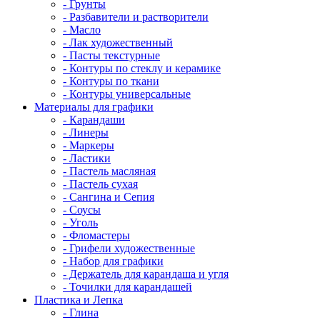
- Грунты
- Разбавители и растворители
- Масло
- Лак художественный
- Пасты текстурные
- Контуры по стеклу и керамике
- Контуры по ткани
- Контуры универсальные
Материалы для графики
- Карандаши
- Линеры
- Маркеры
- Ластики
- Пастель масляная
- Пастель сухая
- Сангина и Сепия
- Соусы
- Уголь
- Фломастеры
- Грифели художественные
- Набор для графики
- Держатель для карандаша и угля
- Точилки для карандашей
Пластика и Лепка
- Глина