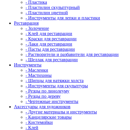
- Пластика
- Пластилин скульптурный
- Пластилин цветной
- Инструменты для лепки и пластики
Реставрация
- Золочение
- Клей для реставрации
- Краски для реставрации
- Лаки для реставрации
- Пасты для реставрации
- Растворители и разбавители для реставрации
- Шеллак для реставрации
Инструменты
- Масленки
- Мастихины
- Щипцы для натяжки холста
- Инструменты для скульптуры
- Резцы по линолеуму
- Резцы по дереву
- Чертежные инструменты
Аксессуары для художников
- Другие материалы и инструменты
- Канцелярские товары
- Кистемойки
- Клей