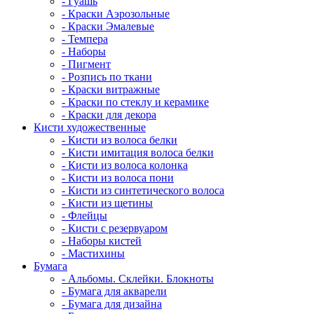
- Гуашь
- Краски Аэрозольные
- Краски Эмалевые
- Темпера
- Наборы
- Пигмент
- Розпись по ткани
- Краски витражные
- Краски по стеклу и керамике
- Краски для декора
Кисти художественные
- Кисти из волоса белки
- Кисти имитация волоса белки
- Кисти из волоса колонка
- Кисти из волоса пони
- Кисти из синтетического волоса
- Кисти из щетины
- Флейцы
- Кисти с резервуаром
- Наборы кистей
- Мастихины
Бумага
- Альбомы. Склейки. Блокноты
- Бумага для акварели
- Бумага для дизайна