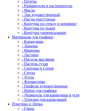
- Грунты
- Разбавители и растворители
- Масло
- Лак художественный
- Пасты текстурные
- Контуры по стеклу и керамике
- Контуры по ткани
- Контуры универсальные
Материалы для графики
- Карандаши
- Линеры
- Маркеры
- Ластики
- Пастель масляная
- Пастель сухая
- Сангина и Сепия
- Соусы
- Уголь
- Фломастеры
- Грифели художественные
- Набор для графики
- Держатель для карандаша и угля
- Точилки для карандашей
Пластика и Лепка
- Глина