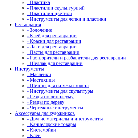
- Пластика
- Пластилин скульптурный
- Пластилин цветной
- Инструменты для лепки и пластики
Реставрация
- Золочение
- Клей для реставрации
- Краски для реставрации
- Лаки для реставрации
- Пасты для реставрации
- Растворители и разбавители для реставрации
- Шеллак для реставрации
Инструменты
- Масленки
- Мастихины
- Щипцы для натяжки холста
- Инструменты для скульптуры
- Резцы по линолеуму
- Резцы по дереву
- Чертежные инструменты
Аксессуары для художников
- Другие материалы и инструменты
- Канцелярские товары
- Кистемойки
- Клей