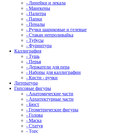
- Линейки и лекала
- Манекены
- Палитра
- Папки
- Пеналы
- Ручки шариковые и гелевые
- Стакан непроливайка
- Тубусы
- Фурнитура
Каллиграфия
- Тушь
- Перья
- Держатели для пера
- Наборы для каллиграфии
- Кисти - ручки
Литература
Гипсовые фигуры
- Анатомические части
- Архитектурные части
- Бюст
- Геометрические фигуры
- Голова
- Маска
- Статуя
- Торс