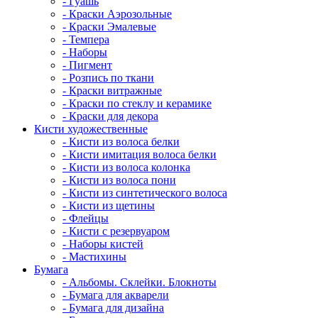
- Гуашь
- Краски Аэрозольные
- Краски Эмалевые
- Темпера
- Наборы
- Пигмент
- Розпись по ткани
- Краски витражные
- Краски по стеклу и керамике
- Краски для декора
Кисти художественные
- Кисти из волоса белки
- Кисти имитация волоса белки
- Кисти из волоса колонка
- Кисти из волоса пони
- Кисти из синтетического волоса
- Кисти из щетины
- Флейцы
- Кисти с резервуаром
- Наборы кистей
- Мастихины
Бумага
- Альбомы. Склейки. Блокноты
- Бумага для акварели
- Бумага для дизайна