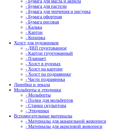
- Бумага для масла и акрила
- Бумага для пастели
- Бумага для черчения и рисунка
- Бумага офортная
- Бумага рисовая
- Калька
- Картон
- Копирка
Холст для художников
- ДВП грунтованное
- Картон грунтованный
- Планшет
- Холст в рулонах
- Холст на картоне
- Холст на подрамнике
- Части подрамника
Линейки и лекала
Мольберты и этюдники
- Мольберты
- Полки для мольбертов
- Станки скульптора
- Этюдники
Вспомогательные материалы
- Материалы для акварельной живописи
- Материалы для акриловой живописи