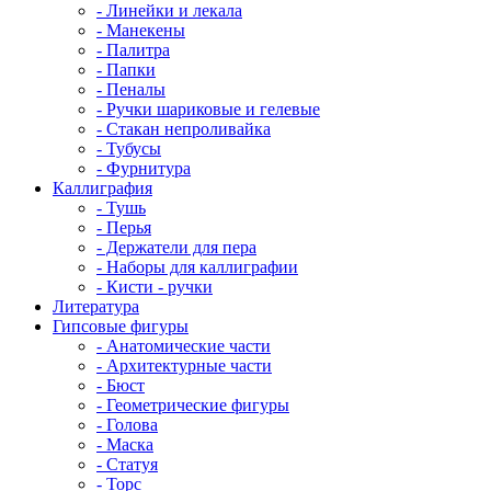
- Линейки и лекала
- Манекены
- Палитра
- Папки
- Пеналы
- Ручки шариковые и гелевые
- Стакан непроливайка
- Тубусы
- Фурнитура
Каллиграфия
- Тушь
- Перья
- Держатели для пера
- Наборы для каллиграфии
- Кисти - ручки
Литература
Гипсовые фигуры
- Анатомические части
- Архитектурные части
- Бюст
- Геометрические фигуры
- Голова
- Маска
- Статуя
- Торс