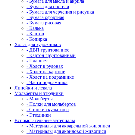
- Бумага для масла и акрила
- Бумага для пастели
- Бумага для черчения и рисунка
- Бумага офортная
- Бумага рисовая
- Калька
- Картон
- Копирка
Холст для художников
- ДВП грунтованное
- Картон грунтованный
- Планшет
- Холст в рулонах
- Холст на картоне
- Холст на подрамнике
- Части подрамника
Линейки и лекала
Мольберты и этюдники
- Мольберты
- Полки для мольбертов
- Станки скульптора
- Этюдники
Вспомогательные материалы
- Материалы для акварельной живописи
- Материалы для акриловой живописи