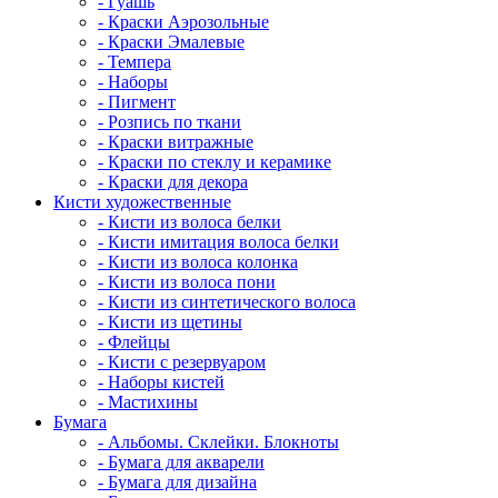
- Гуашь
- Краски Аэрозольные
- Краски Эмалевые
- Темпера
- Наборы
- Пигмент
- Розпись по ткани
- Краски витражные
- Краски по стеклу и керамике
- Краски для декора
Кисти художественные
- Кисти из волоса белки
- Кисти имитация волоса белки
- Кисти из волоса колонка
- Кисти из волоса пони
- Кисти из синтетического волоса
- Кисти из щетины
- Флейцы
- Кисти с резервуаром
- Наборы кистей
- Мастихины
Бумага
- Альбомы. Склейки. Блокноты
- Бумага для акварели
- Бумага для дизайна