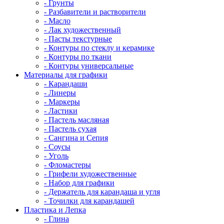
- Грунты
- Разбавители и растворители
- Масло
- Лак художественный
- Пасты текстурные
- Контуры по стеклу и керамике
- Контуры по ткани
- Контуры универсальные
Материалы для графики
- Карандаши
- Линеры
- Маркеры
- Ластики
- Пастель масляная
- Пастель сухая
- Сангина и Сепия
- Соусы
- Уголь
- Фломастеры
- Грифели художественные
- Набор для графики
- Держатель для карандаша и угля
- Точилки для карандашей
Пластика и Лепка
- Глина