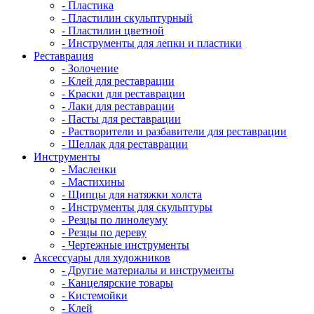
- Пластика
- Пластилин скульптурный
- Пластилин цветной
- Инструменты для лепки и пластики
Реставрация
- Золочение
- Клей для реставрации
- Краски для реставрации
- Лаки для реставрации
- Пасты для реставрации
- Растворители и разбавители для реставрации
- Шеллак для реставрации
Инструменты
- Масленки
- Мастихины
- Щипцы для натяжки холста
- Инструменты для скульптуры
- Резцы по линолеуму
- Резцы по дереву
- Чертежные инструменты
Аксессуары для художников
- Другие материалы и инструменты
- Канцелярские товары
- Кистемойки
- Клей