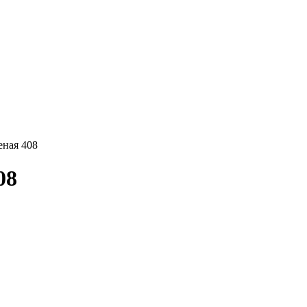
еная 408
08