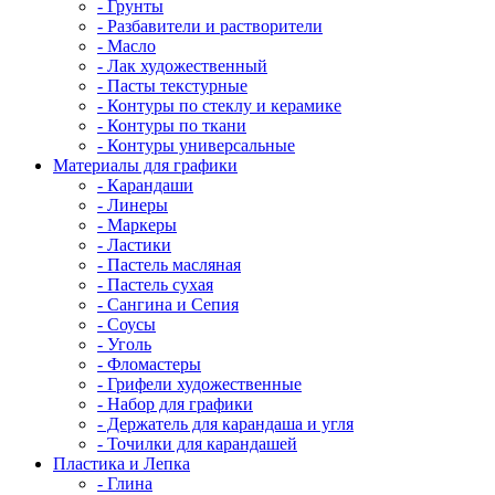
- Грунты
- Разбавители и растворители
- Масло
- Лак художественный
- Пасты текстурные
- Контуры по стеклу и керамике
- Контуры по ткани
- Контуры универсальные
Материалы для графики
- Карандаши
- Линеры
- Маркеры
- Ластики
- Пастель масляная
- Пастель сухая
- Сангина и Сепия
- Соусы
- Уголь
- Фломастеры
- Грифели художественные
- Набор для графики
- Держатель для карандаша и угля
- Точилки для карандашей
Пластика и Лепка
- Глина