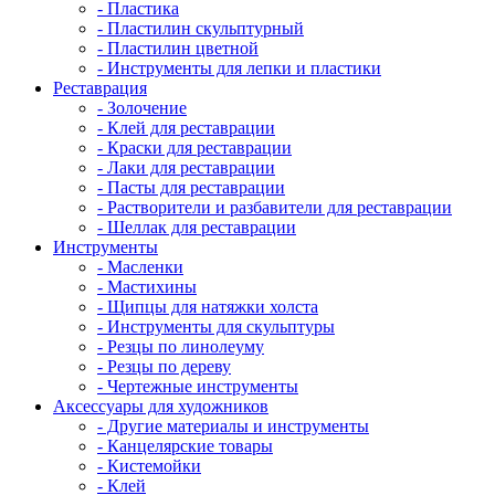
- Пластика
- Пластилин скульптурный
- Пластилин цветной
- Инструменты для лепки и пластики
Реставрация
- Золочение
- Клей для реставрации
- Краски для реставрации
- Лаки для реставрации
- Пасты для реставрации
- Растворители и разбавители для реставрации
- Шеллак для реставрации
Инструменты
- Масленки
- Мастихины
- Щипцы для натяжки холста
- Инструменты для скульптуры
- Резцы по линолеуму
- Резцы по дереву
- Чертежные инструменты
Аксессуары для художников
- Другие материалы и инструменты
- Канцелярские товары
- Кистемойки
- Клей