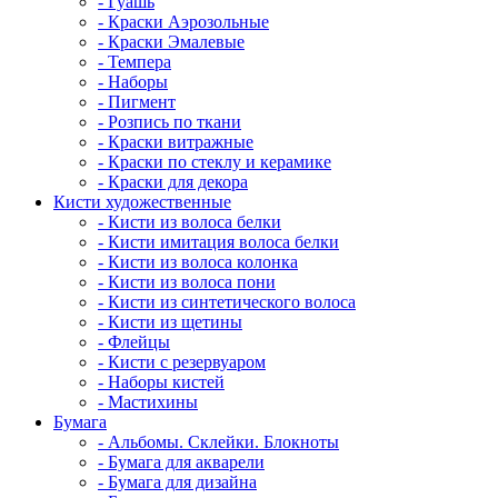
- Гуашь
- Краски Аэрозольные
- Краски Эмалевые
- Темпера
- Наборы
- Пигмент
- Розпись по ткани
- Краски витражные
- Краски по стеклу и керамике
- Краски для декора
Кисти художественные
- Кисти из волоса белки
- Кисти имитация волоса белки
- Кисти из волоса колонка
- Кисти из волоса пони
- Кисти из синтетического волоса
- Кисти из щетины
- Флейцы
- Кисти с резервуаром
- Наборы кистей
- Мастихины
Бумага
- Альбомы. Склейки. Блокноты
- Бумага для акварели
- Бумага для дизайна