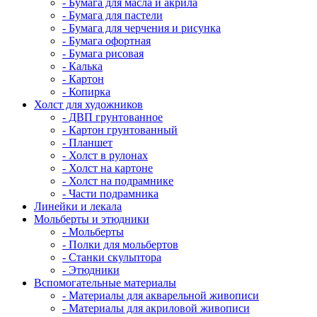
- Бумага для масла и акрила
- Бумага для пастели
- Бумага для черчения и рисунка
- Бумага офортная
- Бумага рисовая
- Калька
- Картон
- Копирка
Холст для художников
- ДВП грунтованное
- Картон грунтованный
- Планшет
- Холст в рулонах
- Холст на картоне
- Холст на подрамнике
- Части подрамника
Линейки и лекала
Мольберты и этюдники
- Мольберты
- Полки для мольбертов
- Станки скульптора
- Этюдники
Вспомогательные материалы
- Материалы для акварельной живописи
- Материалы для акриловой живописи