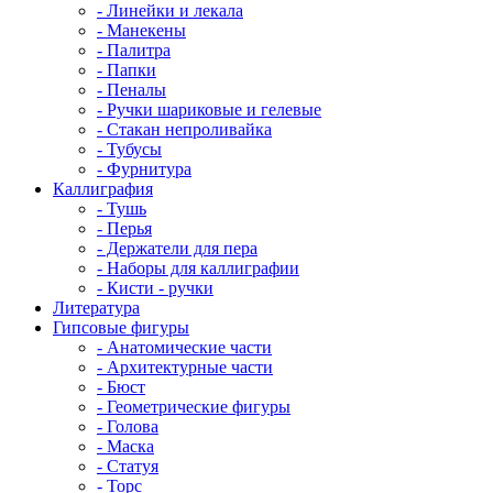
- Линейки и лекала
- Манекены
- Палитра
- Папки
- Пеналы
- Ручки шариковые и гелевые
- Стакан непроливайка
- Тубусы
- Фурнитура
Каллиграфия
- Тушь
- Перья
- Держатели для пера
- Наборы для каллиграфии
- Кисти - ручки
Литература
Гипсовые фигуры
- Анатомические части
- Архитектурные части
- Бюст
- Геометрические фигуры
- Голова
- Маска
- Статуя
- Торс