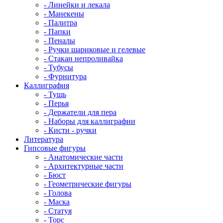
- Линейки и лекала
- Манекены
- Палитра
- Папки
- Пеналы
- Ручки шариковые и гелевые
- Стакан непроливайка
- Тубусы
- Фурнитура
Каллиграфия
- Тушь
- Перья
- Держатели для пера
- Наборы для каллиграфии
- Кисти - ручки
Литература
Гипсовые фигуры
- Анатомические части
- Архитектурные части
- Бюст
- Геометрические фигуры
- Голова
- Маска
- Статуя
- Торс