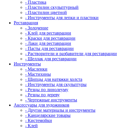
- Пластика
- Пластилин скульптурный
- Пластилин цветной
- Инструменты для лепки и пластики
Реставрация
- Золочение
- Клей для реставрации
- Краски для реставрации
- Лаки для реставрации
- Пасты для реставрации
- Растворители и разбавители для реставрации
- Шеллак для реставрации
Инструменты
- Масленки
- Мастихины
- Щипцы для натяжки холста
- Инструменты для скульптуры
- Резцы по линолеуму
- Резцы по дереву
- Чертежные инструменты
Аксессуары для художников
- Другие материалы и инструменты
- Канцелярские товары
- Кистемойки
- Клей