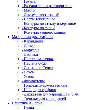
- Грунты
- Разбавители и растворители
- Масло
- Лак художественный
- Пасты текстурные
- Контуры по стеклу и керамике
- Контуры по ткани
- Контуры универсальные
Материалы для графики
- Карандаши
- Линеры
- Маркеры
- Ластики
- Пастель масляная
- Пастель сухая
- Сангина и Сепия
- Соусы
- Уголь
- Фломастеры
- Грифели художественные
- Набор для графики
- Держатель для карандаша и угля
- Точилки для карандашей
Пластика и Лепка
- Глина