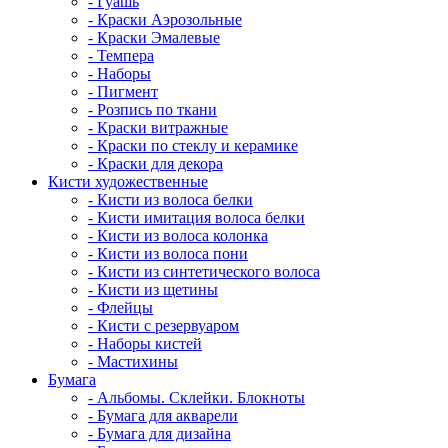
- Гуашь
- Краски Аэрозольные
- Краски Эмалевые
- Темпера
- Наборы
- Пигмент
- Розпись по ткани
- Краски витражные
- Краски по стеклу и керамике
- Краски для декора
Кисти художественные
- Кисти из волоса белки
- Кисти имитация волоса белки
- Кисти из волоса колонка
- Кисти из волоса пони
- Кисти из синтетического волоса
- Кисти из щетины
- Флейцы
- Кисти с резервуаром
- Наборы кистей
- Мастихины
Бумага
- Альбомы. Склейки. Блокноты
- Бумага для акварели
- Бумага для дизайна