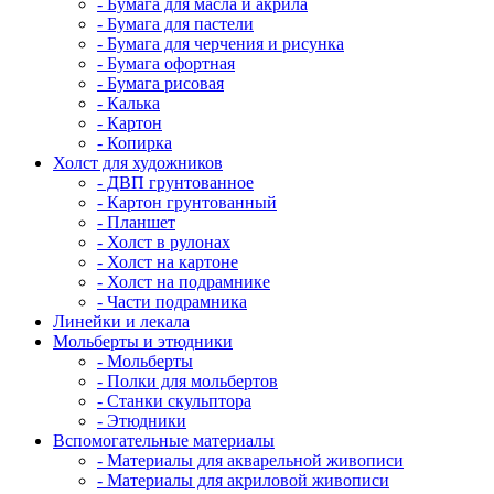
- Бумага для масла и акрила
- Бумага для пастели
- Бумага для черчения и рисунка
- Бумага офортная
- Бумага рисовая
- Калька
- Картон
- Копирка
Холст для художников
- ДВП грунтованное
- Картон грунтованный
- Планшет
- Холст в рулонах
- Холст на картоне
- Холст на подрамнике
- Части подрамника
Линейки и лекала
Мольберты и этюдники
- Мольберты
- Полки для мольбертов
- Станки скульптора
- Этюдники
Вспомогательные материалы
- Материалы для акварельной живописи
- Материалы для акриловой живописи