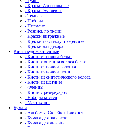
- Гуашь
- Краски Аэрозольные
- Краски Эмалевые
- Темпера
- Наборы
- Пигмент
- Розпись по ткани
- Краски витражные
- Краски по стеклу и керамике
- Краски для декора
Кисти художественные
- Кисти из волоса белки
- Кисти имитация волоса белки
- Кисти из волоса колонка
- Кисти из волоса пони
- Кисти из синтетического волоса
- Кисти из щетины
- Флейцы
- Кисти с резервуаром
- Наборы кистей
- Мастихины
Бумага
- Альбомы. Склейки. Блокноты
- Бумага для акварели
- Бумага для дизайна