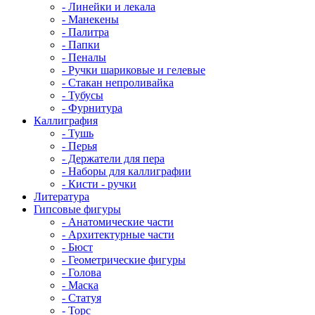
- Линейки и лекала
- Манекены
- Палитра
- Папки
- Пеналы
- Ручки шариковые и гелевые
- Стакан непроливайка
- Тубусы
- Фурнитура
Каллиграфия
- Тушь
- Перья
- Держатели для пера
- Наборы для каллиграфии
- Кисти - ручки
Литература
Гипсовые фигуры
- Анатомические части
- Архитектурные части
- Бюст
- Геометрические фигуры
- Голова
- Маска
- Статуя
- Торс