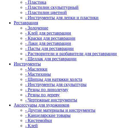
- Пластика
- Пластилин скульптурный
- Пластилин цветной
- Инструменты для лепки и пластики
Реставрация
- Золочение
- Клей для реставрации
- Краски для реставрации
- Лаки для реставрации
- Пасты для реставрации
- Растворители и разбавители для реставрации
- Шеллак для реставрации
Инструменты
- Масленки
- Мастихины
- Щипцы для натяжки холста
- Инструменты для скульптуры
- Резцы по линолеуму
- Резцы по дереву
- Чертежные инструменты
Аксессуары для художников
- Другие материалы и инструменты
- Канцелярские товары
- Кистемойки
- Клей