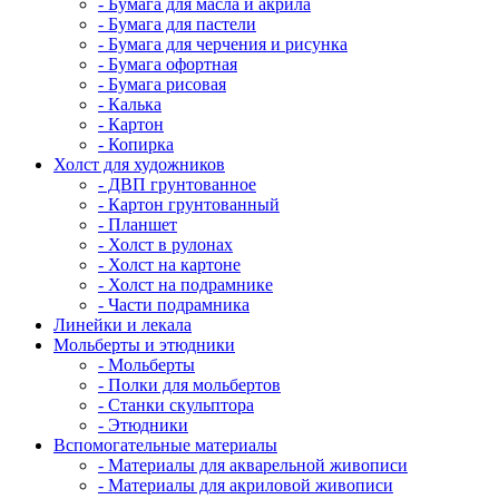
- Бумага для масла и акрила
- Бумага для пастели
- Бумага для черчения и рисунка
- Бумага офортная
- Бумага рисовая
- Калька
- Картон
- Копирка
Холст для художников
- ДВП грунтованное
- Картон грунтованный
- Планшет
- Холст в рулонах
- Холст на картоне
- Холст на подрамнике
- Части подрамника
Линейки и лекала
Мольберты и этюдники
- Мольберты
- Полки для мольбертов
- Станки скульптора
- Этюдники
Вспомогательные материалы
- Материалы для акварельной живописи
- Материалы для акриловой живописи