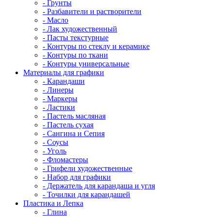
- Грунты
- Разбавители и растворители
- Масло
- Лак художественный
- Пасты текстурные
- Контуры по стеклу и керамике
- Контуры по ткани
- Контуры универсальные
Материалы для графики
- Карандаши
- Линеры
- Маркеры
- Ластики
- Пастель масляная
- Пастель сухая
- Сангина и Сепия
- Соусы
- Уголь
- Фломастеры
- Грифели художественные
- Набор для графики
- Держатель для карандаша и угля
- Точилки для карандашей
Пластика и Лепка
- Глина