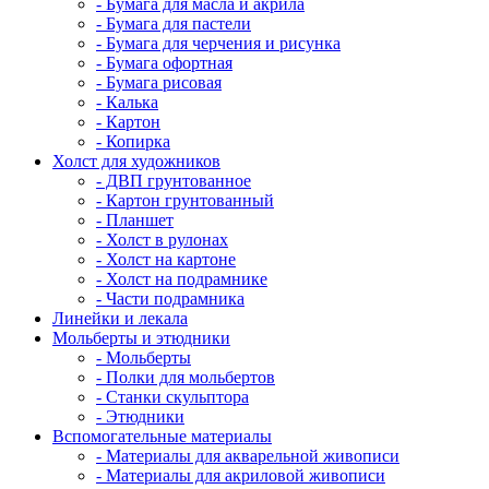
- Бумага для масла и акрила
- Бумага для пастели
- Бумага для черчения и рисунка
- Бумага офортная
- Бумага рисовая
- Калька
- Картон
- Копирка
Холст для художников
- ДВП грунтованное
- Картон грунтованный
- Планшет
- Холст в рулонах
- Холст на картоне
- Холст на подрамнике
- Части подрамника
Линейки и лекала
Мольберты и этюдники
- Мольберты
- Полки для мольбертов
- Станки скульптора
- Этюдники
Вспомогательные материалы
- Материалы для акварельной живописи
- Материалы для акриловой живописи