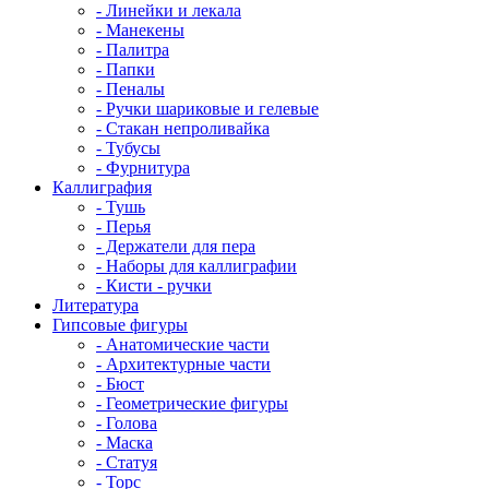
- Линейки и лекала
- Манекены
- Палитра
- Папки
- Пеналы
- Ручки шариковые и гелевые
- Стакан непроливайка
- Тубусы
- Фурнитура
Каллиграфия
- Тушь
- Перья
- Держатели для пера
- Наборы для каллиграфии
- Кисти - ручки
Литература
Гипсовые фигуры
- Анатомические части
- Архитектурные части
- Бюст
- Геометрические фигуры
- Голова
- Маска
- Статуя
- Торс