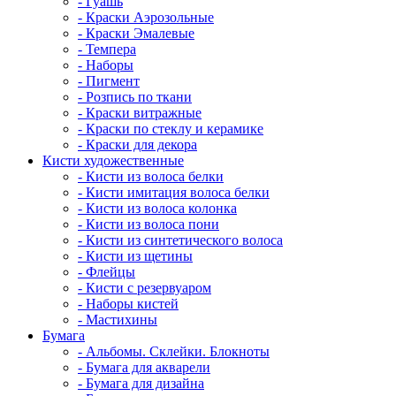
- Гуашь
- Краски Аэрозольные
- Краски Эмалевые
- Темпера
- Наборы
- Пигмент
- Розпись по ткани
- Краски витражные
- Краски по стеклу и керамике
- Краски для декора
Кисти художественные
- Кисти из волоса белки
- Кисти имитация волоса белки
- Кисти из волоса колонка
- Кисти из волоса пони
- Кисти из синтетического волоса
- Кисти из щетины
- Флейцы
- Кисти с резервуаром
- Наборы кистей
- Мастихины
Бумага
- Альбомы. Склейки. Блокноты
- Бумага для акварели
- Бумага для дизайна