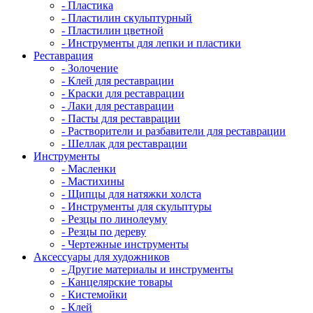
- Пластика
- Пластилин скульптурный
- Пластилин цветной
- Инструменты для лепки и пластики
Реставрация
- Золочение
- Клей для реставрации
- Краски для реставрации
- Лаки для реставрации
- Пасты для реставрации
- Растворители и разбавители для реставрации
- Шеллак для реставрации
Инструменты
- Масленки
- Мастихины
- Щипцы для натяжки холста
- Инструменты для скульптуры
- Резцы по линолеуму
- Резцы по дереву
- Чертежные инструменты
Аксессуары для художников
- Другие материалы и инструменты
- Канцелярские товары
- Кистемойки
- Клей