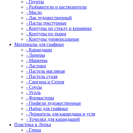
- Грунты
- Разбавители и растворители
- Масло
- Лак художественный
- Пасты текстурные
- Контуры по стеклу и керамике
- Контуры по ткани
- Контуры универсальные
Материалы для графики
- Карандаши
- Линеры
- Маркеры
- Ластики
- Пастель масляная
- Пастель сухая
- Сангина и Сепия
- Соусы
- Уголь
- Фломастеры
- Грифели художественные
- Набор для графики
- Держатель для карандаша и угля
- Точилки для карандашей
Пластика и Лепка
- Глина