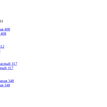
11
 408
2
сный 317
ая 348