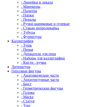
- Линейки и лекала
- Манекены
- Палитра
- Папки
- Пеналы
- Ручки шариковые и гелевые
- Стакан непроливайка
- Тубусы
- Фурнитура
Каллиграфия
- Тушь
- Перья
- Держатели для пера
- Наборы для каллиграфии
- Кисти - ручки
Литература
Гипсовые фигуры
- Анатомические части
- Архитектурные части
- Бюст
- Геометрические фигуры
- Голова
- Маска
- Статуя
- Торс