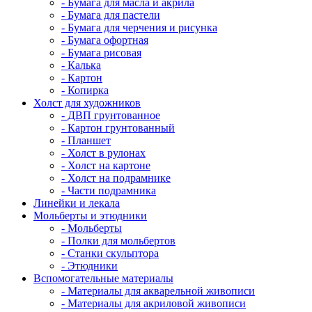
- Бумага для масла и акрила
- Бумага для пастели
- Бумага для черчения и рисунка
- Бумага офортная
- Бумага рисовая
- Калька
- Картон
- Копирка
Холст для художников
- ДВП грунтованное
- Картон грунтованный
- Планшет
- Холст в рулонах
- Холст на картоне
- Холст на подрамнике
- Части подрамника
Линейки и лекала
Мольберты и этюдники
- Мольберты
- Полки для мольбертов
- Станки скульптора
- Этюдники
Вспомогательные материалы
- Материалы для акварельной живописи
- Материалы для акриловой живописи