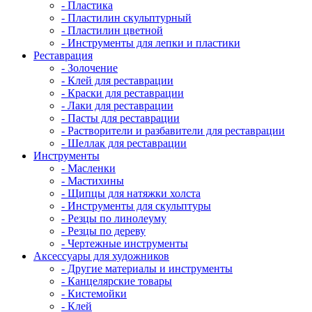
- Пластика
- Пластилин скульптурный
- Пластилин цветной
- Инструменты для лепки и пластики
Реставрация
- Золочение
- Клей для реставрации
- Краски для реставрации
- Лаки для реставрации
- Пасты для реставрации
- Растворители и разбавители для реставрации
- Шеллак для реставрации
Инструменты
- Масленки
- Мастихины
- Щипцы для натяжки холста
- Инструменты для скульптуры
- Резцы по линолеуму
- Резцы по дереву
- Чертежные инструменты
Аксессуары для художников
- Другие материалы и инструменты
- Канцелярские товары
- Кистемойки
- Клей