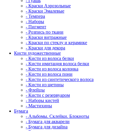
- Гуашь
- Краски Аэрозольные
- Краски Эмалевые
- Темпера
- Наборы
- Пигмент
- Розпись по ткани
- Краски витражные
- Краски по стеклу и керамике
- Краски для декора
Кисти художественные
- Кисти из волоса белки
- Кисти имитация волоса белки
- Кисти из волоса колонка
- Кисти из волоса пони
- Кисти из синтетического волоса
- Кисти из щетины
- Флейцы
- Кисти с резервуаром
- Наборы кистей
- Мастихины
Бумага
- Альбомы. Склейки. Блокноты
- Бумага для акварели
- Бумага для дизайна