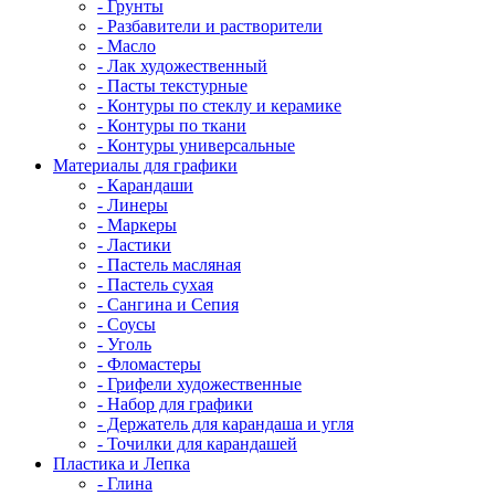
- Грунты
- Разбавители и растворители
- Масло
- Лак художественный
- Пасты текстурные
- Контуры по стеклу и керамике
- Контуры по ткани
- Контуры универсальные
Материалы для графики
- Карандаши
- Линеры
- Маркеры
- Ластики
- Пастель масляная
- Пастель сухая
- Сангина и Сепия
- Соусы
- Уголь
- Фломастеры
- Грифели художественные
- Набор для графики
- Держатель для карандаша и угля
- Точилки для карандашей
Пластика и Лепка
- Глина