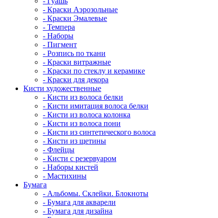
- Гуашь
- Краски Аэрозольные
- Краски Эмалевые
- Темпера
- Наборы
- Пигмент
- Розпись по ткани
- Краски витражные
- Краски по стеклу и керамике
- Краски для декора
Кисти художественные
- Кисти из волоса белки
- Кисти имитация волоса белки
- Кисти из волоса колонка
- Кисти из волоса пони
- Кисти из синтетического волоса
- Кисти из щетины
- Флейцы
- Кисти с резервуаром
- Наборы кистей
- Мастихины
Бумага
- Альбомы. Склейки. Блокноты
- Бумага для акварели
- Бумага для дизайна