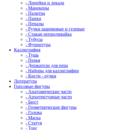
- Линейки и лекала
- Манекены
- Палитра
- Папки
- Пеналы
- Ручки шариковые и гелевые
- Стакан непроливайка
- Тубусы
- Фурнитура
Каллиграфия
- Тушь
- Перья
- Держатели для пера
- Наборы для каллиграфии
- Кисти - ручки
Литература
Гипсовые фигуры
- Анатомические части
- Архитектурные части
- Бюст
- Геометрические фигуры
- Голова
- Маска
- Статуя
- Торс