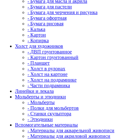
- Бумага для масла и акрила
- Бумага для пастели
- Бумага для черчения и рисунка
- Бумага офортная
- Бумага рисовая
- Калька
- Картон
- Копирка
Холст для художников
- ДВП грунтованное
- Картон грунтованный
- Планшет
- Холст в рулонах
- Холст на картоне
- Холст на подрамнике
- Части подрамника
Линейки и лекала
Мольберты и этюдники
- Мольберты
- Полки для мольбертов
- Станки скульптора
- Этюдники
Вспомогательные материалы
- Материалы для акварельной живописи
- Материалы для акриловой живописи