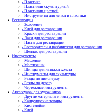
- Пластика
- Пластилин скульптурный
- Пластилин цветной
- Инструменты для лепки и пластики
Реставрация
- Золочение
- Клей для реставрации
- Краски для реставрации
- Лаки для реставрации
- Пасты для реставрации
- Растворители и разбавители для реставрации
- Шеллак для реставрации
Инструменты
- Масленки
- Мастихины
- Щипцы для натяжки холста
- Инструменты для скульптуры
- Резцы по линолеуму
- Резцы по дереву
- Чертежные инструменты
Аксессуары для художников
- Другие материалы и инструменты
- Канцелярские товары
- Кистемойки
- Клей