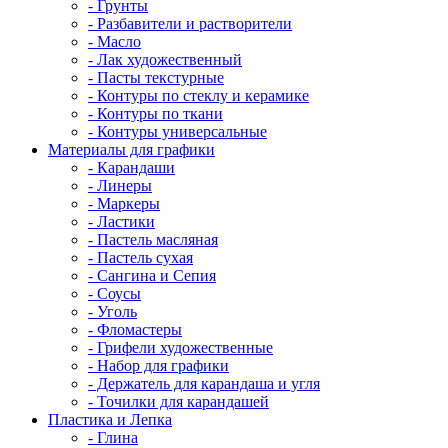
- Грунты
- Разбавители и растворители
- Масло
- Лак художественный
- Пасты текстурные
- Контуры по стеклу и керамике
- Контуры по ткани
- Контуры универсальные
Материалы для графики
- Карандаши
- Линеры
- Маркеры
- Ластики
- Пастель масляная
- Пастель сухая
- Сангина и Сепия
- Соусы
- Уголь
- Фломастеры
- Грифели художественные
- Набор для графики
- Держатель для карандаша и угля
- Точилки для карандашей
Пластика и Лепка
- Глина