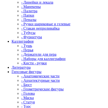
- Линейки и лекала
- Манекены
- Палитра
- Папки
- Пеналы
- Ручки шариковые и гелевые
- Стакан непроливайка
- Тубусы
- Фурнитура
Каллиграфия
- Тушь
- Перья
- Держатели для пера
- Наборы для каллиграфии
- Кисти - ручки
Литература
Гипсовые фигуры
- Анатомические части
- Архитектурные части
- Бюст
- Геометрические фигуры
- Голова
- Маска
- Статуя
- Торс