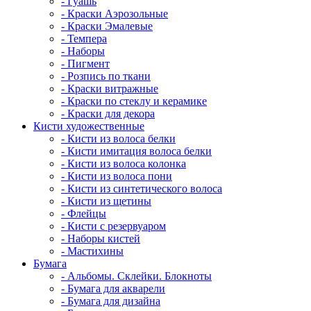
- Гуашь
- Краски Аэрозольные
- Краски Эмалевые
- Темпера
- Наборы
- Пигмент
- Розпись по ткани
- Краски витражные
- Краски по стеклу и керамике
- Краски для декора
Кисти художественные
- Кисти из волоса белки
- Кисти имитация волоса белки
- Кисти из волоса колонка
- Кисти из волоса пони
- Кисти из синтетического волоса
- Кисти из щетины
- Флейцы
- Кисти с резервуаром
- Наборы кистей
- Мастихины
Бумага
- Альбомы. Склейки. Блокноты
- Бумага для акварели
- Бумага для дизайна