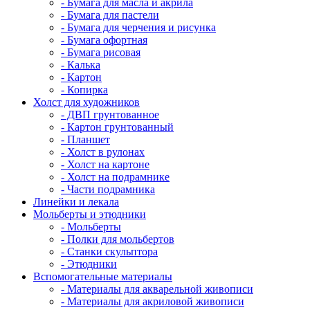
- Бумага для масла и акрила
- Бумага для пастели
- Бумага для черчения и рисунка
- Бумага офортная
- Бумага рисовая
- Калька
- Картон
- Копирка
Холст для художников
- ДВП грунтованное
- Картон грунтованный
- Планшет
- Холст в рулонах
- Холст на картоне
- Холст на подрамнике
- Части подрамника
Линейки и лекала
Мольберты и этюдники
- Мольберты
- Полки для мольбертов
- Станки скульптора
- Этюдники
Вспомогательные материалы
- Материалы для акварельной живописи
- Материалы для акриловой живописи