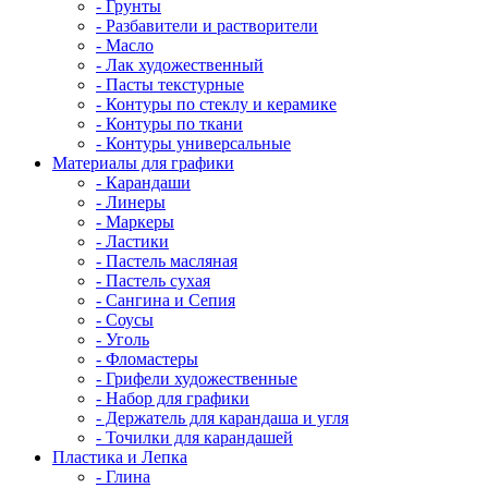
- Грунты
- Разбавители и растворители
- Масло
- Лак художественный
- Пасты текстурные
- Контуры по стеклу и керамике
- Контуры по ткани
- Контуры универсальные
Материалы для графики
- Карандаши
- Линеры
- Маркеры
- Ластики
- Пастель масляная
- Пастель сухая
- Сангина и Сепия
- Соусы
- Уголь
- Фломастеры
- Грифели художественные
- Набор для графики
- Держатель для карандаша и угля
- Точилки для карандашей
Пластика и Лепка
- Глина