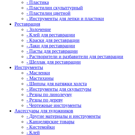
- Пластика
- Пластилин скульптурный
- Пластилин цветной
- Инструменты для лепки и пластики
Реставрация
- Золочение
- Клей для реставрации
- Краски для реставрации
- Лаки для реставрации
- Пасты для реставрации
- Растворители и разбавители для реставрации
- Шеллак для реставрации
Инструменты
- Масленки
- Мастихины
- Щипцы для натяжки холста
- Инструменты для скульптуры
- Резцы по линолеуму
- Резцы по дереву
- Чертежные инструменты
Аксессуары для художников
- Другие материалы и инструменты
- Канцелярские товары
- Кистемойки
- Клей