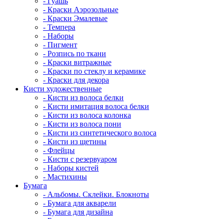
- Гуашь
- Краски Аэрозольные
- Краски Эмалевые
- Темпера
- Наборы
- Пигмент
- Розпись по ткани
- Краски витражные
- Краски по стеклу и керамике
- Краски для декора
Кисти художественные
- Кисти из волоса белки
- Кисти имитация волоса белки
- Кисти из волоса колонка
- Кисти из волоса пони
- Кисти из синтетического волоса
- Кисти из щетины
- Флейцы
- Кисти с резервуаром
- Наборы кистей
- Мастихины
Бумага
- Альбомы. Склейки. Блокноты
- Бумага для акварели
- Бумага для дизайна