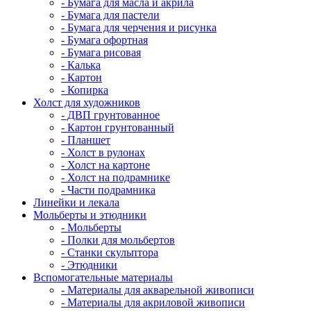
- Бумага для масла и акрила
- Бумага для пастели
- Бумага для черчения и рисунка
- Бумага офортная
- Бумага рисовая
- Калька
- Картон
- Копирка
Холст для художников
- ДВП грунтованное
- Картон грунтованный
- Планшет
- Холст в рулонах
- Холст на картоне
- Холст на подрамнике
- Части подрамника
Линейки и лекала
Мольберты и этюдники
- Мольберты
- Полки для мольбертов
- Станки скульптора
- Этюдники
Вспомогательные материалы
- Материалы для акварельной живописи
- Материалы для акриловой живописи