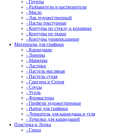
- Грунты
- Разбавители и растворители
- Масло
- Лак художественный
- Пасты текстурные
- Контуры по стеклу и керамике
- Контуры по ткани
- Контуры универсальные
Материалы для графики
- Карандаши
- Линеры
- Маркеры
- Ластики
- Пастель масляная
- Пастель сухая
- Сангина и Сепия
- Соусы
- Уголь
- Фломастеры
- Грифели художественные
- Набор для графики
- Держатель для карандаша и угля
- Точилки для карандашей
Пластика и Лепка
- Глина