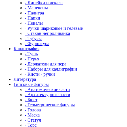
- Линейки и лекала
- Манекены
- Палитра
- Папки
- Пеналы
- Ручки шариковые и гелевые
- Стакан непроливайка
- Тубусы
- Фурнитура
Каллиграфия
- Тушь
- Перья
- Держатели для пера
- Наборы для каллиграфии
- Кисти - ручки
Литература
Гипсовые фигуры
- Анатомические части
- Архитектурные части
- Бюст
- Геометрические фигуры
- Голова
- Маска
- Статуя
- Торс