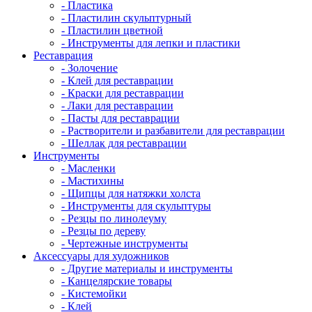
- Пластика
- Пластилин скульптурный
- Пластилин цветной
- Инструменты для лепки и пластики
Реставрация
- Золочение
- Клей для реставрации
- Краски для реставрации
- Лаки для реставрации
- Пасты для реставрации
- Растворители и разбавители для реставрации
- Шеллак для реставрации
Инструменты
- Масленки
- Мастихины
- Щипцы для натяжки холста
- Инструменты для скульптуры
- Резцы по линолеуму
- Резцы по дереву
- Чертежные инструменты
Аксессуары для художников
- Другие материалы и инструменты
- Канцелярские товары
- Кистемойки
- Клей