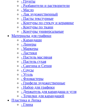
- Грунты
- Разбавители и растворители
- Масло
- Лак художественный
- Пасты текстурные
- Контуры по стеклу и керамике
- Контуры по ткани
- Контуры универсальные
Материалы для графики
- Карандаши
- Линеры
- Маркеры
- Ластики
- Пастель масляная
- Пастель сухая
- Сангина и Сепия
- Соусы
- Уголь
- Фломастеры
- Грифели художественные
- Набор для графики
- Держатель для карандаша и угля
- Точилки для карандашей
Пластика и Лепка
- Глина