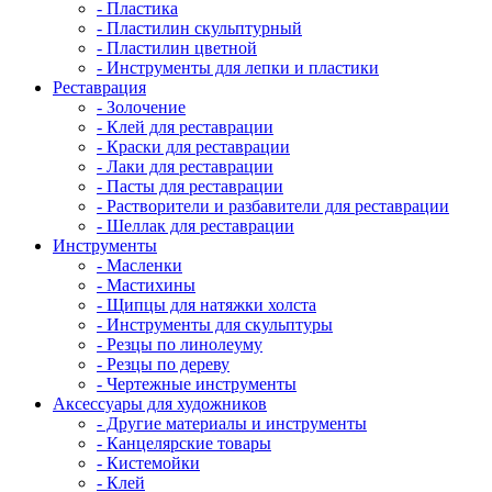
- Пластика
- Пластилин скульптурный
- Пластилин цветной
- Инструменты для лепки и пластики
Реставрация
- Золочение
- Клей для реставрации
- Краски для реставрации
- Лаки для реставрации
- Пасты для реставрации
- Растворители и разбавители для реставрации
- Шеллак для реставрации
Инструменты
- Масленки
- Мастихины
- Щипцы для натяжки холста
- Инструменты для скульптуры
- Резцы по линолеуму
- Резцы по дереву
- Чертежные инструменты
Аксессуары для художников
- Другие материалы и инструменты
- Канцелярские товары
- Кистемойки
- Клей