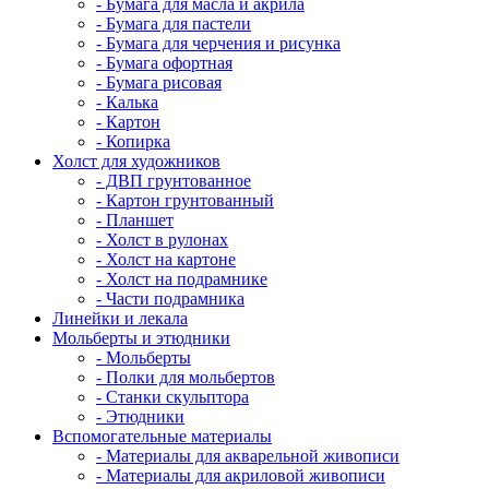
- Бумага для масла и акрила
- Бумага для пастели
- Бумага для черчения и рисунка
- Бумага офортная
- Бумага рисовая
- Калька
- Картон
- Копирка
Холст для художников
- ДВП грунтованное
- Картон грунтованный
- Планшет
- Холст в рулонах
- Холст на картоне
- Холст на подрамнике
- Части подрамника
Линейки и лекала
Мольберты и этюдники
- Мольберты
- Полки для мольбертов
- Станки скульптора
- Этюдники
Вспомогательные материалы
- Материалы для акварельной живописи
- Материалы для акриловой живописи