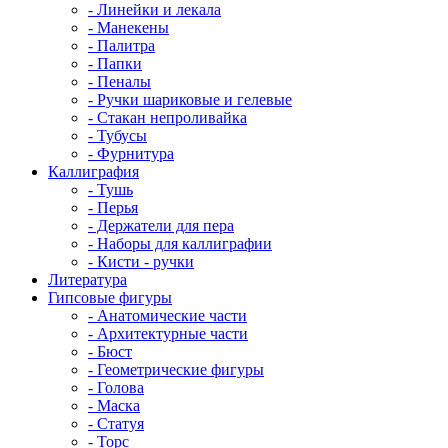
- Линейки и лекала
- Манекены
- Палитра
- Папки
- Пеналы
- Ручки шариковые и гелевые
- Стакан непроливайка
- Тубусы
- Фурнитура
Каллиграфия
- Тушь
- Перья
- Держатели для пера
- Наборы для каллиграфии
- Кисти - ручки
Литература
Гипсовые фигуры
- Анатомические части
- Архитектурные части
- Бюст
- Геометрические фигуры
- Голова
- Маска
- Статуя
- Торс