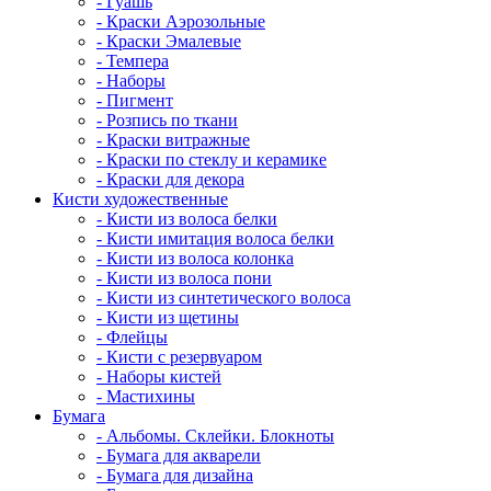
- Гуашь
- Краски Аэрозольные
- Краски Эмалевые
- Темпера
- Наборы
- Пигмент
- Розпись по ткани
- Краски витражные
- Краски по стеклу и керамике
- Краски для декора
Кисти художественные
- Кисти из волоса белки
- Кисти имитация волоса белки
- Кисти из волоса колонка
- Кисти из волоса пони
- Кисти из синтетического волоса
- Кисти из щетины
- Флейцы
- Кисти с резервуаром
- Наборы кистей
- Мастихины
Бумага
- Альбомы. Склейки. Блокноты
- Бумага для акварели
- Бумага для дизайна