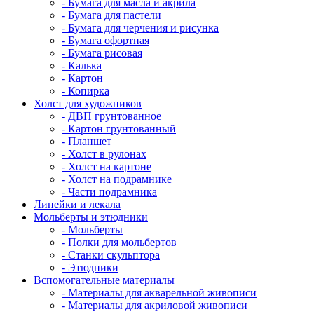
- Бумага для масла и акрила
- Бумага для пастели
- Бумага для черчения и рисунка
- Бумага офортная
- Бумага рисовая
- Калька
- Картон
- Копирка
Холст для художников
- ДВП грунтованное
- Картон грунтованный
- Планшет
- Холст в рулонах
- Холст на картоне
- Холст на подрамнике
- Части подрамника
Линейки и лекала
Мольберты и этюдники
- Мольберты
- Полки для мольбертов
- Станки скульптора
- Этюдники
Вспомогательные материалы
- Материалы для акварельной живописи
- Материалы для акриловой живописи