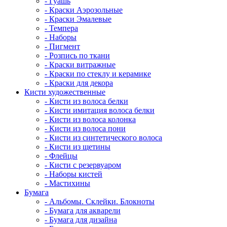
- Гуашь
- Краски Аэрозольные
- Краски Эмалевые
- Темпера
- Наборы
- Пигмент
- Розпись по ткани
- Краски витражные
- Краски по стеклу и керамике
- Краски для декора
Кисти художественные
- Кисти из волоса белки
- Кисти имитация волоса белки
- Кисти из волоса колонка
- Кисти из волоса пони
- Кисти из синтетического волоса
- Кисти из щетины
- Флейцы
- Кисти с резервуаром
- Наборы кистей
- Мастихины
Бумага
- Альбомы. Склейки. Блокноты
- Бумага для акварели
- Бумага для дизайна