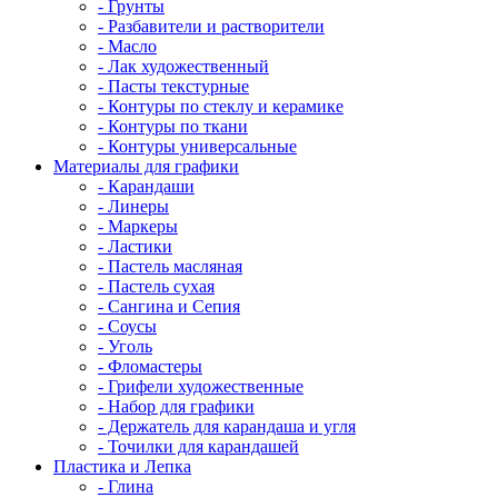
- Грунты
- Разбавители и растворители
- Масло
- Лак художественный
- Пасты текстурные
- Контуры по стеклу и керамике
- Контуры по ткани
- Контуры универсальные
Материалы для графики
- Карандаши
- Линеры
- Маркеры
- Ластики
- Пастель масляная
- Пастель сухая
- Сангина и Сепия
- Соусы
- Уголь
- Фломастеры
- Грифели художественные
- Набор для графики
- Держатель для карандаша и угля
- Точилки для карандашей
Пластика и Лепка
- Глина