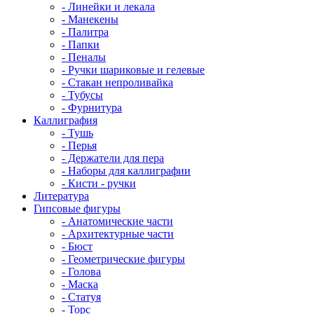
- Линейки и лекала
- Манекены
- Палитра
- Папки
- Пеналы
- Ручки шариковые и гелевые
- Стакан непроливайка
- Тубусы
- Фурнитура
Каллиграфия
- Тушь
- Перья
- Держатели для пера
- Наборы для каллиграфии
- Кисти - ручки
Литература
Гипсовые фигуры
- Анатомические части
- Архитектурные части
- Бюст
- Геометрические фигуры
- Голова
- Маска
- Статуя
- Торс