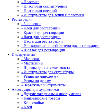
- Пластика
- Пластилин скульптурный
- Пластилин цветной
- Инструменты для лепки и пластики
Реставрация
- Золочение
- Клей для реставрации
- Краски для реставрации
- Лаки для реставрации
- Пасты для реставрации
- Растворители и разбавители для реставрации
- Шеллак для реставрации
Инструменты
- Масленки
- Мастихины
- Щипцы для натяжки холста
- Инструменты для скульптуры
- Резцы по линолеуму
- Резцы по дереву
- Чертежные инструменты
Аксессуары для художников
- Другие материалы и инструменты
- Канцелярские товары
- Кистемойки
- Клей